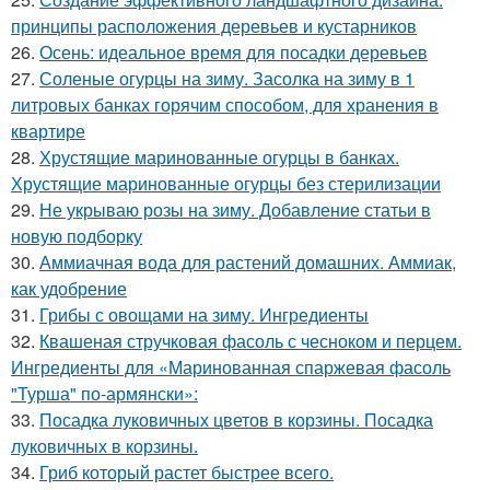
принципы расположения деревьев и кустарников
26.
Осень: идеальное время для посадки деревьев
27.
Соленые огурцы на зиму. Засолка на зиму в 1
литровых банках горячим способом, для хранения в
квартире
28.
Хрустящие маринованные огурцы в банках.
Хрустящие маринованные огурцы без стерилизации
29.
Не укрываю розы на зиму. Добавление статьи в
новую подборку
30.
Аммиачная вода для растений домашних. Аммиак,
как удобрение
31.
Грибы с овощами на зиму. Ингредиенты
32.
Квашеная стручковая фасоль с чесноком и перцем.
Ингредиенты для «Маринованная спаржевая фасоль
"Турша" по-армянски»:
33.
Посадка луковичных цветов в корзины. Посадка
луковичных в корзины.
34.
Гриб который растет быстрее всего.