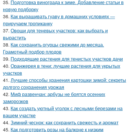
35.
Подготовка винограда к зиме. Добавление статьи в
новую подборку
36.
Как выращивать гуаву в домашних условиях —
приручаем тропиканку
37.
Овощи для теневых участков: как выбрать и
вырастить
38.
Как сохранить огурцы свежими до месяца.
Грамотный подбор плодов
39.
Подходящие растения для тенистых участков дачи
40.
Оранжерея в тени: лучшие растения для укрытых
участков
41.
Лучшие способы хранения картошки зимой: секреты
долгого сохранения урожая
42.
Миф развенчан: арбузы не боятся осенних
заморозков
43.
Как создать уютный уголок с лесными березами на
вашем участке
44.
Зимний чеснок: как сохранить свежесть и аромат
45.
Как подготовить розы на балконе к низким