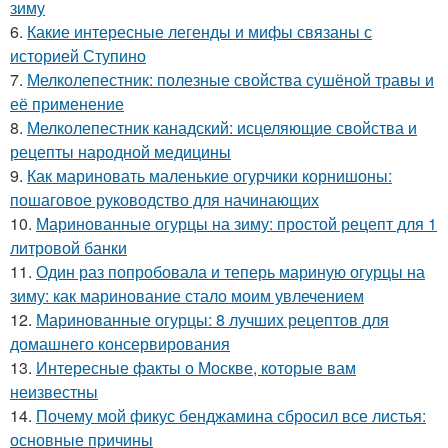
зиму
6.
Какие интересные легенды и мифы связаны с
историей Ступино
7.
Мелколепестник: полезные свойства сушёной травы и
её применение
8.
Мелколепестник канадский: исцеляющие свойства и
рецепты народной медицины
9.
Как мариновать маленькие огурчики корнишоны:
пошаговое руководство для начинающих
10.
Маринованные огурцы на зиму: простой рецепт для 1
литровой банки
11.
Один раз попробовала и теперь мариную огурцы на
зиму: как маринование стало моим увлечением
12.
Маринованные огурцы: 8 лучших рецептов для
домашнего консервирования
13.
Интересные факты о Москве, которые вам
неизвестны
14.
Почему мой фикус бенджамина сбросил все листья:
основные причины