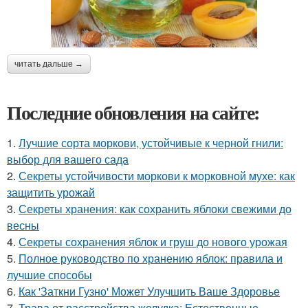
читать дальше →
Последние обновления на сайте:
1.
Лучшие сорта моркови, устойчивые к черной гнили:
выбор для вашего сада
2.
Секреты устойчивости моркови к морковной мухе: как
защитить урожай
3.
Секреты хранения: как сохранить яблоки свежими до
весны
4.
Секреты сохранения яблок и груш до нового урожая
5.
Полное руководство по хранению яблок: правила и
лучшие способы
6.
Как 'Заткни Гузно' Может Улучшить Ваше Здоровье
7.
Трава от расстройства желудка: Естественные