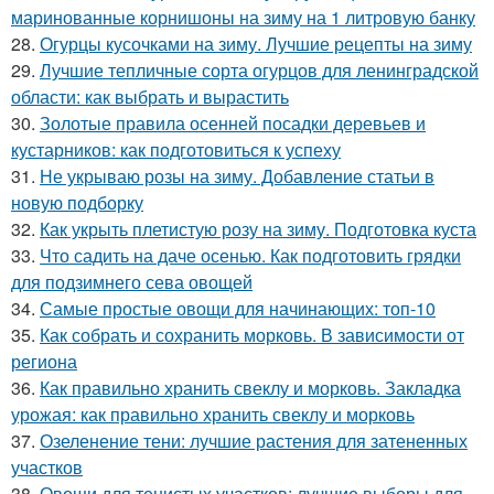
маринованные корнишоны на зиму на 1 литровую банку
28.
Огурцы кусочками на зиму. Лучшие рецепты на зиму
29.
Лучшие тепличные сорта огурцов для ленинградской
области: как выбрать и вырастить
30.
Золотые правила осенней посадки деревьев и
кустарников: как подготовиться к успеху
31.
Не укрываю розы на зиму. Добавление статьи в
новую подборку
32.
Как укрыть плетистую розу на зиму. Подготовка куста
33.
Что садить на даче осенью. Как подготовить грядки
для подзимнего сева овощей
34.
Самые простые овощи для начинающих: топ-10
35.
Как собрать и сохранить морковь. В зависимости от
региона
36.
Как правильно хранить свеклу и морковь. Закладка
урожая: как правильно хранить свеклу и морковь
37.
Озеленение тени: лучшие растения для затененных
участков
38.
Овощи для тенистых участков: лучшие выборы для