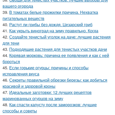
вашего огорода
39.
В томатах белые прожилки причина. Нехватка
питательных веществ
40.
Растут ли грибы без дождя. Цезарский гриб
41.
Как укрыть виноград на зиму правильно. Когда
42.
Создайте тенистый уголок на даче: лучшие растения
для тени
43.
Подходящие растения для тенистых участков дачи
44.
Корявая морковь: причина ее появления и как с ней
бороться
45.
Если горькие огурцы: причины и способы
исправления вкуса
46.
Секреты правильной обрезки березы: как добиться
красивой и здоровой кроны
47.
Идеальные заготовки: 12 лучших рецептов
маринованных огурцов на зиму
48.
Как спасти капусту после заморозков: лучшие
способы и советы