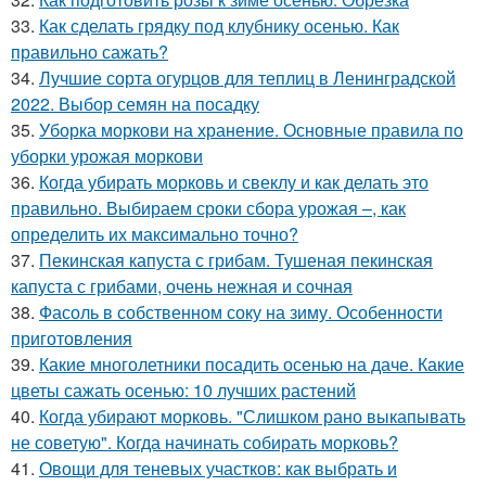
33.
Как сделать грядку под клубнику осенью. Как
правильно сажать?
34.
Лучшие сорта огурцов для теплиц в Ленинградской
2022. Выбор семян на посадку
35.
Уборка моркови на хранение. Основные правила по
уборки урожая моркови
36.
Когда убирать морковь и свеклу и как делать это
правильно. Выбираем сроки сбора урожая –, как
определить их максимально точно?
37.
Пекинская капуста с грибам. Тушеная пекинская
капуста с грибами, очень нежная и сочная
38.
Фасоль в собственном соку на зиму. Особенности
приготовления
39.
Какие многолетники посадить осенью на даче. Какие
цветы сажать осенью: 10 лучших растений
40.
Когда убирают морковь. "Слишком рано выкапывать
не советую". Когда начинать собирать морковь?
41.
Овощи для теневых участков: как выбрать и