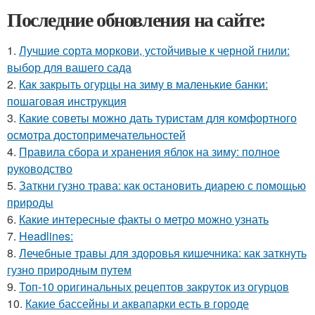
Последние обновления на сайте:
1.
Лучшие сорта моркови, устойчивые к черной гнили:
выбор для вашего сада
2.
Как закрыть огурцы на зиму в маленькие банки:
пошаговая инструкция
3.
Какие советы можно дать туристам для комфортного
осмотра достопримечательностей
4.
Правила сбора и хранения яблок на зиму: полное
руководство
5.
Заткни гузно трава: как остановить диарею с помощью
природы
6.
Какие интересные факты о метро можно узнать
7.
Headlines:
8.
Лечебные травы для здоровья кишечника: как заткнуть
гузно природным путем
9.
Топ-10 оригинальных рецептов закруток из огурцов
10.
Какие бассейны и аквапарки есть в городе