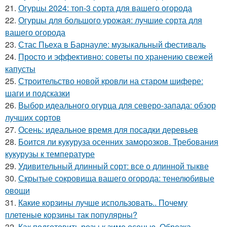
21.
Огурцы 2024: топ-3 сорта для вашего огорода
22.
Огурцы для большого урожая: лучшие сорта для
вашего огорода
23.
Стас Пьеха в Барнауле: музыкальный фестиваль
24.
Просто и эффективно: советы по хранению свежей
капусты
25.
Строительство новой кровли на старом шифере:
шаги и подсказки
26.
Выбор идеального огурца для северо-запада: обзор
лучших сортов
27.
Осень: идеальное время для посадки деревьев
28.
Боится ли кукуруза осенних заморозков. Требования
кукурузы к температуре
29.
Удивительный длинный сорт: все о длинной тыкве
30.
Скрытые сокровища вашего огорода: тенелюбивые
овощи
31.
Какие корзины лучше использовать.. Почему
плетеные корзины так популярны?
32.
Как подготовить розы к зиме осенью. Обрезка