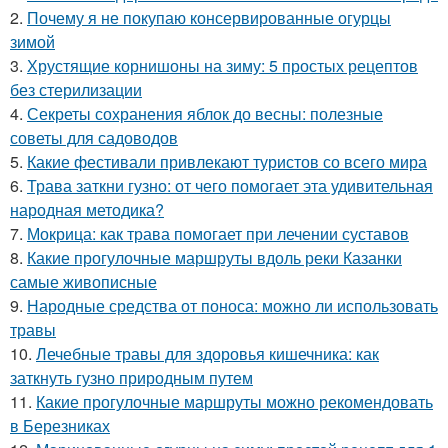
2.
Почему я не покупаю консервированные огурцы
зимой
3.
Хрустящие корнишоны на зиму: 5 простых рецептов
без стерилизации
4.
Секреты сохранения яблок до весны: полезные
советы для садоводов
5.
Какие фестивали привлекают туристов со всего мира
6.
Трава заткни гузно: от чего помогает эта удивительная
народная методика?
7.
Мокрица: как трава помогает при лечении суставов
8.
Какие прогулочные маршруты вдоль реки Казанки
самые живописные
9.
Народные средства от поноса: можно ли использовать
травы
10.
Лечебные травы для здоровья кишечника: как
заткнуть гузно природным путем
11.
Какие прогулочные маршруты можно рекомендовать
в Березниках