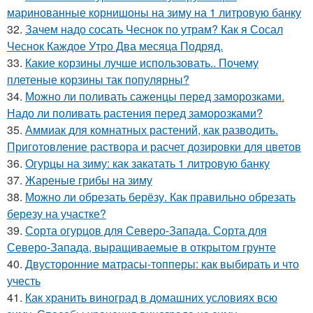
маринованные корнишоны на зиму на 1 литровую банку
32.
Зачем надо сосать Чеснок по утрам? Как я Сосал
Чеснок Каждое Утро Два месяца Подряд.
33.
Какие корзины лучше использовать.. Почему
плетеные корзины так популярны?
34.
Можно ли поливать саженцы перед заморозками.
Надо ли поливать растения перед заморозками?
35.
Аммиак для комнатных растений, как разводить.
Приготовление раствора и расчет дозировки для цветов
36.
Огурцы на зиму: как закатать 1 литровую банку
37.
Жареные грибы на зиму
38.
Можно ли обрезать берёзу. Как правильно обрезать
березу на участке?
39.
Сорта огурцов для Северо-Запада. Сорта для
Северо-Запада, выращиваемые в открытом грунте
40.
Двусторонние матрасы-топперы: как выбирать и что
учесть
41.
Как хранить виноград в домашних условиях всю