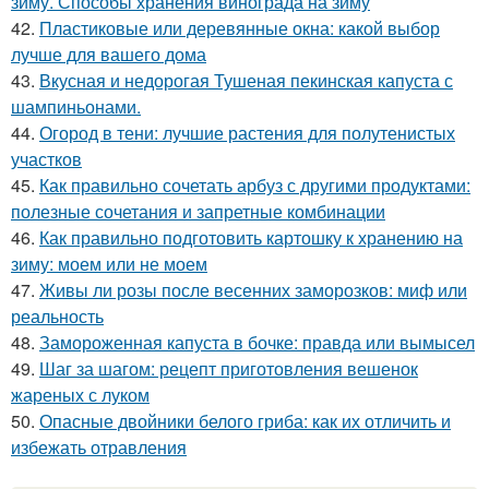
зиму. Способы хранения винограда на зиму
42.
Пластиковые или деревянные окна: какой выбор
лучше для вашего дома
43.
Вкусная и недорогая Тушеная пекинская капуста с
шампиньонами.
44.
Огород в тени: лучшие растения для полутенистых
участков
45.
Как правильно сочетать арбуз с другими продуктами:
полезные сочетания и запретные комбинации
46.
Как правильно подготовить картошку к хранению на
зиму: моем или не моем
47.
Живы ли розы после весенних заморозков: миф или
реальность
48.
Замороженная капуста в бочке: правда или вымысел
49.
Шаг за шагом: рецепт приготовления вешенок
жареных с луком
50.
Опасные двойники белого гриба: как их отличить и
избежать отравления