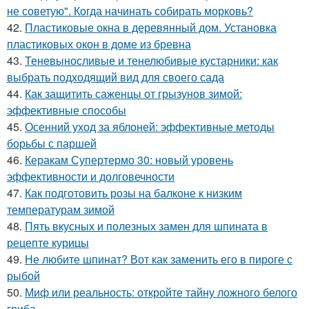
не советую". Когда начинать собирать морковь?
42.
Пластиковые окна в деревянный дом. Установка
пластиковых окон в доме из бревна
43.
Теневыносливые и тенелюбивые кустарники: как
выбрать подходящий вид для своего сада
44.
Как защитить саженцы от грызунов зимой:
эффективные способы
45.
Осенний уход за яблоней: эффективные методы
борьбы с паршей
46.
Керакам Супертермо 30: новый уровень
эффективности и долговечности
47.
Как подготовить розы на балконе к низким
температурам зимой
48.
Пять вкусных и полезных замен для шпината в
рецепте курицы
49.
Не любите шпинат? Вот как заменить его в пироге с
рыбой
50.
Миф или реальность: откройте тайну ложного белого
гриба