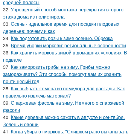
средней полосы
32.
Упрощенный способ монтажа перекрытия второго
этажа дома из полистирола
33.
Осень - идеальное время для посадки плодовых
деревьев: почему и как
34.
Как подготовить розы к зиме осенью. Обрезка
35.
Время уборки моркови: региональные особенности
36.
Как хранить морковь зимой в домашних условиях. В
подвале
37.
Как заморозить грибы на зиму. Грибы можно
замораживать? Эти способы помогут вам их хранить
почти целый год
38.
Как выбрать семена из помидора для рассады. Как
правильно извлечь материал?
39.
Спаржевая фасоль на зиму. Немного о спаржевой
фасоли
40.
Какие деревья можно сажать в августе и сентябре.
Зелень и овощи
41.
Когда убирают морковь. "Слишком рано выкапывать