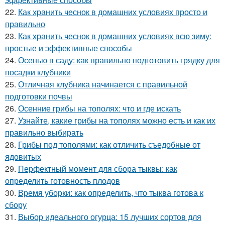
22.
Как хранить чеснок в домашних условиях просто и
правильно
23.
Как хранить чеснок в домашних условиях всю зиму:
простые и эффективные способы
24.
Осенью в саду: как правильно подготовить грядку для
посадки клубники
25.
Отличная клубника начинается с правильной
подготовки почвы
26.
Осенние грибы на тополях: что и где искать
27.
Узнайте, какие грибы на тополях можно есть и как их
правильно выбирать
28.
Грибы под тополями: как отличить съедобные от
ядовитых
29.
Перфектный момент для сбора тыквы: как
определить готовность плодов
30.
Время уборки: как определить, что тыква готова к
сбору
31.
Выбор идеального огурца: 15 лучших сортов для