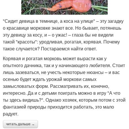
"Сидит девица в темнице, а коса на улице" – эту загадку
о красавице морковке знают все. Но бывает, потянешь
эту девицу за косу, и – о ужас! – глаза бы не видели
такой "красоты": уродливая, рогатая, корявая. Почему
такое случается? Постараемся найти ответ.
Корявая и рогатая морковь может вырасти как у
опытного дачника, так и у начинающего любителя. Стоит
лишь зазеваться, не учесть некоторые нюансы – и вас
осенью будет ждать урожай моркови самых
замысловатых форм. Рассматривать их, конечно,
интересно. Да и с детьми поиграть можно в игру "А что
ты здесь видишь?". Однако хозяек, которым потом с этой
фантазией природы приходится работать, это мало
радует.
читать дальше →