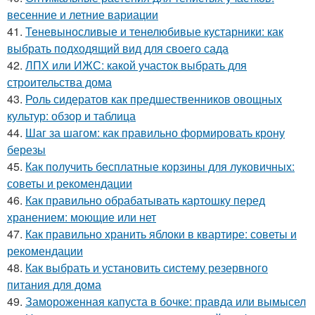
весенние и летние вариации
41.
Теневыносливые и тенелюбивые кустарники: как
выбрать подходящий вид для своего сада
42.
ЛПХ или ИЖС: какой участок выбрать для
строительства дома
43.
Роль сидератов как предшественников овощных
культур: обзор и таблица
44.
Шаг за шагом: как правильно формировать крону
березы
45.
Как получить бесплатные корзины для луковичных:
советы и рекомендации
46.
Как правильно обрабатывать картошку перед
хранением: моющие или нет
47.
Как правильно хранить яблоки в квартире: советы и
рекомендации
48.
Как выбрать и установить систему резервного
питания для дома
49.
Замороженная капуста в бочке: правда или вымысел