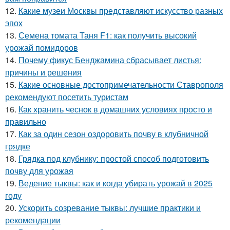
12.
Какие музеи Москвы представляют искусство разных
эпох
13.
Семена томата Таня F1: как получить высокий
урожай помидоров
14.
Почему фикус Бенджамина сбрасывает листья:
причины и решения
15.
Какие основные достопримечательности Ставрополя
рекомендуют посетить туристам
16.
Как хранить чеснок в домашних условиях просто и
правильно
17.
Как за один сезон оздоровить почву в клубничной
грядке
18.
Грядка под клубнику: простой способ подготовить
почву для урожая
19.
Ведение тыквы: как и когда убирать урожай в 2025
году
20.
Ускорить созревание тыквы: лучшие практики и
рекомендации