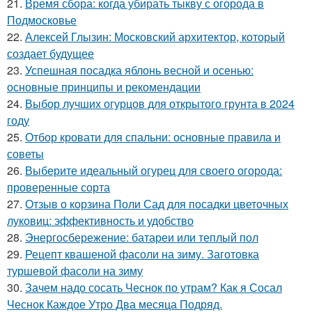
21.
Время сбора: когда убирать тыкву с огорода в
Подмосковье
22.
Алексей Глызин: Московский архитектор, который
создает будущее
23.
Успешная посадка яблонь весной и осенью:
основные принципы и рекомендации
24.
Выбор лучших огурцов для открытого грунта в 2024
году
25.
Отбор кровати для спальни: основные правила и
советы
26.
Выберите идеальный огурец для своего огорода:
проверенные сорта
27.
Отзыв о корзина Поли Сад для посадки цветочных
луковиц: эффективность и удобство
28.
Энергосбережение: батареи или теплый пол
29.
Рецепт квашеной фасоли на зиму. Заготовка
туршевой фасоли на зиму
30.
Зачем надо сосать Чеснок по утрам? Как я Сосал
Чеснок Каждое Утро Два месяца Подряд.