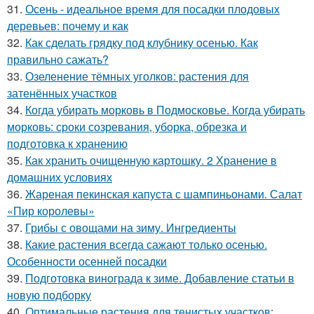
31.
Осень - идеальное время для посадки плодовых
деревьев: почему и как
32.
Как сделать грядку под клубнику осенью. Как
правильно сажать?
33.
Озеленение тёмных уголков: растения для
затенённых участков
34.
Когда убирать морковь в Подмосковье. Когда убирать
морковь: сроки созревания, уборка, обрезка и
подготовка к хранению
35.
Как хранить очищенную картошку. 2 Хранение в
домашних условиях
36.
Жареная пекинская капуста с шампиньонами. Салат
«Пир королевы»
37.
Грибы с овощами на зиму. Ингредиенты
38.
Какие растения всегда сажают только осенью.
Особенности осенней посадки
39.
Подготовка винограда к зиме. Добавление статьи в
новую подборку
40.
Оптимальные растения для тенистых участков: