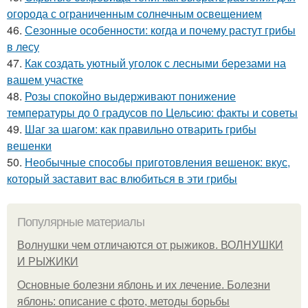
огорода с ограниченным солнечным освещением
46.
Сезонные особенности: когда и почему растут грибы
в лесу
47.
Как создать уютный уголок с лесными березами на
вашем участке
48.
Розы спокойно выдерживают понижение
температуры до 0 градусов по Цельсию: факты и советы
49.
Шаг за шагом: как правильно отварить грибы
вешенки
50.
Необычные способы приготовления вешенок: вкус,
который заставит вас влюбиться в эти грибы
Популярные материалы
Волнушки чем отличаются от рыжиков. ВОЛНУШКИ
И РЫЖИКИ
Основные болезни яблонь и их лечение. Болезни
яблонь: описание с фото, методы борьбы