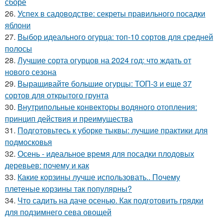
сборе
26.
Успех в садоводстве: секреты правильного посадки
яблони
27.
Выбор идеального огурца: топ-10 сортов для средней
полосы
28.
Лучшие сорта огурцов на 2024 год: что ждать от
нового сезона
29.
Выращивайте большие огурцы: ТОП-3 и еще 37
сортов для открытого грунта
30.
Внутрипольные конвекторы водяного отопления:
принцип действия и преимущества
31.
Подготовьтесь к уборке тыквы: лучшие практики для
подмосковья
32.
Осень - идеальное время для посадки плодовых
деревьев: почему и как
33.
Какие корзины лучше использовать.. Почему
плетеные корзины так популярны?
34.
Что садить на даче осенью. Как подготовить грядки
для подзимнего сева овощей