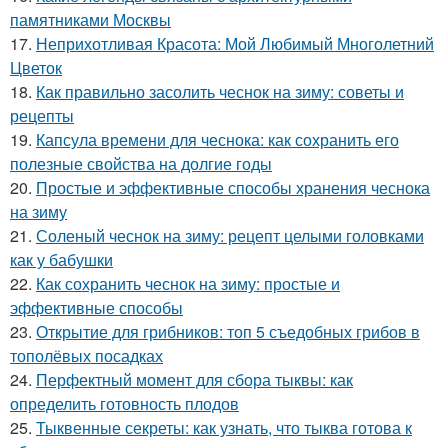
памятниками Москвы
17.
Неприхотливая Красота: Мой Любимый Многолетний
Цветок
18.
Как правильно засолить чеснок на зиму: советы и
рецепты
19.
Капсула времени для чеснока: как сохранить его
полезные свойства на долгие годы
20.
Простые и эффективные способы хранения чеснока
на зиму
21.
Соленый чеснок на зиму: рецепт целыми головками
как у бабушки
22.
Как сохранить чеснок на зиму: простые и
эффективные способы
23.
Открытие для грибников: топ 5 съедобных грибов в
тополёвых посадках
24.
Перфектный момент для сбора тыквы: как
определить готовность плодов
25.
Тыквенные секреты: как узнать, что тыква готова к