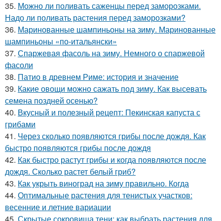
35.
Можно ли поливать саженцы перед заморозками.
Надо ли поливать растения перед заморозками?
36.
Маринованные шампиньоны на зиму. Маринованные
шампиньоны «по-итальянски»
37.
Спаржевая фасоль на зиму. Немного о спаржевой
фасоли
38.
Патио в древнем Риме: история и значение
39.
Какие овощи можно сажать под зиму. Как высевать
семена поздней осенью?
40.
Вкусный и полезный рецепт: Пекинская капуста с
грибами
41.
Через сколько появляются грибы после дождя. Как
быстро появляются грибы после дождя
42.
Как быстро растут грибы и когда появляются после
дождя. Сколько растет белый гриб?
43.
Как укрыть виноград на зиму правильно. Когда
44.
Оптимальные растения для тенистых участков:
весенние и летние вариации
45.
Скрытые сокровища тени: как выбрать растения для