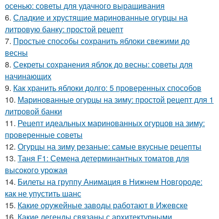
осенью: советы для удачного выращивания
6.
Сладкие и хрустящие маринованные огурцы на
литровую банку: простой рецепт
7.
Простые способы сохранить яблоки свежими до
весны
8.
Секреты сохранения яблок до весны: советы для
начинающих
9.
Как хранить яблоки долго: 5 проверенных способов
10.
Маринованные огурцы на зиму: простой рецепт для 1
литровой банки
11.
Рецепт идеальных маринованных огурцов на зиму:
проверенные советы
12.
Огурцы на зиму резаные: самые вкусные рецепты
13.
Таня F1: Семена детерминантных томатов для
высокого урожая
14.
Билеты на группу Анимация в Нижнем Новгороде:
как не упустить шанс
15.
Какие оружейные заводы работают в Ижевске
16.
Какие легенды связаны с архитектурными