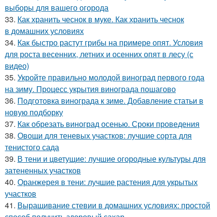
выборы для вашего огорода
33.
Как хранить чеснок в муке. Как хранить чеснок
в домашних условиях
34.
Как быстро растут грибы на примере опят. Условия
для роста весенних, летних и осенних опят в лесу (с
видео)
35.
Укройте правильно молодой виноград первого года
на зиму. Процесс укрытия винограда пошагово
36.
Подготовка винограда к зиме. Добавление статьи в
новую подборку
37.
Как обрезать виноград осенью. Сроки проведения
38.
Овощи для теневых участков: лучшие сорта для
тенистого сада
39.
В тени и цветущие: лучшие огородные культуры для
затененных участков
40.
Оранжерея в тени: лучшие растения для укрытых
участков
41.
Выращивание стевии в домашних условиях: простой
способ получить здоровый сахар