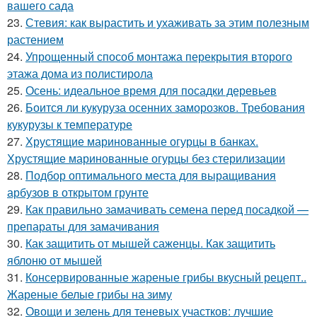
вашего сада
23.
Стевия: как вырастить и ухаживать за этим полезным
растением
24.
Упрощенный способ монтажа перекрытия второго
этажа дома из полистирола
25.
Осень: идеальное время для посадки деревьев
26.
Боится ли кукуруза осенних заморозков. Требования
кукурузы к температуре
27.
Хрустящие маринованные огурцы в банках.
Хрустящие маринованные огурцы без стерилизации
28.
Подбор оптимального места для выращивания
арбузов в открытом грунте
29.
Как правильно замачивать семена перед посадкой —
препараты для замачивания
30.
Как защитить от мышей саженцы. Как защитить
яблоню от мышей
31.
Консервированные жареные грибы вкусный рецепт..
Жареные белые грибы на зиму
32.
Овощи и зелень для теневых участков: лучшие