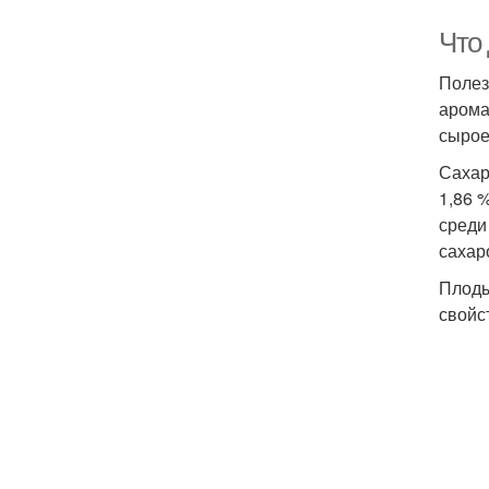
Что
Полез
арома
сырое
Сахар
1,86 
среди
сахар
Плоды
свойс