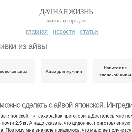
ДАЧНАЯ ЖИЗНЬ
жизнь за городом
главная
новости
статьи
ивки из айвы
Напиток из
понская айва
Айва для мужчин
японской айвы
 можно сделать с айвой японской. Ингред
айвы японской,1 кг сахара.Как приготовить:Досталось мне не
- почти 2,5 кг. А надо сказать, что цидонию, приготовленну
ва. Поэтому мне вначале показалось, что мало ее получитс