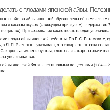
 делать с плодами японской айвы. Полезн
ные свойства айвы японской обусловлены её химическим с
том и кислым вкусом (с вяжущим привкусом), содержат до 7
 вещество). При созревании кислотность плодов увеличива
ами плоды айвы японской небогаты. По Г. С. Ратомските,
%, а Я. П. Риекстынь указывает, что сахаристость сока сос
 Сахаров занимает фруктоза, глюкозы и сахарозы значител
озы увеличивается.
 айвы японской богаты пектиновыми веществами (1,34— 
тва.