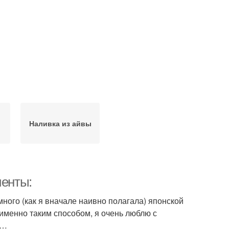
Наливка из айвы
иенты:
много (как я вначале наивно полагала) японской
ю именно таким способом, я очень люблю с
я…