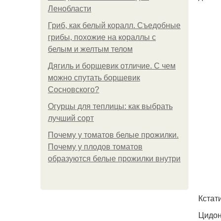
Ленобласти
Гриб, как белый коралл. Съедобные
грибы, похожие на кораллы с
белым и желтым телом
Дягиль и борщевик отличие. С чем
можно спутать борщевик
Сосновского?
Огурцы для теплицы: как выбрать
лучший сорт
Почему у томатов белые прожилки.
Почему у плодов томатов
образуются белые прожилки внутри
Кстат
Цидон