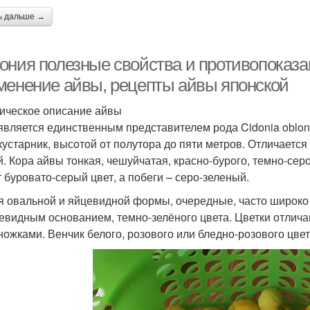
ь дальше →
ония полезные свойства и противопоказа
менение айвы, рецепты айвы японской
ическое описание айвы
является единственным представителем рода Cidonia oblon
кустарник, высотой от полутора до пяти метров. Отличает
й. Кора айвы тонкая, чешуйчатая, красно-бурого, темно-сер
 буровато-серый цвет, а побеги – серо-зеленый.
я овальной и яйцевидной формы, очередные, часто широко
евидным основанием, темно-зелёного цвета. Цветки отлич
ножками. Венчик белого, розового или бледно-розового цвет