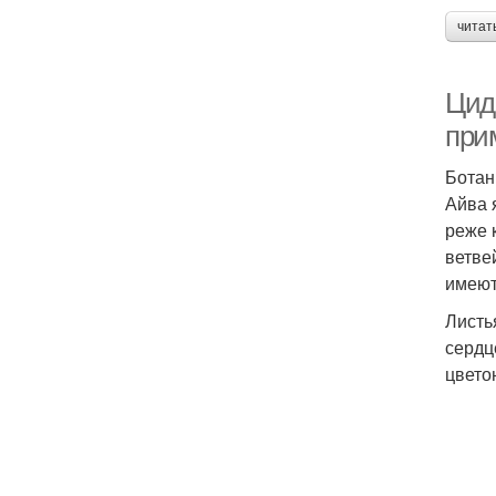
читат
Цид
при
Ботан
Айва 
реже 
ветве
имеют
Листь
сердц
цвето