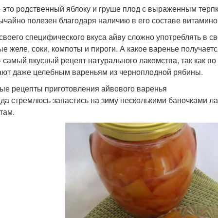
- это родственный яблоку и груше плод с выраженным терпк
ычайно полезен благодаря наличию в его составе витаминов
 своего специфического вкуса айву сложно употреблять в св
ые желе, соки, компоты и пироги. А какое варенье получает
- самый вкусный рецепт натурального лакомства, так как по
ают даже целебным вареньям из черноплодной рябины.
ые рецепты приготовления айвового варенья
гда стремлюсь запастись на зиму несколькими баночками ла
там.