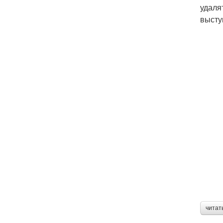
удаля
высту
читат