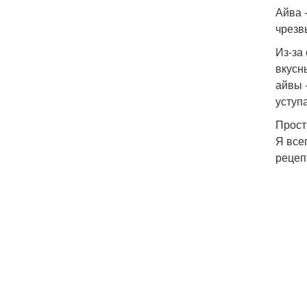
Айва 
чрезв
Из-за
вкусн
айвы 
уступ
Прост
Я все
рецеп