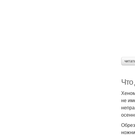
читат
Что 
Хеном
не им
непра
осенн
Обрез
ножни