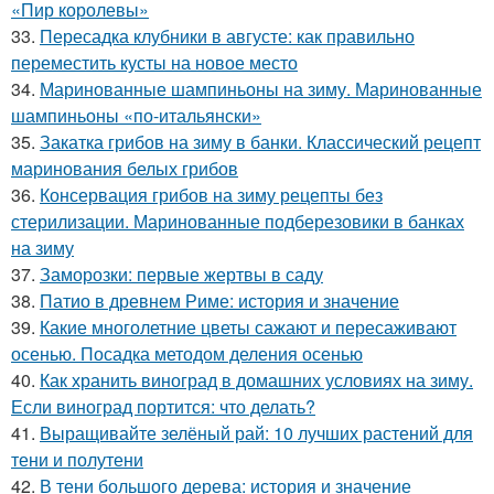
«Пир королевы»
33.
Пересадка клубники в августе: как правильно
переместить кусты на новое место
34.
Маринованные шампиньоны на зиму. Маринованные
шампиньоны «по-итальянски»
35.
Закатка грибов на зиму в банки. Классический рецепт
маринования белых грибов
36.
Консервация грибов на зиму рецепты без
стерилизации. Маринованные подберезовики в банках
на зиму
37.
Заморозки: первые жертвы в саду
38.
Патио в древнем Риме: история и значение
39.
Какие многолетние цветы сажают и пересаживают
осенью. Посадка методом деления осенью
40.
Как хранить виноград в домашних условиях на зиму.
Если виноград портится: что делать?
41.
Выращивайте зелёный рай: 10 лучших растений для
тени и полутени
42.
В тени большого дерева: история и значение