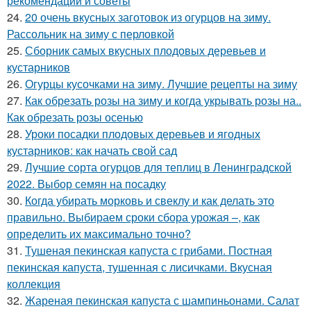
рекомендации и советы
24.
20 очень вкусных заготовок из огурцов на зиму.
Рассольник на зиму с перловкой
25.
Сборник самых вкусных плодовых деревьев и
кустарников
26.
Огурцы кусочками на зиму. Лучшие рецепты на зиму
27.
Как обрезать розы на зиму и когда укрывать розы на..
Как обрезать розы осенью
28.
Уроки посадки плодовых деревьев и ягодных
кустарников: как начать свой сад
29.
Лучшие сорта огурцов для теплиц в Ленинградской
2022. Выбор семян на посадку
30.
Когда убирать морковь и свеклу и как делать это
правильно. Выбираем сроки сбора урожая –, как
определить их максимально точно?
31.
Тушеная пекинская капуста с грибами. Постная
пекинская капуста, тушенная с лисичками. Вкусная
коллекция
32.
Жареная пекинская капуста с шампиньонами. Салат