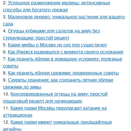
2.
Успешное размножение малины: интенсивные
способы для богатого урожая
3.
Малиновое дерево: уникальное растение для вашего
сада
4.
Огурцы кубиками для салатов на зиму без
стерилизации: простой рецепт
5.
Какие мифы о Москве до сих пор существуют
6.
Как Ижевск развивался с момента своего основания
7.
Как хранить яблоки в домашних условиях: полезные
советы
8.
Как хранить яблоки свежими: проверенные советы
9.
Секреты хранения: как сохранить летние яблоки
свежими до зимы
10.
Консервированные огурцы на зиму: простой
пошаговый рецепт для начинающих
11.
Какие парки Москвы предлагают катание на
аттракционах
12.
Какие парки имеют уникальные ландшафтные
дизайны