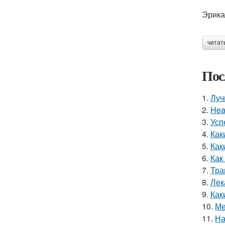
Эрика
читат
Пос
1.
Луч
2.
Hea
3.
Усп
4.
Как
5.
Как
6.
Как
7.
Тра
8.
Лек
9.
Как
10.
Ме
11.
На