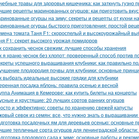
чебные травы для здоровья кишечника: как заткнуть гузно
чшие рецепты маринованных огурцов: как приготовить вку
ринованные огурцы на зиму: секреты и рецепты от кухни н
ринованные огурцы быстрого приготовления: простой рец
мена томата Таня F1: скороспелый и высокоурожайный вы
ня F1: секрет высокого урожая помидоров
к сохранить чеснок свежим: лучшие способы хранения
к я храню чеснок без хлопот: проверенный способ против п
креты успешного выращивания клубники: как правильно по
учшение плодородия почвы для клубники: основные принц
к выбрать идеальные высокие грядки для клубники
еренная посадка яблонь: правила осенью и весной
уппа Анимация в Кемерове: как купить билеты на концерты
усные и хрустящие: 20 лучших сортов ранних огурцов
осто и эффективно: советы по хранению свежей капусты
ковый севок из семян: все, что нужно знать о выращивании
дготовка посадочных ям для деревьев осенью: основные 
чшие тепличные сорта огурцов для ленинградской области:
дготовка плодового сада к зиме: основные работы и реком