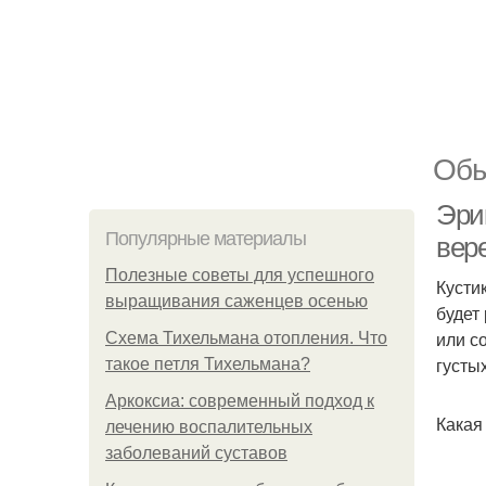
Обы
Эри
Популярные материалы
вере
Полезные советы для успешного
Кусти
выращивания саженцев осенью
будет
или с
Схема Тихельмана отопления. Что
густы
такое петля Тихельмана?
Аркоксиа: современный подход к
Какая
лечению воспалительных
заболеваний суставов