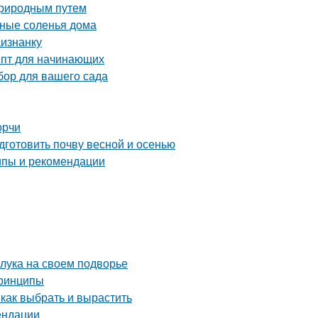
 природным путем
сные соленья дома
аизнанку
епт для начинающих
бор для вашего сада
орчи
дготовить почву весной и осенью
ипы и рекомендации
 лука на своем подворье
принципы
 как выбрать и вырастить
ендации