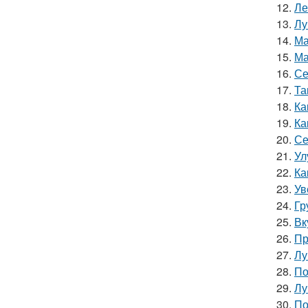
12.
Ле
13.
Лу
14.
Ма
15.
Ма
16.
Се
17.
Та
18.
Ка
19.
Ка
20.
Се
21.
Ул
22.
Ка
23.
Ув
24.
Гр
25.
Вк
26.
Пр
27.
Лу
28.
По
29.
Лу
30.
По