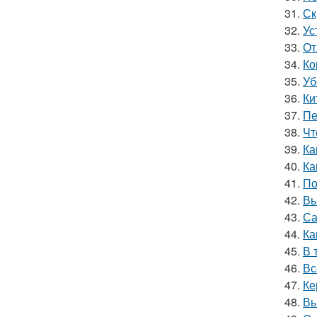
31.
Ск
32.
Ус
33.
От
34.
Ко
35.
Уб
36.
Ки
37.
Пе
38.
Чт
39.
Ка
40.
Ка
41.
По
42.
Вы
43.
Са
44.
Ка
45.
В 
46.
Вс
47.
Ке
48.
Вы