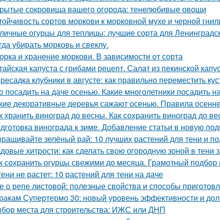
рытые сокровища вашего огорода: тенелюбивые овощи
тойчивость сортов моркови к морковной мухе и черной гнил
личные огурцы для теплицы: лучшие сорта для Ленинградс
гда убирать морковь и свеклу.
орка и хранение моркови. В зависимости от сорта
тайская капуста с грибами рецепт. Салат из пекинской капу
ресадка клубники в августе: как правильно переместить ку
о посадить на даче осенью. Какие многолетники посадить 
кие декоративные деревья сажают осенью. Правила осенне
к хранить виноград до весны. Как сохранить виноград до в
дготовка винограда к зиме. Добавление статьи в новую под
ращивайте зелёный рай: 10 лучших растений для тени и по
довые хитрости: как сделать свою огородную зоной в тени 
к сохранить огурцы свежими до месяца. Грамотный подбор
тени не растет: 10 растений для тени на даче
е о репе листовой: полезные свойства и способы приготов
ракам Супертермо 30: новый уровень эффективности и дол
бор места для строительства: ИЖС или ДНП