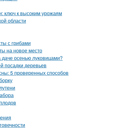
и: ключ к высоким урожаям
кой области
сты с грибами
сты на новое место
на даче осенью луковицами?
й посадки деревьев
есны: 5 проверенных способов
борку
лутени
забора
 плодов
ления
говечности