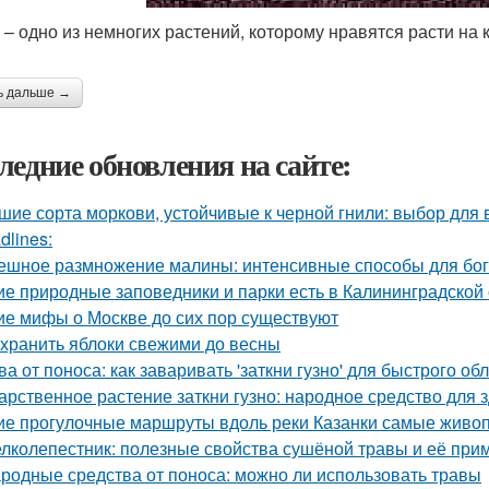
 – одно из немногих растений, которому нравятся расти на 
ь дальше →
ледние обновления на сайте:
шие сорта моркови, устойчивые к черной гнили: выбор для
dlines:
ешное размножение малины: интенсивные способы для бог
ие природные заповедники и парки есть в Калининградской
ие мифы о Москве до сих пор существуют
 хранить яблоки свежими до весны
ва от поноса: как заваривать 'заткни гузно' для быстрого об
арственное растение заткни гузно: народное средство для 
ие прогулочные маршруты вдоль реки Казанки самые живо
лколепестник: полезные свойства сушёной травы и её при
родные средства от поноса: можно ли использовать травы