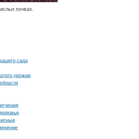
кислых почвах.
 вашего сада
атого урожая
 области
легчения
здоровья
писные
менение