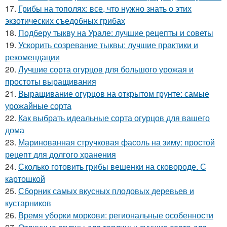
17.
Грибы на тополях: все, что нужно знать о этих
экзотических съедобных грибах
18.
Подберу тыкву на Урале: лучшие рецепты и советы
19.
Ускорить созревание тыквы: лучшие практики и
рекомендации
20.
Лучшие сорта огурцов для большого урожая и
простоты выращивания
21.
Выращивание огурцов на открытом грунте: самые
урожайные сорта
22.
Как выбрать идеальные сорта огурцов для вашего
дома
23.
Маринованная стручковая фасоль на зиму: простой
рецепт для долгого хранения
24.
Сколько готовить грибы вешенки на сковороде. С
картошкой
25.
Сборник самых вкусных плодовых деревьев и
кустарников
26.
Время уборки моркови: региональные особенности