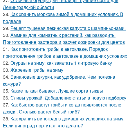
27.
Отличные огурцы для теплицы: лучшие сорта для
Ленинградской области
28.
Как хранить морковь зимой в домашних условиях. В
подвале
29.
Рецепт тушеная пекинская капуста с шампиньонами.
30.
Аммиак для комнатных растений, как разводить.
Приготовление раствора и расчет дозировки для цветов
31.
Как приготовить грибы в автоклаве. Порядок
приготовления грибов в автоклаве в домашних условиях
32.
Огурцы на зиму: как закатать 1 литровую банку
33.
Жареные грибы на зиму
34.
Банановые шкурки, как удобрение. Чем полезна
кожура?
35.
Какие тыквы бывают. Лучшие сорта тыквы
36.
Сливы урожай. Добавление статьи в новую подборку
37.
Как быстро растут грибы и когда появляются после
дождя. Сколько растет белый гриб?
38.
Как хранить виноград в домашних условиях на зиму.
Если виноград портится: что делать?