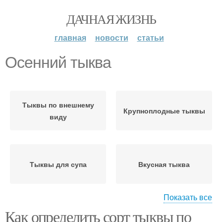
ДАЧНАЯ ЖИЗНЬ
главная
новости
статьи
Осенний тыква
Тыквы по внешнему
Крупноплодные тыквы
виду
Тыквы для супа
Вкусная тыква
Показать все
Как определить сорт тыквы по
Мускатная тыква
Крупноплодная тыква