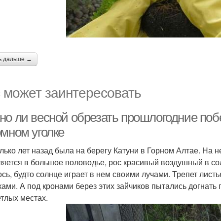
ь дальше →
 может заинтересовать
но ли весной обрезать прошлогодние побе
омном уголке
лько лет назад была на берегу Катуни в Горном Алтае. На 
ляется в большое половодье, рос красивый воздушный в сол
ось, будто солнце играет в нем своими лучами. Трепет ли
ками. А под кронами берез этих зайчиков пытались догнать
етлых местах.