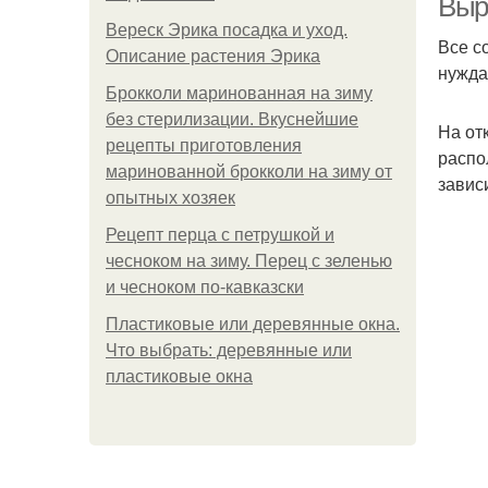
Выра
Вереск Эрика посадка и уход.
Все с
Описание растения Эрика
нужда
Брокколи маринованная на зиму
без стерилизации. Вкуснейшие
На от
рецепты приготовления
распо
маринованной брокколи на зиму от
завис
опытных хозяек
Рецепт перца с петрушкой и
чесноком на зиму. Перец с зеленью
и чесноком по-кавказски
Пластиковые или деревянные окна.
Что выбрать: деревянные или
пластиковые окна