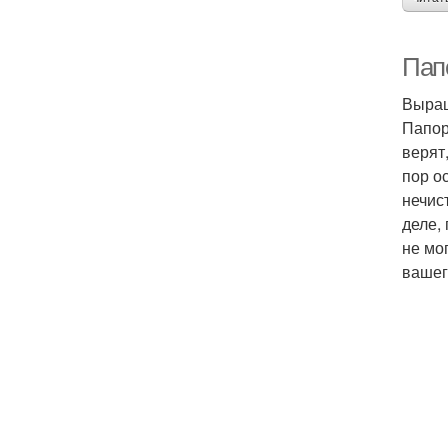
Пап
Выращ
Папор
верят
пор о
нечис
деле,
не мо
вашег