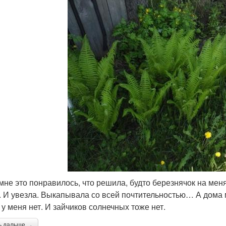
 мне это понравилось, что решила, будто березнячок на меня
. И увезла. Выкапывала со всей почтительностью… А дома м
 у меня нет. И зайчиков солнечных тоже нет.
ь дальше →