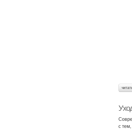
читат
Ухо
Совре
с тем