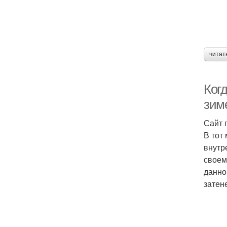
читат
Когд
зим
Сайт 
В тот
внутр
своем
данно
затен