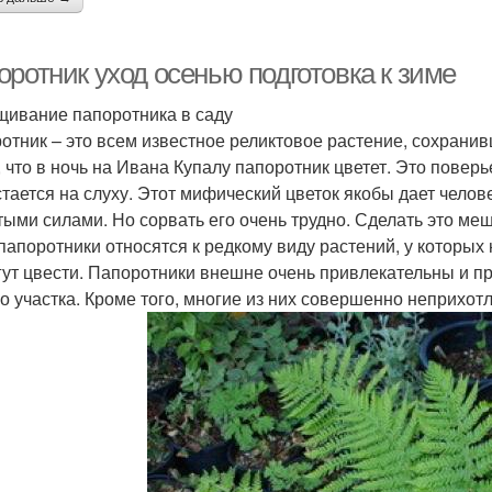
оротник уход осенью подготовка к зиме
ивание папоротника в саду
отник – это всем известное реликтовое растение, сохрани
, что в ночь на Ивана Купалу папоротник цветет. Это повер
стается на слуху. Этот мифический цветок якобы дает челов
тыми силами. Но сорвать его очень трудно. Сделать это меш
 папоротники относятся к редкому виду растений, у которы
гут цвести. Папоротники внешне очень привлекательны и 
о участка. Кроме того, многие из них совершенно неприхотл