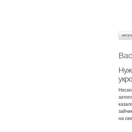
читат
Вас
Нуж
укр
Неско
затоп
казал
зайчи
на св