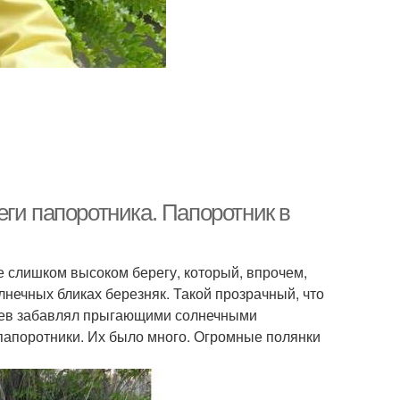
ги папоротника. Папоротник в
не слишком высоком берегу, который, впрочем,
нечных бликах березняк. Такой прозрачный, что
стьев забавлял прыгающими солнечными
 папоротники. Их было много. Огромные полянки