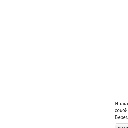
И так
собой
Берез
читат