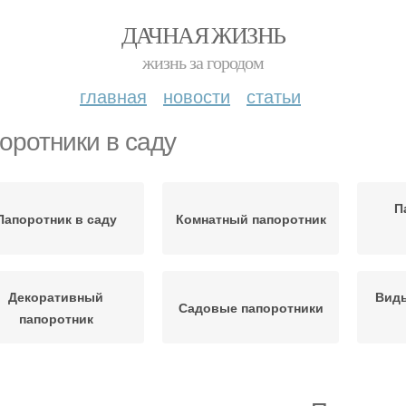
ДАЧНАЯ ЖИЗНЬ
жизнь за городом
главная
новости
статьи
оротники в саду
П
Папоротник в саду
Комнатный папоротник
Декоративный
Виды
Садовые папоротники
папоротник