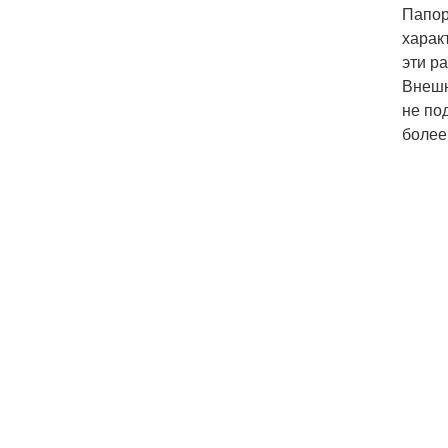
Папор
харак
эти р
Внешн
не по
более