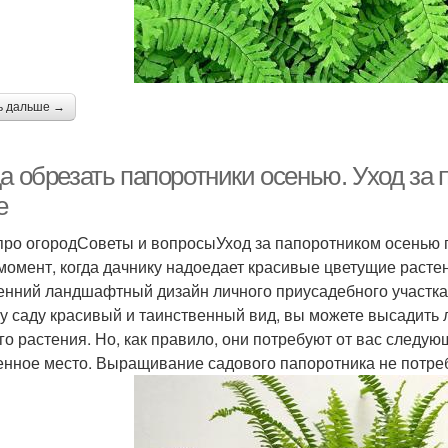
ь дальше →
а обрезать папоротники осенью. Уход за 
е
про огородСоветы и вопросыУход за папоротником осенью п
 момент, когда дачнику надоедает красивые цветущие растен
енний ландшафтный дизайн личного приусадебного участка 
у саду красивый и таинственный вид, вы можете высадить 
го растения. Но, как правило, они потребуют от вас следу
енное место. Выращивание садового папоротника не потребу