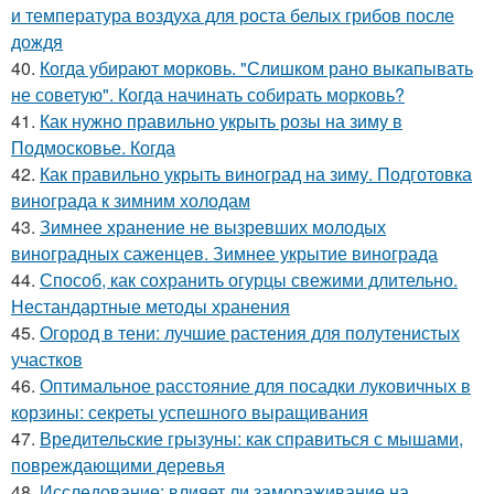
и температура воздуха для роста белых грибов после
дождя
40.
Когда убирают морковь. "Слишком рано выкапывать
не советую". Когда начинать собирать морковь?
41.
Как нужно правильно укрыть розы на зиму в
Подмосковье. Когда
42.
Как правильно укрыть виноград на зиму. Подготовка
винограда к зимним холодам
43.
Зимнее хранение не вызревших молодых
виноградных саженцев. Зимнее укрытие винограда
44.
Способ, как сохранить огурцы свежими длительно.
Нестандартные методы хранения
45.
Огород в тени: лучшие растения для полутенистых
участков
46.
Оптимальное расстояние для посадки луковичных в
корзины: секреты успешного выращивания
47.
Вредительские грызуны: как справиться с мышами,
повреждающими деревья
48.
Исследование: влияет ли замораживание на