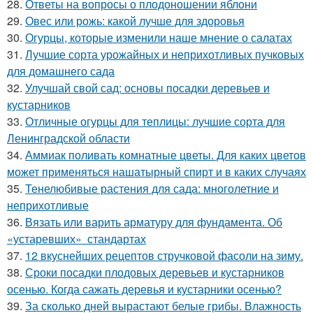
28.
Ответы на вопросы о плодоношении яблони
29.
Овес или рожь: какой лучше для здоровья
30.
Огурцы, которые изменили наше мнение о салатах
31.
Лучшие сорта урожайных и неприхотливых пучковых
для домашнего сада
32.
Улучшай свой сад: основы посадки деревьев и
кустарников
33.
Отличные огурцы для теплицы: лучшие сорта для
Ленинградской области
34.
Аммиак поливать комнатные цветы. Для каких цветов
может применяться нашатырный спирт и в каких случаях
35.
Тенелюбивые растения для сада: многолетние и
неприхотливые
36.
Вязать или варить арматуру для фундамента. Об
«устаревших» стандартах
37.
12 вкуснейших рецептов стручковой фасоли на зиму.
38.
Сроки посадки плодовых деревьев и кустарников
осенью. Когда сажать деревья и кустарники осенью?
39.
За сколько дней вырастают белые грибы. Влажность