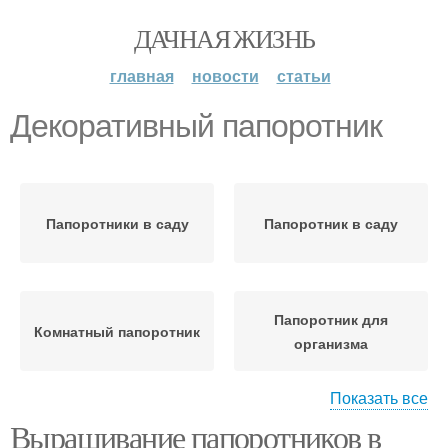
ДАЧНАЯ ЖИЗНЬ
главная
новости
статьи
Декоративный папоротник
Папоротники в саду
Папоротник в саду
Папоротник для
Комнатный папоротник
организма
Показать все
Выращивание папоротников в
Папоротник в горшке
Садовые папоротники