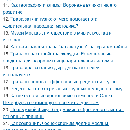
11.
Как география и климат Воронежа влияют на его
развитие
12.
Трава заткни гузно: от чего помогает эта
удивительная народная методика?
13.
Музеи Москвы: путешествие в мир искусства и
истории
14.
Как называется трава 'заткни гузно': раскрытие тайны
15.
Трава от расстройства желудка: Естественные
средства для здоровья пищеварительной системы
16.
Трава для заткания дыр: для каких целей
используется
17.
Трава от поноса: эффективные рецепты из гузно
18.
Рецепт заготовки резаных крупных огурцов на зиму
19.
Какие основные достопримечательности Санкт-
Петербурга рекомендуют посетить туристам
20.
Почему мой фикус бенджамина сбросил все листья:
основные причины
21.
Как сохранить чеснок свежим долгие месяцы: