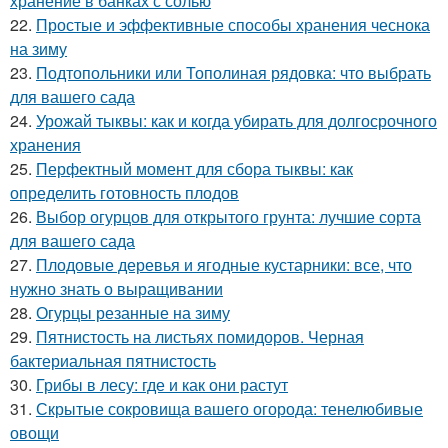
хранение в банках с солью
22.
Простые и эффективные способы хранения чеснока
на зиму
23.
Подтопольники или Тополиная рядовка: что выбрать
для вашего сада
24.
Урожай тыквы: как и когда убирать для долгосрочного
хранения
25.
Перфектный момент для сбора тыквы: как
определить готовность плодов
26.
Выбор огурцов для открытого грунта: лучшие сорта
для вашего сада
27.
Плодовые деревья и ягодные кустарники: все, что
нужно знать о выращивании
28.
Огурцы резанные на зиму
29.
Пятнистость на листьях помидоров. Черная
бактериальная пятнистость
30.
Грибы в лесу: где и как они растут
31.
Скрытые сокровища вашего огорода: тенелюбивые
овощи