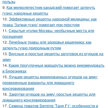
пользы
9.
Как мелколепестник канадский помогает заткнуть
гузно: народные рецепты
10.
Эффективные рецепты народной медицины: как
трава 'Заткни гузно' помогает при простуде
11.
Скрытые уголки Москвы: необычные места для
посещения
12.
Лечебные травы для здоровья кишечника: как
заткнуть гузно природным путем
13.
Вкусные и простые рецепты заготовок из огурцов на
зиму
14.
Какие прогулочные маршруты можно рекомендовать
в Березниках
15.
Лучшие рецепты маринованных огурцов на зиму:
проверенные варианты для домашнего
консервирования
16.
Закрутки огурцов на зиму: простые рецепты для
домашнего консервирования
17.
Семена томатов Seminis 'Таня F1': особенности и