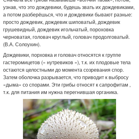
узнав, что это дождевики, будешь звать их дождевиками,
а потом разберёшься, что и дождевики бывают разные:
просто дождевик, дождевик шиповатый, дождевик
грушевидный, дождевик игольчатый, пороховка
черноватая, головач круглый, головач продолговатый.
(В.А. Солоухин).
Дождевики, порховка и головач относятся к группе
гастеромицетов (« нутревиков »), т.к. их плодовые тела
остаются целостными до момента созревания спор.
Затем оболочка разрывается, что приводит к выбросу
«дыма» со спорами. Эти грибы относят к сапрофитам ,
т.к. для питания им нужна перегнившая органика.