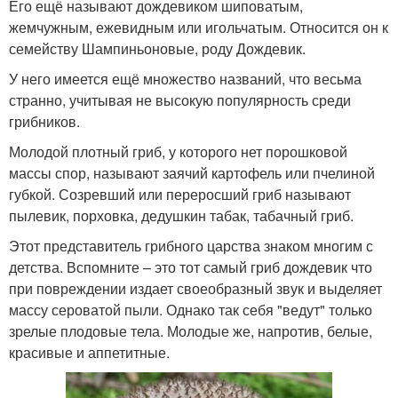
Его ещё называют дождевиком шиповатым,
жемчужным, ежевидным или игольчатым. Относится он к
семейству Шампиньоновые, роду Дождевик.
У него имеется ещё множество названий, что весьма
странно, учитывая не высокую популярность среди
грибников.
Молодой плотный гриб, у которого нет порошковой
массы спор, называют заячий картофель или пчелиной
губкой. Созревший или переросший гриб называют
пылевик, порховка, дедушкин табак, табачный гриб.
Этот представитель грибного царства знаком многим с
детства. Вспомните – это тот самый гриб дождевик что
при повреждении издает своеобразный звук и выделяет
массу сероватой пыли. Однако так себя "ведут" только
зрелые плодовые тела. Молодые же, напротив, белые,
красивые и аппетитные.