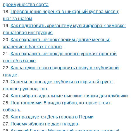
преимущества сорта
18.
Превращение черенка в шикарный куст за месяц:
шаг за шагом
19.
Как подготовить хризантему мультифлора к зимовке:
пошаговая инструкция
20.
Как сохранить чеснок свежим долгие месяцы:
хранение в банках с солью
21.
Как сохранить чеснок до нового урожая: простой
способ в банке
22.
Как за один сезон оздоровить почву в клубничной
грядке
23.
Советы по посадке клубники в открытый грунт:
полное руководство
24.
Как выбрать идеальные высокие грядки для клубники
25.
Под тополями: 5 видов грибов, которые стоит
собрать
26.
Как празднуется День города в Перми
27.
Почему яблоня не дает плодов
28.
Алексей Глызин: Московский архитектор, который