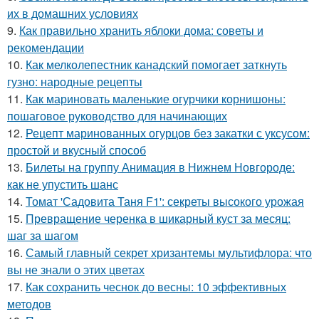
их в домашних условиях
9.
Как правильно хранить яблоки дома: советы и
рекомендации
10.
Как мелколепестник канадский помогает заткнуть
гузно: народные рецепты
11.
Как мариновать маленькие огурчики корнишоны:
пошаговое руководство для начинающих
12.
Рецепт маринованных огурцов без закатки с уксусом:
простой и вкусный способ
13.
Билеты на группу Анимация в Нижнем Новгороде:
как не упустить шанс
14.
Томат 'Садовита Таня F1': секреты высокого урожая
15.
Превращение черенка в шикарный куст за месяц:
шаг за шагом
16.
Самый главный секрет хризантемы мультифлора: что
вы не знали о этих цветах
17.
Как сохранить чеснок до весны: 10 эффективных
методов