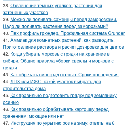
38.
Озеленение тёмных уголков: растения для
затенённых участков
39.
Можно ли поливать саженцы перед заморозками.
Надо ли поливать растения перед заморозками?
40.
Пвх профиль грюндер. Профильная система Grunder
41.
Аммиак для комнатных растений, как разводить.
Приготовление раствора и расчет дозировки для цветов
42.
Когда убирать морковь с грядки на хранение в
сибири. Общие правила уборки свеклы и моркови с
грядки
43.
Как обрезать виноград осенью. Сроки проведения
44.
ЛПХ или ИЖС: какой участок выбрать для
строительства дома
45.
Как правильно подготовить грядку под землянику
осенью
46.
Как правильно обрабатывать картошку перед
хранением: моющие или нет
47.
Инструкция по укрытию роз на зиму: ответы на 8