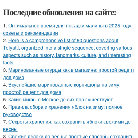
Последние обновления на сайте:
1.
Оптимальное время для посадки малины в 2025 году:
советы и рекомендации
2.
Here is a comprehensive list of 60 questions about
Tolyatti, organized into a single sequence, covering various
aspects such as history, landmarks, culture, and interesting
facts:
3.
Маринованные огурцы как в магазине: простой рецепт
для дома
4.
Вкуснейшие маринованные корнишоны на зиму:
простой рецепт для дома
5.
Какие мифы о Москве до сих пор существуют
6.
Правила сбора и хранения яблок на зиму: полное
руководство
7.
Секреты хранения: как сохранить яблоки свежими до
весны
8.
Свежие яблоки до весны: простые способы сохранить