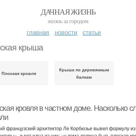
ДАЧНАЯ ЖИЗНЬ
жизнь за городом
главная
новости
статьи
ская крыша
Крыша по деревянным
Плоская кровля
балкам
ская кровля в частном доме. Насколько с
вли
ий французский архитектор Ле Корбюзье вывел формулу из
ектуры», и вот одна из них: «у дома должна быть плоская кр