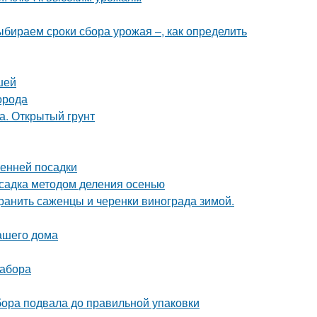
Выбираем сроки сбора урожая –, как определить
шей
орода
а. Открытый грунт
сенней посадки
садка методом деления осенью
хранить саженцы и черенки винограда зимой.
ашего дома
забора
ора подвала до правильной упаковки