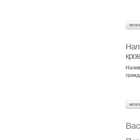
читат
Нал
кро
Налив
гражд
читат
Вас