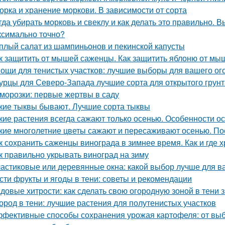
орка и хранение моркови. В зависимости от сорта
гда убирать морковь и свеклу и как делать это правильно. 
ксимально точно?
плый салат из шампиньонов и пекинской капусты
к защитить от мышей саженцы. Как защитить яблоню от мы
ощи для тенистых участков: лучшие выборы для вашего ог
урцы для Северо-Запада лучшие сорта для открытого грунт
морозки: первые жертвы в саду
кие тыквы бывают. Лучшие сорта тыквы
кие растения всегда сажают только осенью. Особенности о
кие многолетние цветы сажают и пересаживают осенью. По
к сохранить саженцы винограда в зимнее время. Как и где 
к правильно укрывать виноград на зиму
астиковые или деревянные окна: какой выбор лучше для в
сти фрукты и ягоды в тени: советы и рекомендации
довые хитрости: как сделать свою огородную зоной в тени 
ород в тени: лучшие растения для полутенистых участков
фективные способы сохранения урожая картофеля: от выб