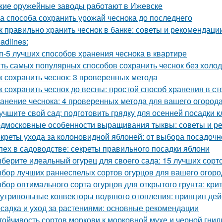
кие оружейные заводы работают в Ижевске
а способа сохранить урожай чеснока до последнего
к правильно хранить чеснок в банке: советы и рекомендаци
adlines:
п-5 лучших способов хранения чеснока в квартире
ть самых популярных способов сохранить чеснок без холо
к сохранить чеснок: 3 проверенных метода
к сохранить чеснок до весны: простой способ хранения в с
анение чеснока: 4 проверенных метода для вашего огород
учшите свой сад: подготовить грядку для осенней посадки 
дмосковные особенности выращивания тыквы: советы и р
креты ухода за колоновидной яблоней: от выбора посадочн
пех в садоводстве: секреты правильного посадки яблони
берите идеальный огурец для своего сада: 15 лучших сорто
бор лучших раннеспелых сортов огурцов для вашего огоро
бор оптимального сорта огурцов для открытого грунта: кр
утрипольные конвекторы водяного отопления: принцип де
садка и уход за растениями: основные рекомендации
тойчивость сортов моркови к морковной мухе и черной гнил