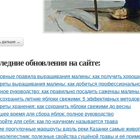
ь дальше →
ледние обновления на сайте:
овные правила выращивания малины: как получить хорош
реты выращивания малины: как добиться профессионально
ное руководство: как правильно посадить саженцы малины
 сохранить летние яблоки свежими: 5 эффективных методов
реты хранения: как сохранить яблоки свежими до весны
шее время для сбора яблок: полное руководство
ройте для себя: как по-научному называется трава
ие прогулочные маршруты вдоль реки Казанки самые живо
колепестник: полезные свойства сушёной травы и её прим