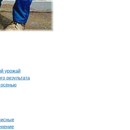
ий урожай
го результата
 осенью
писные
енение