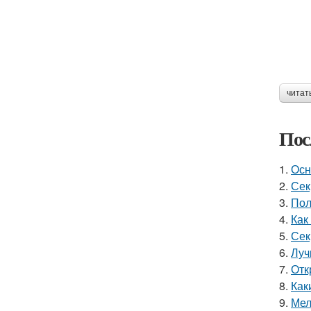
читат
Пос
1.
Осн
2.
Сек
3.
Пол
4.
Как
5.
Сек
6.
Луч
7.
Отк
8.
Как
9.
Мел