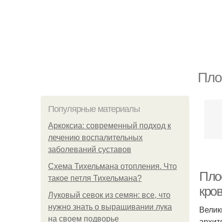
Пло
Популярные материалы
Аркоксиа: современный подход к
лечению воспалительных
заболеваний суставов
Схема Тихельмана отопления. Что
Пло
такое петля Тихельмана?
кро
Луковый севок из семян: все, что
нужно знать о выращивании лука
Велик
на своем подворье
архит