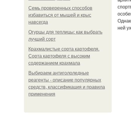
спорт
Семь проверенных способов
особе
избавиться от мышей и крыс
Однак
навсегда
ней у
Огурцы для теплицы: как выбрать
лучший сорт
Крахмалистые сорта картофеля.
Сорта картофеля с высоким
содержанием крахмала
Выбираем антигололедные
реагенты - описание популярных
средств, классификация и правила
применения