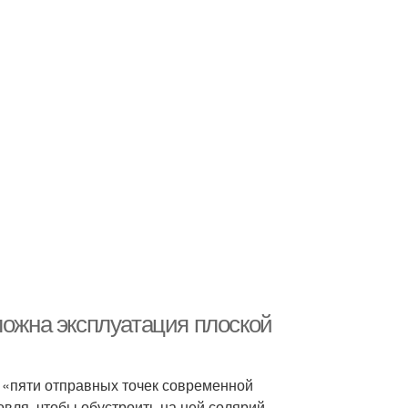
ложна эксплуатация плоской
 «пяти отправных точек современной
овля, чтобы обустроить на ней солярий,