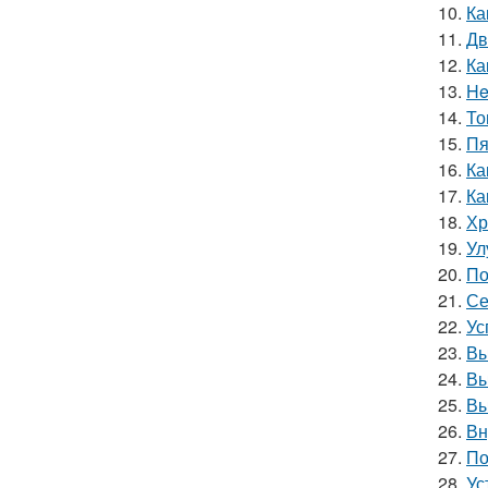
10.
Ка
11.
Дв
12.
Ка
13.
He
14.
То
15.
Пя
16.
Ка
17.
Ка
18.
Хр
19.
Ул
20.
По
21.
Се
22.
Ус
23.
Вы
24.
Вы
25.
Вы
26.
Вн
27.
По
28.
Ус