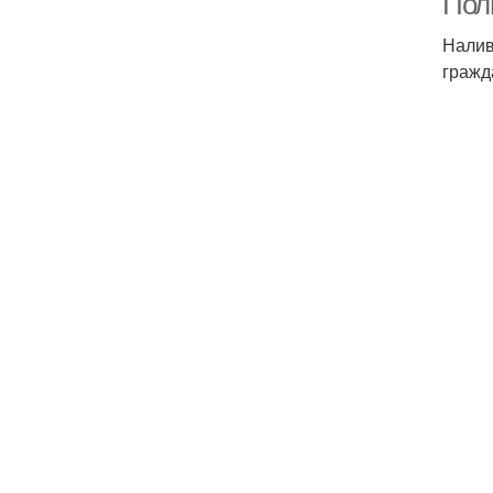
Пол
Налив
гражд