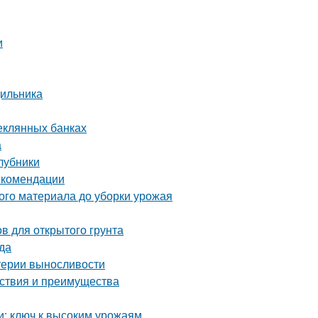
и
дильника
теклянных банках
а
клубники
екомендации
ого материала до уборки урожая
в для открытого грунта
да
итерии выносливости
йствия и преимущества
и: ключ к высоким урожаям