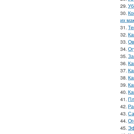
29.
Уб
30.
Ко
их ма
31.
Те
32.
Ка
33.
Ов
34.
Ог
35.
За
36.
Ка
37.
Ка
38.
Ка
39.
Ка
40.
Ка
41.
Пл
42.
Ра
43.
Са
44.
Ог
45.
Эф