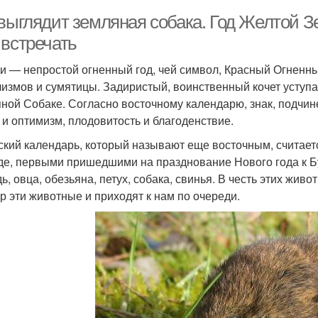
выглядит земляная собака. Год Желтой Зе
 встречать
и — непростой огненный год, чей символ, Красный Огненны
лизмов и сумятицы. Задиристый, воинственный кочет уступ
ной Собаке. Согласно восточному календарю, знак, подчин
 и оптимизм, плодовитость и благоденствие.
ский календарь, который называют еще восточным, считает
де, первыми пришедшими на празднование Нового года к Будд
ь, овца, обезьяна, петух, собака, свинья. В честь этих живо
ор эти животные и приходят к нам по очереди.