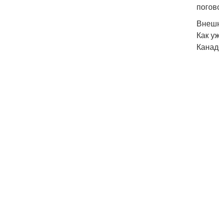
погов
Внешн
Как у
Канад