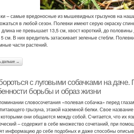
ки – самые вредоносные из мышевидных грызунов на наши
ожаться в любой сезон. Полевки имеют серую окраску спин
, длина не превышает 13,5 см, хвост короткий, до половин
 5 см. В них вредитель затаскивает зеленые стебли. Полев
мные части растений.
ь дальше →
бороться с луговыми собачками на даче. 
бенности борьбы и образ жизни
поминании словосочетания «полевая собачка» перед глазами
питающего грызуна, этакой наземной белки. Свое названи
, которыми они общаются между собой. Считается, что их яз
еческий – содержит в себе множество сочетаний, при помощ
ят информацию до себе подобных и даже способны описыв