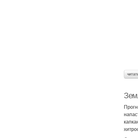
читат
Зем
Прогн
напас
капка
хитро