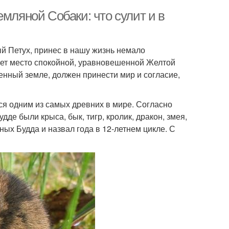
мляной Собаки: что сулит и в
й Петух, принес в нашу жизнь немало
ает место спокойной, уравновешенной Желтой
енный земле, должен принести мир и согласие,
ся одним из самых древних в мире. Согласно
е были крыса, бык, тигр, кролик, дракон, змея,
тных Будда и назвал года в 12-летнем цикле. С