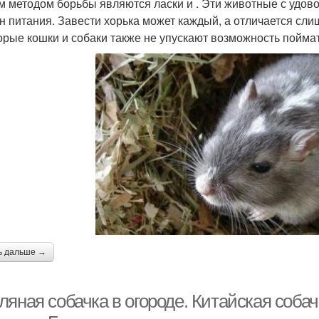
м методом борьбы являются ласки и . Эти животные с удов
н питания. Завести хорька может каждый, а отличается сли
орые кошки и собаки также не упускают возможность поймать
ь дальше →
ляная собачка в огороде. Китайская соба