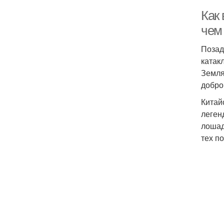
Как 
чем
Позад
катак
Земля
добро
Китай
леген
лошад
тех п