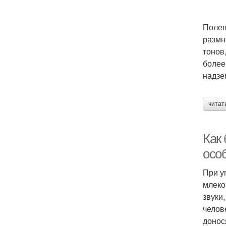
Полев
размн
тонов
более
надзе
читат
Как 
осо
При у
млеко
звуки
челов
донос