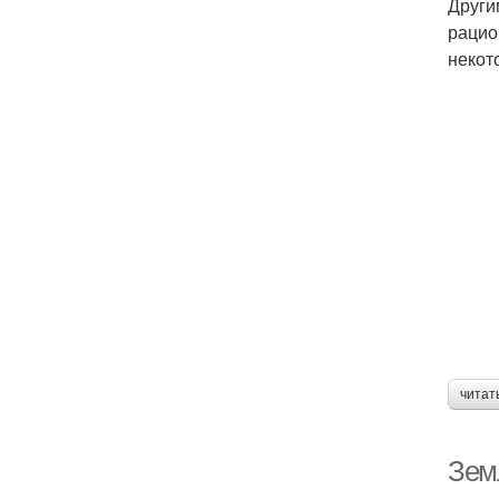
Други
рацио
некот
читат
Зем