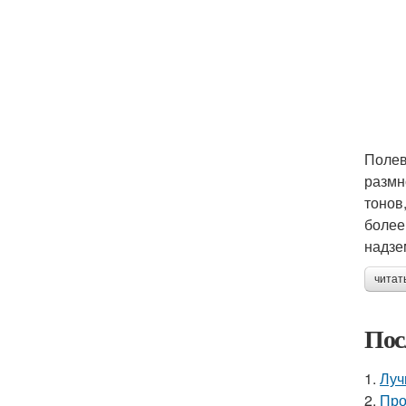
Полев
размн
тонов
более
надзе
читат
Пос
1.
Луч
2.
Про