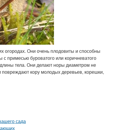
х огородах. Они очень плодовиты и способны
ы с примесью буроватого или коричневатого
ы длины тела. Они делают норы диаметром не
ки повреждают кору молодых деревьев, корешки,
 вашего сада
инающих