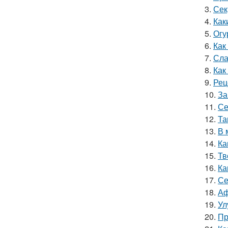
3.
Сек
4.
Как
5.
Огу
6.
Как
7.
Сла
8.
Как
9.
Рец
10.
За
11.
Се
12.
Та
13.
В 
14.
Ка
15.
Тв
16.
Ка
17.
Се
18.
Аф
19.
Ул
20.
Пр