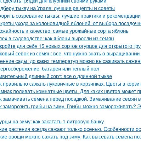
к сделать грядки для клубники своими руками
дберу тыкву на Урале: лучшие рецепты и советы
корить созревание тыквы: лучшие практики и рекомендации
креты ухода за колоновидной яблоней: от выбора посадочн
ожайность и качество: самые урожайные сорта яблонь
пех в садоводстве: как яблони выросли из семян
кройте для себя 15 новых сортов огурцов для открытого гр
ковый севок из семян: все, что нужно знать о выращивании
енние сады: до каких температур можно высаживать саже
ергосбережение: батареи или теплый пол
ивительный длинный сорт: все о длинной тыкве
к правильно сажать луковичные в корзинках. Цветы в корзи
миак поливать комнатные цветы. Для каких цветов может п
к замачивать семена перед посадкой. Замачивание семян 
к заморозить грибы на зиму. Грибы можно замораживать? Э
урцы на зиму: как закатать 1 литровую банку
кие растения всегда сажают только осенью. Особенности о
кие овощи можно сажать под зиму. Как высевать семена п