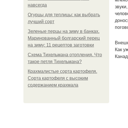
навсегда
звуки
челов
Огурцы для теплицы: как выбрать
донос
лучший сорт
погов
Зеленые перцы на зиму в банках.
Маринованный болгарский перец
Внешн
на зиму: 11 рецептов заготовки
Как у
Схема Тихельмана отопления. Что
Канад
такое петля Тихельмана?
Крахмалистые сорта картофеля.
Сорта картофеля с высоким
содержанием крахмала