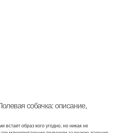
Полевая собачка: описание,
 встает образ кого угодно, но никак не
е эти млекопитающие получили за резкие лающие