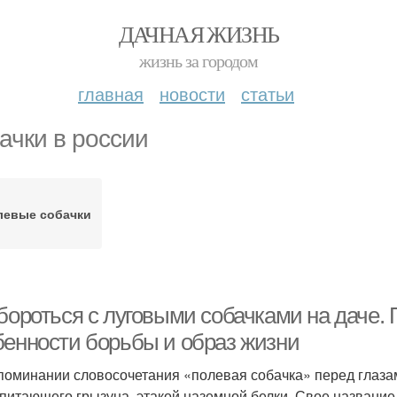
ДАЧНАЯ ЖИЗНЬ
жизнь за городом
главная
новости
статьи
ачки в россии
левые собачки
бороться с луговыми собачками на даче. 
бенности борьбы и образ жизни
поминании словосочетания «полевая собачка» перед глазами
питающего грызуна, этакой наземной белки. Свое названи