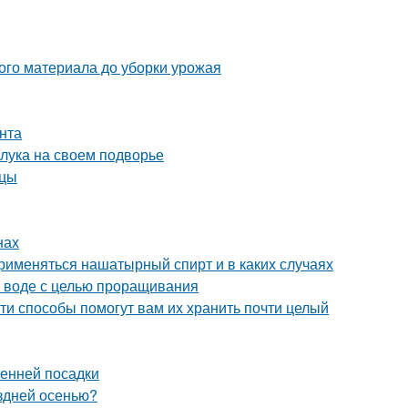
ого материала до уборки урожая
унта
 лука на своем подворье
нцы
нах
рименяться нашатырный спирт и в каких случаях
в воде с целью проращивания
ти способы помогут вам их хранить почти целый
сенней посадки
оздней осенью?