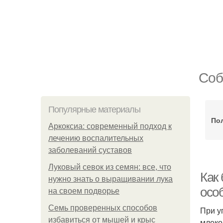
Соб
Популярные материалы
По
Аркоксиа: современный подход к
лечению воспалительных
заболеваний суставов
Луковый севок из семян: все, что
Как 
нужно знать о выращивании лука
осо
на своем подворье
Семь проверенных способов
При у
избавиться от мышей и крыс
млеко