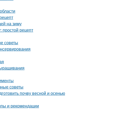
 области
рецепт
цей на зиму
: простой рецепт
ые советы
консервирования
ая
выращивания
рименты
зные советы
дготовить почву весной и осенью
ипы и рекомендации