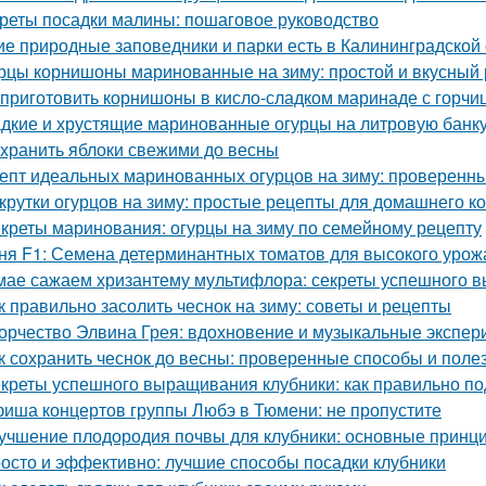
реты посадки малины: пошаговое руководство
ие природные заповедники и парки есть в Калининградской
рцы корнишоны маринованные на зиму: простой и вкусный 
 приготовить корнишоны в кисло-сладком маринаде с горчи
дкие и хрустящие маринованные огурцы на литровую банку
 хранить яблоки свежими до весны
епт идеальных маринованных огурцов на зиму: проверенн
крутки огурцов на зиму: простые рецепты для домашнего 
креты маринования: огурцы на зиму по семейному рецепту
ня F1: Семена детерминантных томатов для высокого урож
мае сажаем хризантему мультифлора: секреты успешного 
к правильно засолить чеснок на зиму: советы и рецепты
орчество Элвина Грея: вдохновение и музыкальные экспе
к сохранить чеснок до весны: проверенные способы и поле
креты успешного выращивания клубники: как правильно по
иша концертов группы Любэ в Тюмени: не пропустите
учшение плодородия почвы для клубники: основные принц
осто и эффективно: лучшие способы посадки клубники