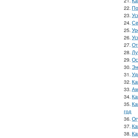
21.
Ка
22.
По
23.
Ус
24.
Се
25.
Ур
26.
Ус
27.
От
28.
Лу
29.
Ос
30.
Эн
31.
Уд
32.
Ка
33.
Ам
34.
Ка
35.
Ка
год
36.
Ог
37.
Ка
38.
Ка