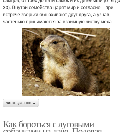
самцов, от трех до пяти самок и их детеныши (от 6 до
30). Внутри семейства царят мир и согласие – при
встрече зверьки обнюхивают друг друга, а узнав,
частенько принимаются за взаимную чистку меха.
читать дальше →
Как бороться с луговыми
собачками на даче. Полевая