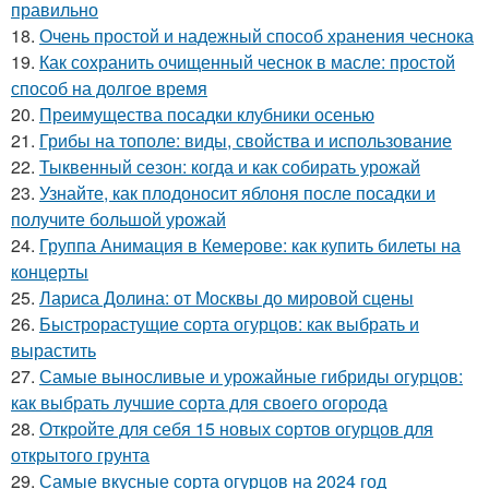
правильно
18.
Очень простой и надежный способ хранения чеснока
19.
Как сохранить очищенный чеснок в масле: простой
способ на долгое время
20.
Преимущества посадки клубники осенью
21.
Грибы на тополе: виды, свойства и использование
22.
Тыквенный сезон: когда и как собирать урожай
23.
Узнайте, как плодоносит яблоня после посадки и
получите большой урожай
24.
Группа Анимация в Кемерове: как купить билеты на
концерты
25.
Лариса Долина: от Москвы до мировой сцены
26.
Быстрорастущие сорта огурцов: как выбрать и
вырастить
27.
Самые выносливые и урожайные гибриды огурцов:
как выбрать лучшие сорта для своего огорода
28.
Откройте для себя 15 новых сортов огурцов для
открытого грунта
29.
Самые вкусные сорта огурцов на 2024 год