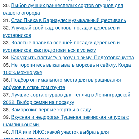
30.
Выбор лучших раннеспелых сортов огурцов для
вашего огорода
31.
Стас Пьеха в Барнауле: музыкальный фестиваль
32.
Улучшай свой сад: основы посадки деревьев и
кустарников
33.
Золотые правила осенней посадки деревьев и
кустарников: как подготовиться к успеху
34.
Как укрыть плетистую розу на зиму. Подготовка куста
35.
Не торопитесь выкапывать морковь и свёклу. Когда
100% можно уже
36.
Подбор оптимального места для выращивания
арбузов в открытом грунте
37.
Лучшие сорта огурцов для теплиц в Ленинградской
2022. Выбор семян на посадку
38.
Заморозки: первые жертвы в саду
39.
Вкусная и недорогая Тушеная пекинская капуста с
шампиньонами.
40.
ЛПХ или ИЖС: какой участок выбрать для