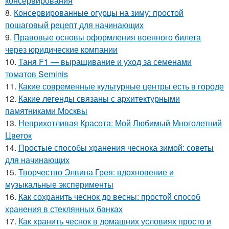
консервирования
8.
Консервированные огурцы на зиму: простой
пошаговый рецепт для начинающих
9.
Правовые основы оформления военного билета
через юридические компании
10.
Таня F1 — выращивание и уход за семенами
томатов Seminis
11.
Какие современные культурные центры есть в городе
12.
Какие легенды связаны с архитектурными
памятниками Москвы
13.
Неприхотливая Красота: Мой Любимый Многолетний
Цветок
14.
Простые способы хранения чеснока зимой: советы
для начинающих
15.
Творчество Элвина Грея: вдохновение и
музыкальные эксперименты
16.
Как сохранить чеснок до весны: простой способ
хранения в стеклянных банках
17.
Как хранить чеснок в домашних условиях просто и