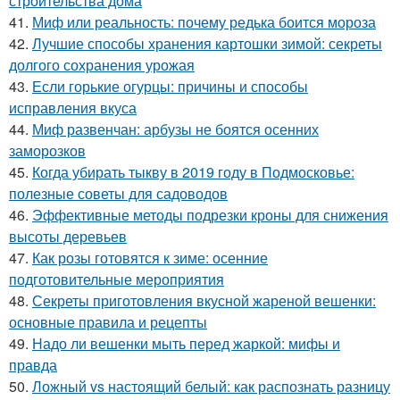
строительства дома
41.
Миф или реальность: почему редька боится мороза
42.
Лучшие способы хранения картошки зимой: секреты
долгого сохранения урожая
43.
Если горькие огурцы: причины и способы
исправления вкуса
44.
Миф развенчан: арбузы не боятся осенних
заморозков
45.
Когда убирать тыкву в 2019 году в Подмосковье:
полезные советы для садоводов
46.
Эффективные методы подрезки кроны для снижения
высоты деревьев
47.
Как розы готовятся к зиме: осенние
подготовительные мероприятия
48.
Секреты приготовления вкусной жареной вешенки:
основные правила и рецепты
49.
Надо ли вешенки мыть перед жаркой: мифы и
правда
50.
Ложный vs настоящий белый: как распознать разницу