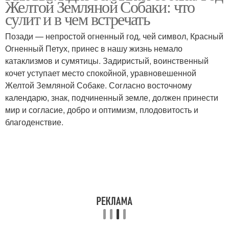
Желтой Земляной Собаки: что
сулит и в чем встречать
Позади — непростой огненный год, чей символ, Красный
Огненный Петух, принес в нашу жизнь немало
Собачки на даче
Земляная собачка
катаклизмов и сумятицы. Задиристый, воинственный
кочет уступает место спокойной, уравновешенной
Желтой Земляной Собаке. Согласно восточному
календарю, знак, подчиненный земле, должен принести
Собачка на огороде
Собачки в огороде
мир и согласие, добро и оптимизм, плодовитость и
благоденствие.
Борьба с китайской
собачкой