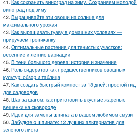
41.
Как сохранить виноград на зиму. Сохраняем молодой
виноград под зиму
42.
Выращивайте эти овощи на солнце для
максимального урожая
43.
Как выращивать гуаву в домашних условиях —
приручаем тропиканку
44.
Оптимальные растения для тенистых участков:
весенние и летние вариации
45.
В тени большого дерева: история и значение
46.
Роль сидератов как предшественников овощных
культур: обзор и таблица
47.
Как создать быстрый компост за 18 дней: простой гид
для садоводов
48.
Шаг за шагом: как приготовить вкусные жареные
вешенки на сковороде
49.
Идеи для замены шпината в вашем любимом смузи
50.
Забудьте о шпинате: 12 лучших альтернатив для
зеленого листа