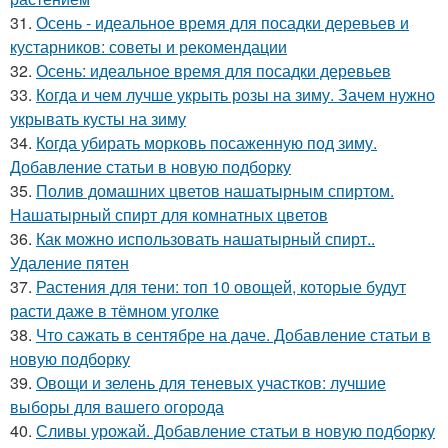
31.
Осень - идеальное время для посадки деревьев и
кустарников: советы и рекомендации
32.
Осень: идеальное время для посадки деревьев
33.
Когда и чем лучше укрыть розы на зиму. Зачем нужно
укрывать кусты на зиму
34.
Когда убирать морковь посаженную под зиму.
Добавление статьи в новую подборку
35.
Полив домашних цветов нашатырным спиртом.
Нашатырный спирт для комнатных цветов
36.
Как можно использовать нашатырный спирт..
Удаление пятен
37.
Растения для тени: топ 10 овощей, которые будут
расти даже в тёмном уголке
38.
Что сажать в сентябре на даче. Добавление статьи в
новую подборку
39.
Овощи и зелень для теневых участков: лучшие
выборы для вашего огорода
40.
Сливы урожай. Добавление статьи в новую подборку