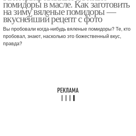
помидоры в масле. Как заготовить
помидорами
на зиму вяленые помидоры —
вкуснейший рецепт с фото
Помидоры в
Вы пробовали когда-нибудь вяленые помидоры? Те, кто
Помидоры от юлии
электросушилке
пробовал, знают, насколько это божественный вкус,
правда?
Помидоры в газовой
духовке