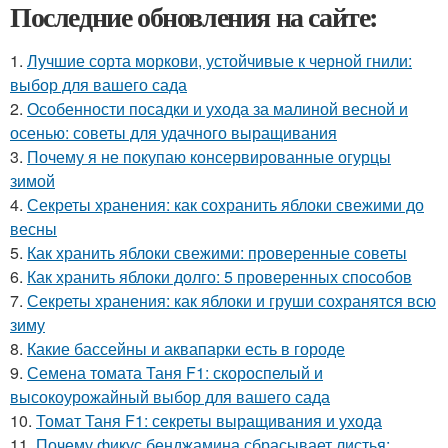
Последние обновления на сайте:
1.
Лучшие сорта моркови, устойчивые к черной гнили:
выбор для вашего сада
2.
Особенности посадки и ухода за малиной весной и
осенью: советы для удачного выращивания
3.
Почему я не покупаю консервированные огурцы
зимой
4.
Секреты хранения: как сохранить яблоки свежими до
весны
5.
Как хранить яблоки свежими: проверенные советы
6.
Как хранить яблоки долго: 5 проверенных способов
7.
Секреты хранения: как яблоки и груши сохранятся всю
зиму
8.
Какие бассейны и аквапарки есть в городе
9.
Семена томата Таня F1: скороспелый и
высокоурожайный выбор для вашего сада
10.
Томат Таня F1: секреты выращивания и ухода
11.
Почему фикус бенджамина сбрасывает листья: