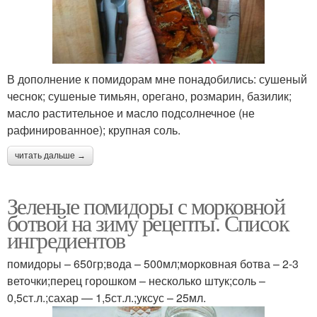
В дополнение к помидорам мне понадобились: сушеный
чеснок; сушеные тимьян, орегано, розмарин, базилик;
масло растительное и масло подсолнечное (не
рафинированное); крупная соль.
читать дальше →
Зеленые помидоры с морковной
ботвой на зиму рецепты. Список
ингредиентов
помидоры – 650гр;вода – 500мл;морковная ботва – 2-3
веточки;перец горошком – несколько штук;соль –
0,5ст.л.;сахар — 1,5ст.л.;уксус – 25мл.