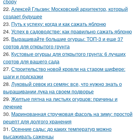
сбору
22.
Алексей Глызин: Московский архитектор, который
создает будущее
23.
Путь к успеху: когда и как сажать яблоню
24.
Успех в садоводстве: как правильно сажать яблоню
25.
Выращивайте большие огурцы: ТОП-3 и еще 37
сортов для открытого грунта
26.
Кустовые огурцы для открытого грунта: 6 лучших
сортов для вашего сада
27.
Строительство новой кровли на старом шифере:
шаги и подсказки
28.
Луковый севок из семян: все, что нужно знать о
выращивании лука на своем подворье
29.
Желтые пятна на листьях огурцов: причины и
лечение
30.
Маринованная стручковая фасоль на зиму: простой
рецепт для долгого хранения
31.
Осенние сады: до каких температур можно
высаживать саженцы