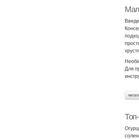
Мал
Введ
Консе
подхо
прост
хруст
Необх
Для п
инстр
читат
Топ-
Огурц
солен