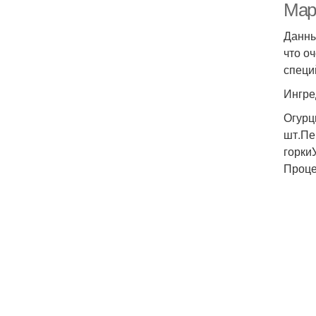
Мар
Данны
что о
специ
Ингре
Огурц
шт.Пе
горкиУ
Проце