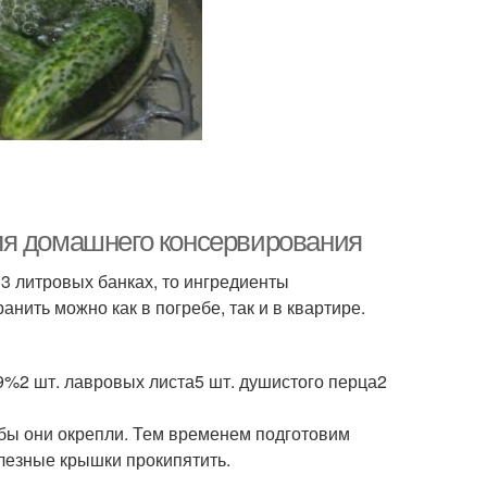
ля домашнего консервирования
 3 литровых банках, то ингредиенты
нить можно как в погребе, так и в квартире.
 — 9%2 шт. лавровых листа5 шт. душистого перца2
обы они окрепли. Тем временем подготовим
елезные крышки прокипятить.