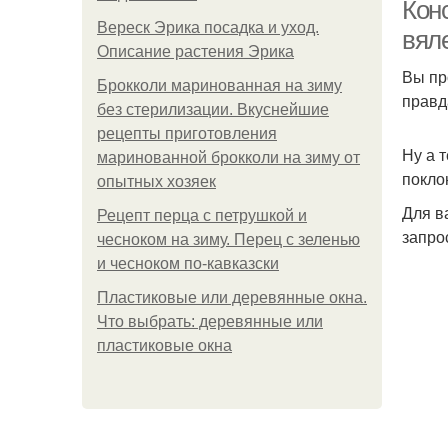
Кон
Вереск Эрика посадка и уход.
вял
Описание растения Эрика
Вы пр
Брокколи маринованная на зиму
правд
без стерилизации. Вкуснейшие
рецепты приготовления
Ну а 
маринованной брокколи на зиму от
покло
опытных хозяек
Для в
Рецепт перца с петрушкой и
запро
чесноком на зиму. Перец с зеленью
и чесноком по-кавказски
Пластиковые или деревянные окна.
Что выбрать: деревянные или
пластиковые окна