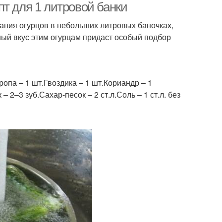
т для 1 литровой банки
ания огурцов в небольших литровых баночках,
ный вкус этим огурцам придаст особый подбор
ропа – 1 шт.Гвоздика – 1 шт.Кориандр – 1
2–3 зуб.Сахар-песок – 2 ст.л.Соль – 1 ст.л. без