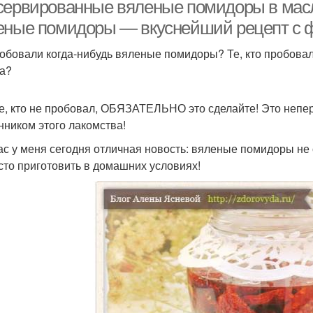
электросушилке
сервированные вяленые помидоры в масле
еные помидоры — вкуснейший рецепт с 
обовали когда-нибудь вяленые помидоры? Те, кто пробовал,
а?
те, кто не пробовал, ОБЯЗАТЕЛЬНО это сделайте! Это непе
нником этого лакомства!
ас у меня сегодня отличная новость: вяленые помидоры не
сто приготовить в домашних условиях!