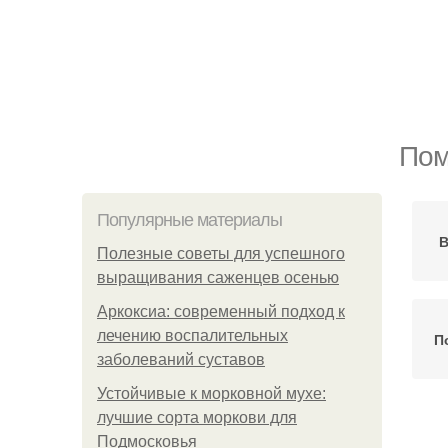
Пом
Популярные материалы
В
Полезные советы для успешного
выращивания саженцев осенью
Аркоксиа: современный подход к
лечению воспалительных
П
заболеваний суставов
Устойчивые к морковной мухе:
лучшие сорта моркови для
Подмосковья