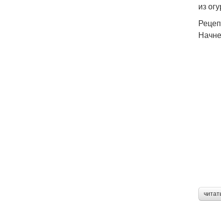
из ог
Рецеп
Начне
читат