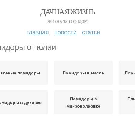
ДАЧНАЯ ЖИЗНЬ
жизнь за городом
главная
новости
статьи
идоры от юлии
яленые помидоры
Помидоры в масле
Пом
Помидоры в
Бл
омидоры в духовке
микроволновке
Помидоры в