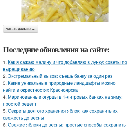
читать дальше →
Последние обновления на сайте:
1.
Как я сажаю малину и что добавляю в лунку: советы по
выращиванию
2.
Экстремальный вызов: съешь банку за один раз
3.
Какие уникальные природные ландшафты можно
найти в окрестностях Красноярска
4.
Маринованные огурцы в 1-литровых банках на зиму:
простой рецепт
5.
Секреты долгого хранения яблок: как сохранить их
свежесть до весны
6.
Свежие яблоки до весны: простые способы сохранить