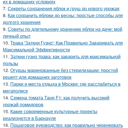
их в домашних условиях
7.
Секреты сохранения яблок и груш до нового урожая
8.
Как сохранить яблоки до весны: простые способы для
долгого хранения
9.
Советы по длительному хранению яблок на даче: мой
личный опыт
10.
Трава 'Заткни Гузно': Как Правильно Заваривать для
Максимальной Эффективности
11.
Заткни гузно трава: как заварить для максимальной
пользы
12.
Огурцы маринованные без стерилизации: простой
рецепт для домашних заготовок
13.
Парки и места отдыха в Москве: где расслабиться в
мегаполисе
14.
Семена томата Таня F1: как получить высокий
урожай помидоров
15.
Какие современные культурные проекты
реализуются в Барнауле
16.
Пошаговое руководство: как правильно черенковать