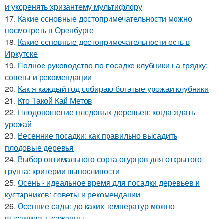
и укоренять хризантему мультифлору
17.
Какие основные достопримечательности можно
посмотреть в Оренбурге
18.
Какие основные достопримечательности есть в
Иркутске
19.
Полное руководство по посадке клубники на грядку:
советы и рекомендации
20.
Как я каждый год собираю богатые урожаи клубники
21.
Кто Такой Кай Метов
22.
Плодоношение плодовых деревьев: когда ждать
урожай
23.
Весенние посадки: как правильно высадить
плодовые деревья
24.
Выбор оптимального сорта огурцов для открытого
грунта: критерии выносливости
25.
Осень - идеальное время для посадки деревьев и
кустарников: советы и рекомендации
26.
Осенние сады: до каких температур можно
высаживать саженцы