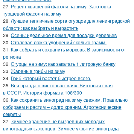
27.
Рецепт квашеной фасоли на зиму. Заготовка
туршевой фасоли на зиму
28.
Лучшие тепличные сорта огурцов для ленинградской
области: как выбрать и вырастить
29.
Осень: идеальное время для посадки деревьев
30.
Столовая ложка удобрений сколько грамм.
31.
Как собрать и сохранить морковь. В зависимости от
региона
32.
Огурцы на зиму: как закатать 1 литровую банку
33.
Жареные грибы на зиму
34.
Гриб который растет быстрее всего.
35.
Вся правда о винтовых сваях. Винтовая свая
в СССР. История формата 108/300
36.
Как сохранить виноград на зиму свежим. Правильно
собираем и растим – долго храним. Агротехнические
секреты
37.
Зимнее хранение не вызревших молодых
виноградных саженцев. Зимнее укрытие винограда