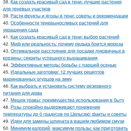
38.
Как создать красивый сад в тени: лучшие растения
для теневых участков
39.
Расти фрукты и ягоды в тени: советы и рекомендации
40.
Особенности теневыносливых растений для
украшения сада
41.
Как создать красивый сад в тени: выбор растений
42.
Миф или реальность: почему редька боится мороза
43.
Оптимальное расстояние для посадки луковичных в
корзины: секреты успешного выращивания
44.
Эффективные методы борьбы с паршей осенью
45.
Идеальные заготовки: 12 лучших рецептов
маринованных огурцов на зиму
46.
Как выбрать и установить систему резервного
питания для дома
47.
Мешок травы: преимущества использования в быту
48.
Розы спокойно выдерживают понижение
температуры до 0 градусов по Цельсию: факты и советы
49.
Идеи для замены шпината в вашем любимом смузи
50.
Минимум калорий, максимум пользы: как приготовить