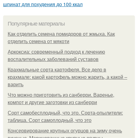
шпинат для похудения до 100 ккал
Популярные материалы
Как отделить семена помидоров от жмыха. Как
отделить семена от мякоти
Аркоксиа: современный подход к лечению
воспалительных заболеваний суставов
Крахмальные сорта картофеля. Все дело в
крахмале: какой картофель можно жарить, а какой –
варить
Что можно приготовить из санберри. Варенье,
компот и другие заготовки из санберри
Сорт самобесплодный, что это. Сорта-опылители:
таблица. Сорт самоплодный, что это
Консервирование крупных огурцов на зиму очень