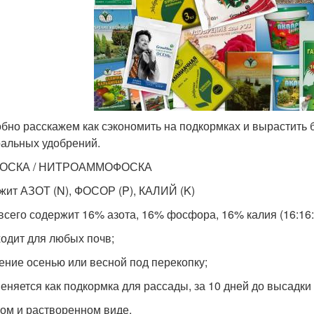
бно расскажем как сэкономить на подкормках и вырастить б
альных удобрений.
ОСКА / НИТРОАММОФОСКА
жит АЗОТ (N), ФОСОР (P), КАЛИЙ (K)
всего содержит 16% азота, 16% фосфора, 16% калия (16:16:
ходит для любых почв;
сение осенью или весной под перекопку;
меняется как подкормка для рассады, за 10 дней до высадки
ухом и растворенном виде.