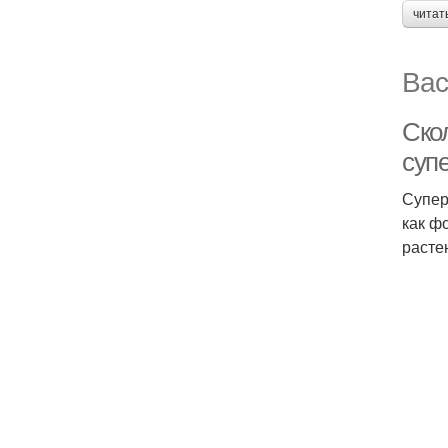
читат
Вас
Скол
суп
Супер
как ф
расте