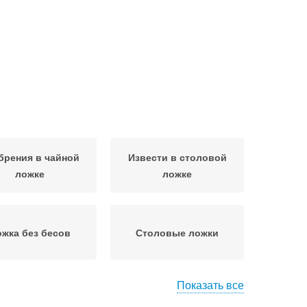
брения в чайной
Извести в столовой
ложке
ложке
жка без бесов
Столовые ложки
Показать все
в столовой ложке
Грамм в ложке