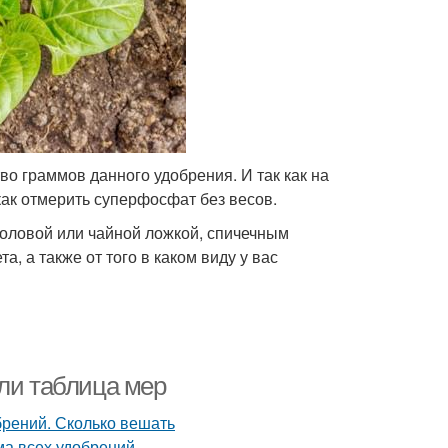
во граммов данного удобрения. И так как на
как отмерить суперфосфат без весов.
толовой или чайной ложкой, спичечным
а, а также от того в каком виду у вас
или таблица мер