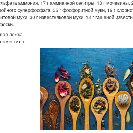
сульфата аммония, 17 г аммиачной селитры, 13 г мочевины,
войного суперфосфата, 35 г фосфоритной муки, 19 г хлористо
итовой муки, 30 г известняковой муки, 12 г гашеной извести 
фоски.
вая ложка
 поместится: