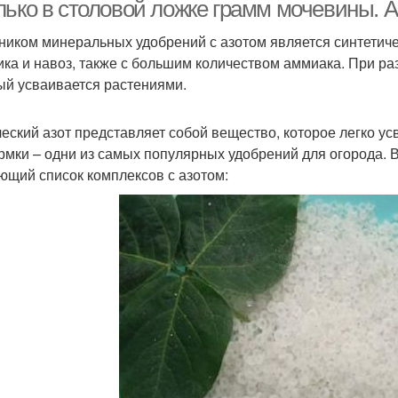
лько в столовой ложке грамм мочевины. 
ником минеральных удобрений с азотом является синтетиче
ика и навоз, также с большим количеством аммиака. При ра
Продукты в чайной
амм в чайной ложке
ый усваивается растениями.
ложке
еский азот представляет собой вещество, которое легко ус
рмки – одни из самых популярных удобрений для огорода. 
ющий список комплексов с азотом: