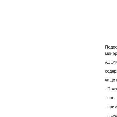
Подро
минер
АЗОФ
содер
чаще 
- Под
- вне
- при
- в с