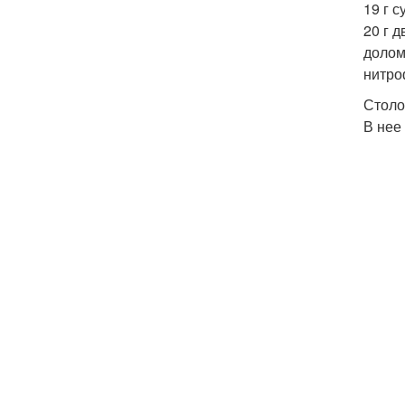
19 г 
20 г д
долом
нитро
Столо
В нее