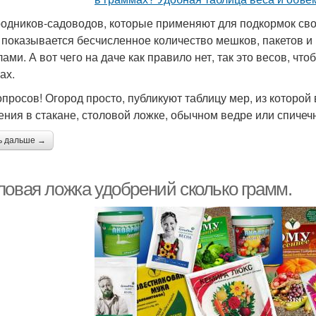
родников-садоводов, которые применяют для подкормок св
 показывается бесчисленное количество мешков, пакетов и
лами. А вот чего на даче как правило нет, так это весов, ч
ах.
опросов! Огород просто, публикуют таблицу мер, из которой 
ения в стакане, столовой ложке, обычном ведре или спичеч
ь дальше →
ловая ложка удобрений сколько грамм.