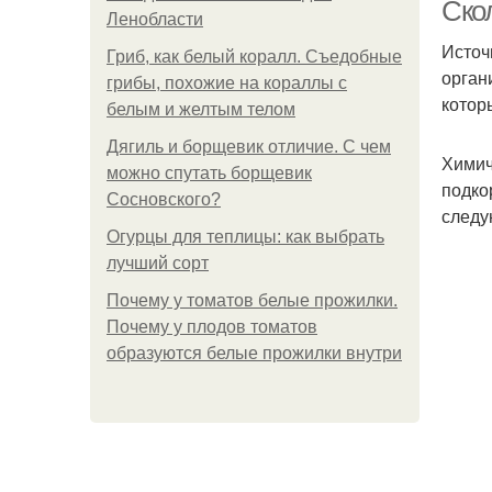
Ско
Ленобласти
Источ
Гриб, как белый коралл. Съедобные
орган
грибы, похожие на кораллы с
Гр
котор
белым и желтым телом
Дягиль и борщевик отличие. С чем
Химич
можно спутать борщевик
подко
Сосновского?
следу
Огурцы для теплицы: как выбрать
лучший сорт
Почему у томатов белые прожилки.
Почему у плодов томатов
образуются белые прожилки внутри