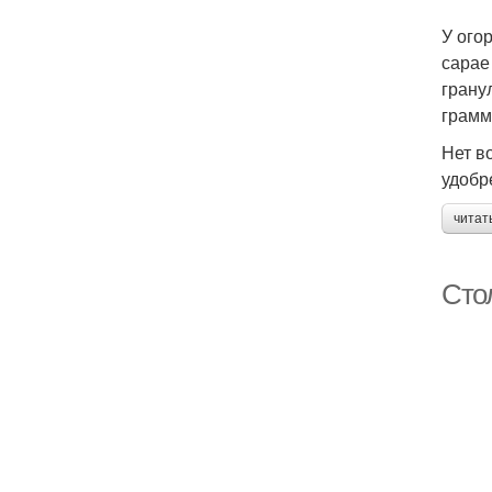
У ого
сарае
грану
грамм
Нет в
удобр
читат
Сто