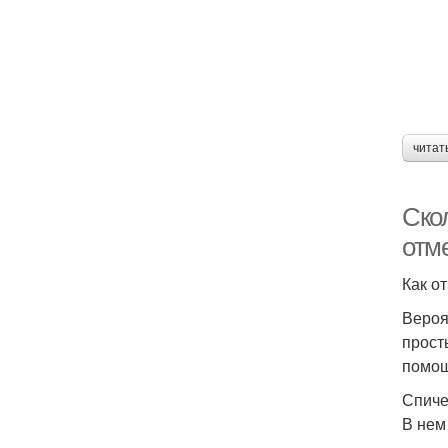
читат
Ско
отм
Как о
Вероя
прост
помощ
Спиче
В нем