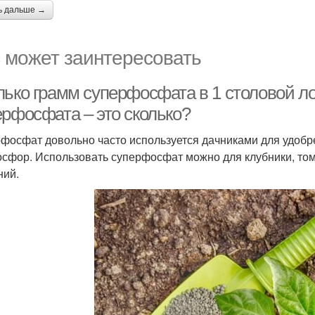
ь дальше →
 может заинтересовать
ько грамм суперфосфата в 1 столовой ложке
ерфосфата – это сколько?
фосфат довольно часто используется дачниками для удоб
осфор. Использовать суперфосфат можно для клубники, том
ний.