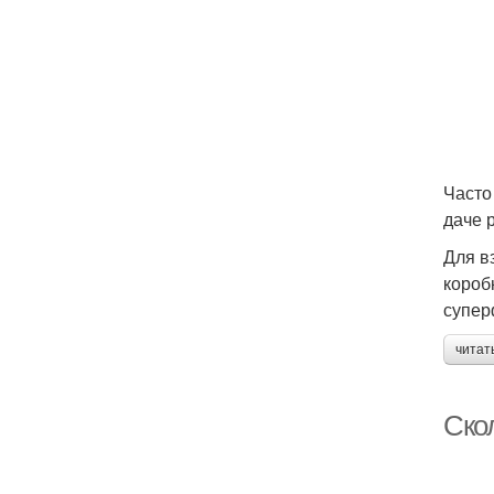
Часто
даче 
Для в
коробк
супер
читат
Ско