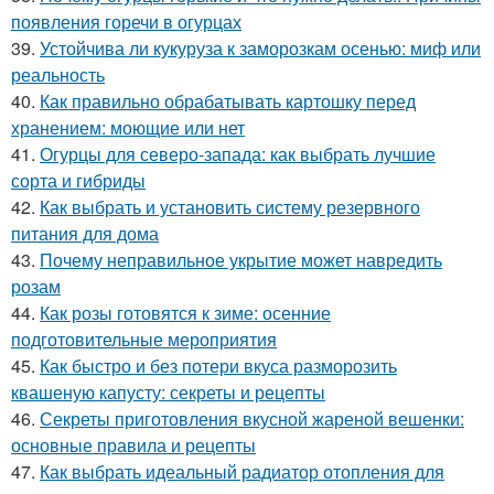
появления горечи в огурцах
39.
Устойчива ли кукуруза к заморозкам осенью: миф или
реальность
40.
Как правильно обрабатывать картошку перед
хранением: моющие или нет
41.
Огурцы для северо-запада: как выбрать лучшие
сорта и гибриды
42.
Как выбрать и установить систему резервного
питания для дома
43.
Почему неправильное укрытие может навредить
розам
44.
Как розы готовятся к зиме: осенние
подготовительные мероприятия
45.
Как быстро и без потери вкуса разморозить
квашеную капусту: секреты и рецепты
46.
Секреты приготовления вкусной жареной вешенки:
основные правила и рецепты
47.
Как выбрать идеальный радиатор отопления для