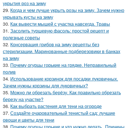
укрытия роз на зиму
29.
Когда и чем лучше укрыть розы на зиму. Зачем нужно
укрывать кусты на зиму
30.
Как вывести мышей с участка навсегда. Травы
31.
Засолить туршевую фасоль: простой рецепт и
полезные советы
32.
Консервация грибов на зиму рецепты без
стерилизации. Маринованные подберезовики в банках
на зиму
33.
Почему огурцы горькие на грядке. Неправильный
полив
34.
Использование корзинок для посадки луковичных.
Зачем нужны корзины для луковичных?
35.
Можно ли обрезать берёзу. Как правильно обрезать
березу на участке?
36.
Как выбрать растения для тени на огороде
37.
Создайте очаровательный тенистый сад: лучшие
овощи и цветы для тени
38.
Почему огурцы горькие и что нужно делать.. Причины