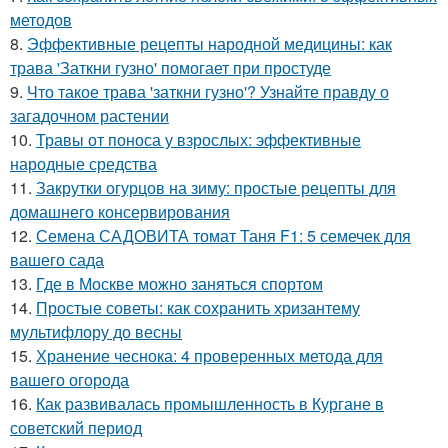
методов
8.
Эффективные рецепты народной медицины: как
трава 'Заткни гузно' помогает при простуде
9.
Что такое трава 'заткни гузно'? Узнайте правду о
загадочном растении
10.
Травы от поноса у взрослых: эффективные
народные средства
11.
Закрутки огурцов на зиму: простые рецепты для
домашнего консервирования
12.
Семена САДОВИТА томат Таня F1: 5 семечек для
вашего сада
13.
Где в Москве можно заняться спортом
14.
Простые советы: как сохранить хризантему
мультифлору до весны
15.
Хранение чеснока: 4 проверенных метода для
вашего огорода
16.
Как развивалась промышленность в Кургане в
советский период