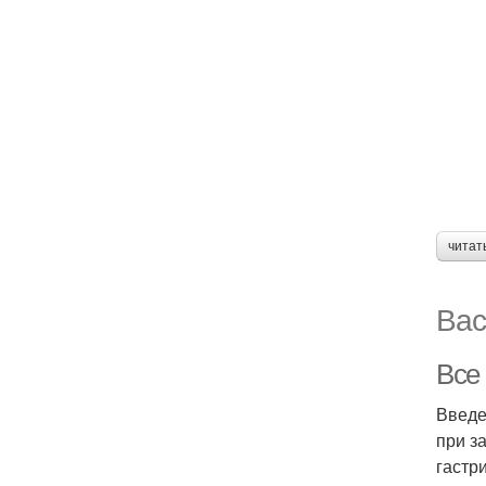
читат
Вас
Все
Введе
при з
гастр