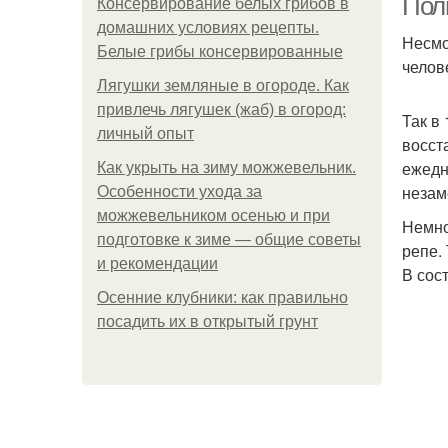
Пол
Консервирование белых грибов в
домашних условиях рецепты.
Несмо
Белые грибы консервированные
челов
Лягушки земляные в огороде. Как
привлечь лягушек (жаб) в огород:
Так в
личный опыт
восст
ежедн
Как укрыть на зиму можжевельник.
незам
Особенности ухода за
можжевельником осенью и при
Немно
подготовке к зиме — общие советы
репе.
и рекомендации
В сос
Осенние клубники: как правильно
посадить их в открытый грунт