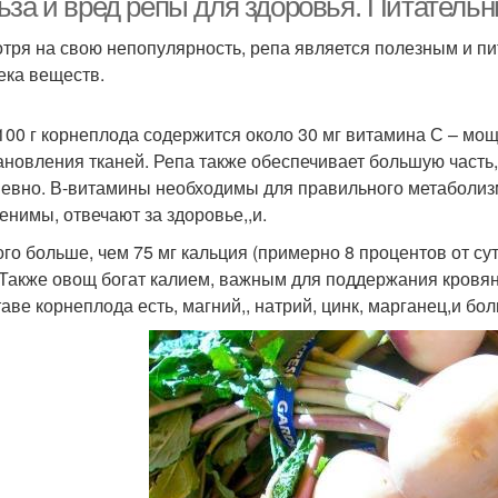
ьза и вред репы для здоровья. Питательн
тря на свою непопулярность, репа является полезным и п
ека веществ.
 100 г корнеплода содержится около 30 мг витамина С – мо
ановления тканей. Репа также обеспечивает большую часть
евно. В-витамины необходимы для правильного метаболизм
енимы, отвечают за здоровье,,и.
го больше, чем 75 мг кальция (примерно 8 процентов от с
 Также овощ богат калием, важным для поддержания кровян
таве корнеплода есть, магний,, натрий, цинк, марганец,и бо