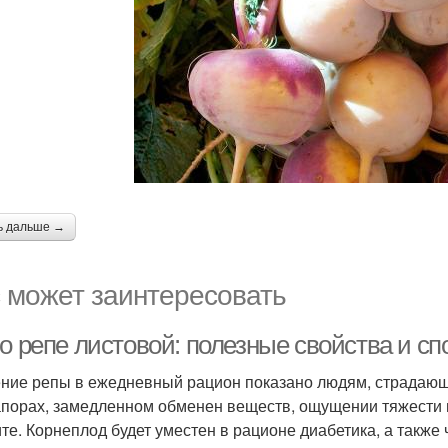
ь дальше →
 может заинтересовать
 о репе листовой: полезные свойства и с
ние репы в ежедневный рацион показано людям, страдаю
апорах, замедленном обменен веществ, ощущении тяжести в
ите. Корнеплод будет уместен в рационе диабетика, а также