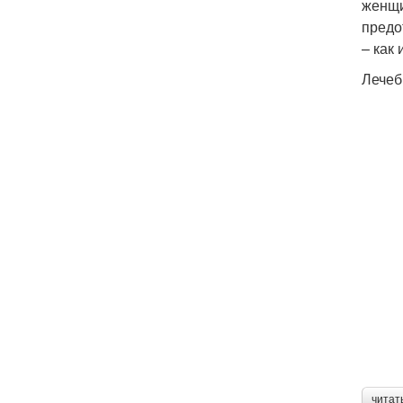
женщи
предо
– как
Лечеб
читат