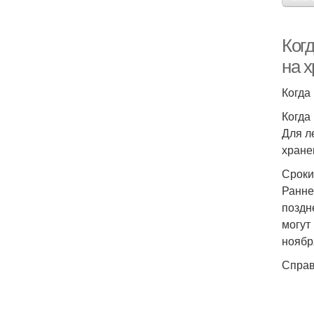
Когд
на х
Когда
Когда
Для л
хране
Сроки
Ранне
поздн
могут
ноябр
Справ