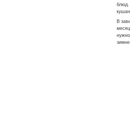
блюд.
кушан
В зав
месяц
нужно
зимне