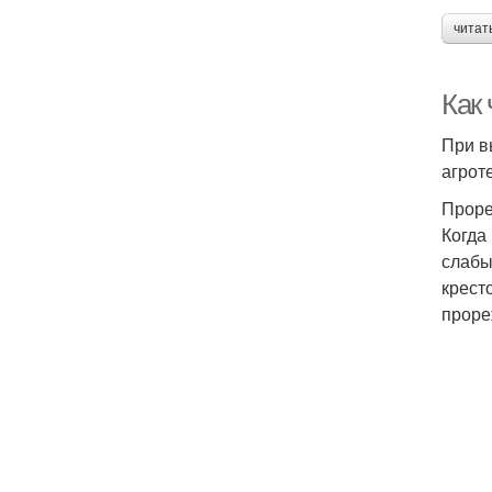
читат
Как 
При в
агрот
Прор
Когда
слабы
крест
проре