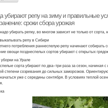
а убирают репу на зиму и правильные ус
ранение: сроки сбора урожая
 надо убирать репку, во многом зависит не только от сорта,
 выкапывать репу в Сибири
етнего потребления раннеспелую репу начинают собирать с
ние овощи позднеспелых сортов убирают с открытых грядок
 уборки на Урале
спелые сорта убирают по два–три раза за сезон, начиная с
ей степени созревания до сильных заморозков. Ориентирую
 начаться уже с середины сентября. В условиях теплой осе
я.
ка