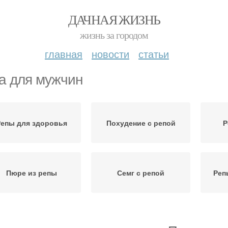
ДАЧНАЯ ЖИЗНЬ
жизнь за городом
главная
новости
статьи
а для мужчин
епы для здоровья
Похудение с репой
Р
Пюре из репы
Семг с репой
Реп