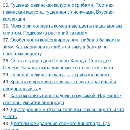
35.
Тушеная пекинская капуста с грибами. Постная
пекинская капуста, тушенная с лисичками. Вкусная
коллекция
36.
Можно ли поливать комнатные цветы нашатырным
спиртом. Подкормка растений сахаром
37.
Особенности консервирования грибов в банках на
зиму. Как мариновать грибы на зиму в банках по
простому рецепту
38.
Сорта огурцов для Северо-Запада. Сорта для
Северо-Запада, выращиваемые в открытом грунте
39.
Тушеная пекинская капуста с грибами рецепт..
40.
Красота и урожай в тени: как создать красивый и
плодородный сад
41.
Как сохранить виноградную лозу зимой. Надежные
способы укрытия винограда
42.
Двусторонние матрасы-топперы: как выбирать и что
учесть
43.
Длительное хранение свежего винограда. Где