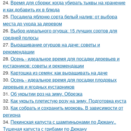
24.
Время для сборки: когда убирать тыквы на хранение
и как добавить их в блюда
25.
Посадила яблоню сорта белый налив: от выбора
места до ухода за деревом
26.
Выбор идеального огурца: 15 лучших сортов для
средней полосы
27.
Выращивание огурцов на даче: советы и
рекомендации
28.
Осень - идеальное время для посадки деревьев и
кустарников: советы и рекомендации
29.
Картошка из семян: как выращивать на даче
30.
Осень - идеальное время для посадки плодовых
деревьев и ягодных кустарников
31.
Об укрытии роз на зиму. Обрезка
32.
Как укрыть плетистую розу на зиму. Подготовка куста
33.
Как собрать и сохранить морковь. В зависимости от
региона
34.
Пекинская капуста с шампиньонами по Дюкану..
Тушеная капуста с грибами по Дюкану