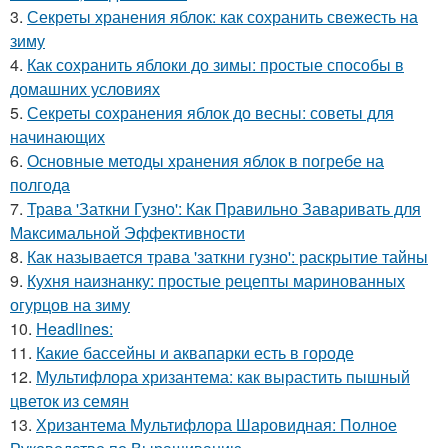
3.
Секреты хранения яблок: как сохранить свежесть на
зиму
4.
Как сохранить яблоки до зимы: простые способы в
домашних условиях
5.
Секреты сохранения яблок до весны: советы для
начинающих
6.
Основные методы хранения яблок в погребе на
полгода
7.
Трава 'Заткни Гузно': Как Правильно Заваривать для
Максимальной Эффективности
8.
Как называется трава 'заткни гузно': раскрытие тайны
9.
Кухня наизнанку: простые рецепты маринованных
огурцов на зиму
10.
Headlines:
11.
Какие бассейны и аквапарки есть в городе
12.
Мультифлора хризантема: как вырастить пышный
цветок из семян
13.
Хризантема Мультифлора Шаровидная: Полное