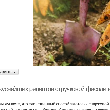
ь дальше →
вкуснейших рецептов стручковой фасоли н
вы думаете, что единственный способ заготовки спаржевой 
ильной камере, вы ошибаетесь. Спаржевую фасоль можно