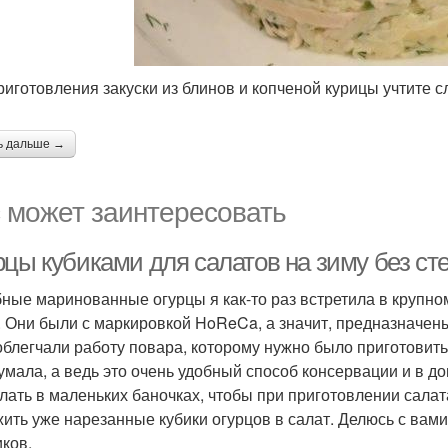
риготовления закуски из блинов и копченой курицы учтите
ь дальше →
 может заинтересовать
рцы кубиками для салатов на зиму без ст
ные маринованные огурцы я как-то раз встретила в крупно
. Они были с маркировкой HoReCa, а значит, предназначены
облегчали работу повара, которому нужно было приготовить
умала, а ведь это очень удобный способ консервации и в до
елать в маленьких баночках, чтобы при приготовлении салат
ить уже нарезанные кубики огурцов в салат. Делюсь с вам
иков.