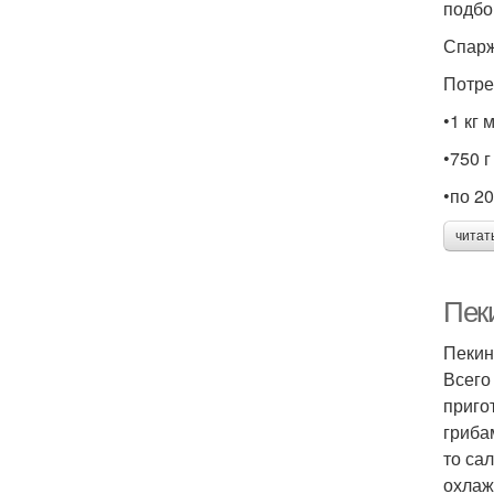
подбо
Спарж
Потре
•1 кг
•750 
•по 20
читат
Пеки
Пекин
Всего
приго
гриба
то са
охлаж