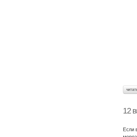
читат
12 
Если 
мороз