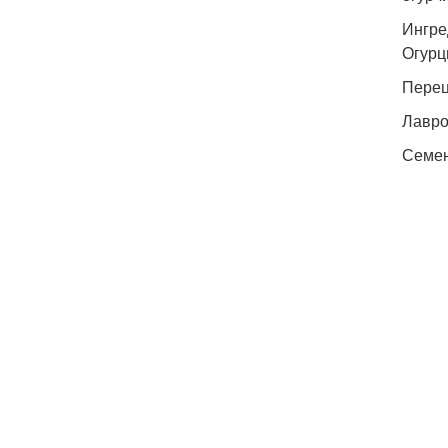
Ингре
Огурцы
Перец 
Лавро
Семена