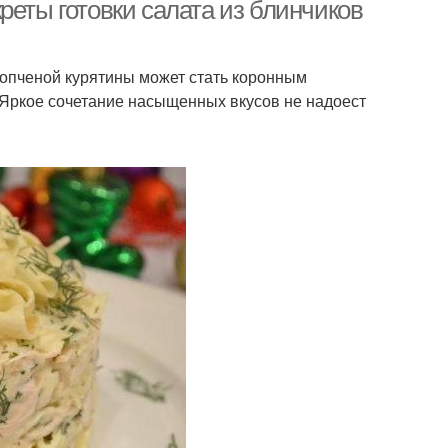
реты готовки салата из блинчиков
копченой курятины может стать коронным
кусный салат
Блинчики с кукурузой
 Яркое сочетание насыщенных вкусов не надоест
Сырный салат