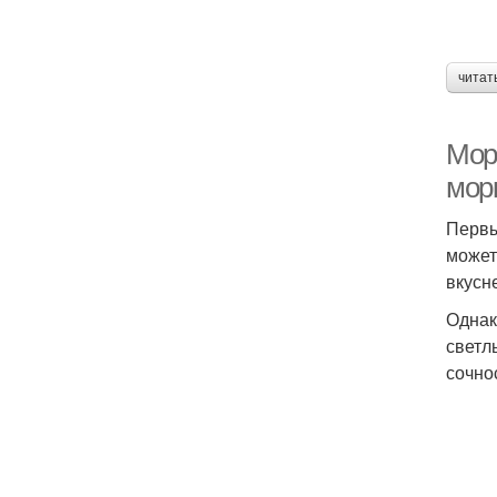
читат
Мор
мор
Первы
может
вкусн
Однак
светл
сочно