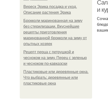
Сал
Вереск Эрика посадка и уход.
и ку
Описание растения Эрика
Сочна
Брокколи маринованная на зиму
блюдо
без стерилизации. Вкуснейшие
вашим
рецепты приготовления
маринованной брокколи на зиму от
Б
опытных хозяек
Рецепт перца с петрушкой и
чесноком на зиму. Перец с зеленью
и чесноком по-кавказски
Пластиковые или деревянные окна.
Что выбрать: деревянные или
пластиковые окна