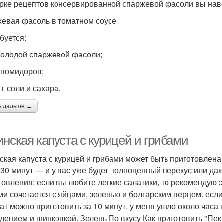
рке рецептов консервированной спаржевой фасоли вы нав
евая фасоль в томатном соусе
буется:
 молодой спаржевой фасоли;
г помидоров;
 г соли и сахара.
ь дальше →
нская капуста с курицей и грибами
ская капуста с курицей и грибами может быть приготовлена 
 30 минут — и у вас уже будет полноценный перекус или даж
товления: если вы любите легкие салатики, то рекомендую э
ми сочетается с яйцами, зеленью и болгарским перцем. есл
лат можно приготовить за 10 минут. у меня ушло около часа
дением и шинковкой. Зелень По вкусу Как приготовить "Пек