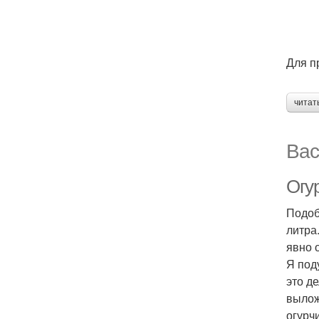
Для п
читат
Вас
Огу
Подоб
литра
явно 
Я под
это д
вылож
огурч