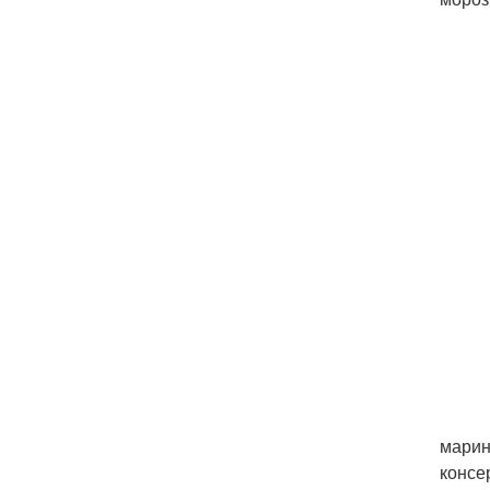
марин
консе