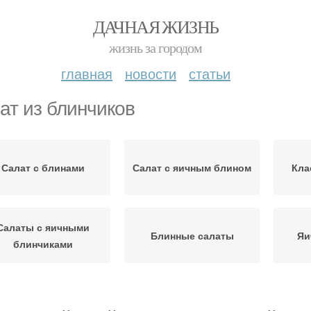
ДАЧНАЯ ЖИЗНЬ
жизнь за городом
главная
новости
статьи
ат из блинчиков
Салат с блинами
Салат с яичным блином
Кла
Салаты с яичными
Блинные салаты
Яи
блинчиками
Салат с яичными
Сытный салат
Б