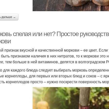
ь дальше →
ковь спелая или нет? Простое руководст
кови
й признак вкусной и качественной моркови – ее цвет. Если
 быть признаком наличия в них нитратов, то к моркови это н
ее, тем больше в ней витаминов, делятся в волгоградском 
о для каждого блюда следует выбирать морковь определенно
ые корнеплоды, для первых или вторых блюд и соков – с я
сть корнеплодов просто – нужно поскрести поверхность морк