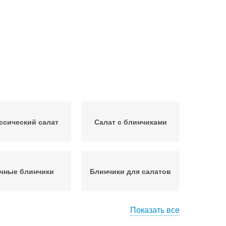
ссический салат
Салат с блинчиками
чные блинчики
Блинчики для салатов
Показать все
линный салат
Салат с ветчиной