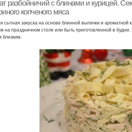
блинчиками
ат разбойничий с блинами и курицей. Сек
риного копченого мяса
я сытная закуска на основе блинной выпечки и ароматной 
Блинчики с копченой
Салат с курицей
В
м на праздничном столе или быть приготовленной в будни.
курицей
 близким.
линчики с копченой
Интересный салат
колбасой