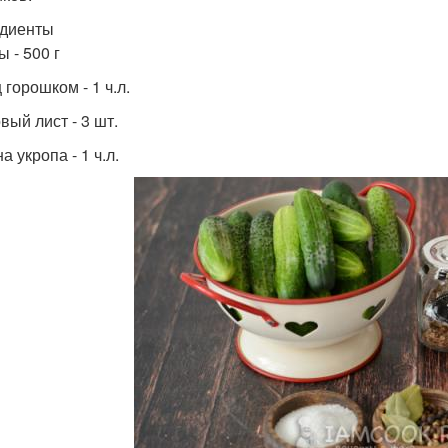
диенты
 - 500 г
горошком - 1 ч.л.
вый лист - 3 шт.
 укропа - 1 ч.л.