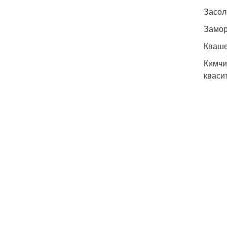
Засол
Замор
Кваше
Кимчи
кваси