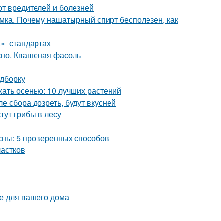
от вредителей и болезней
мка. Почему нашатырный спирт бесполезен, как
х» стандартах
сно. Квашеная фасоль
одборку
жать осенью: 10 лучших растений
е сбора дозреть, будут вкусней
стут грибы в лесу
есны: 5 проверенных способов
частков
е для вашего дома