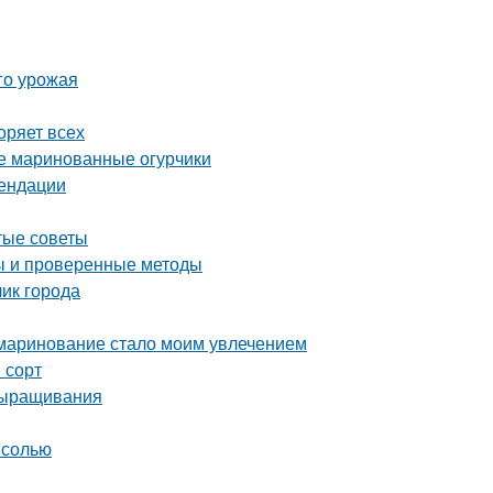
го урожая
оряет всех
ые маринованные огурчики
мендации
тые советы
ты и проверенные методы
ик города
 маринование стало моим увлечением
 сорт
выращивания
 солью