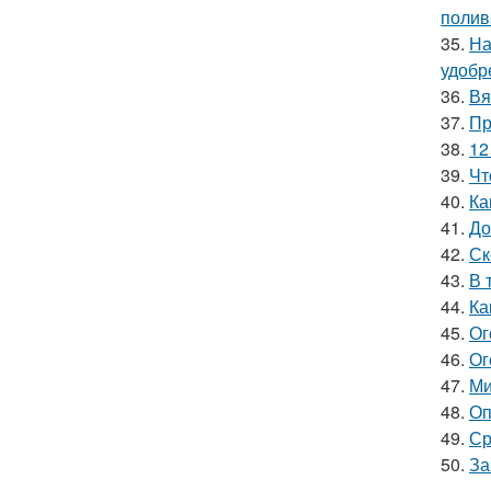
полив
35.
На
удобр
36.
Вя
37.
Пр
38.
12
39.
Чт
40.
Ка
41.
До
42.
Ск
43.
В 
44.
Ка
45.
Ог
46.
Ог
47.
Ми
48.
Оп
49.
Ср
50.
За