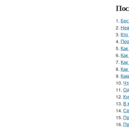
Пос
1.
Бес
2.
Hea
3.
Кто
4.
Про
5.
Как
6.
Как
7.
Как
8.
Как
9.
Как
10.
Чт
11.
Од
12.
Ку
13.
В 
14.
Се
15.
Пр
16.
Пр