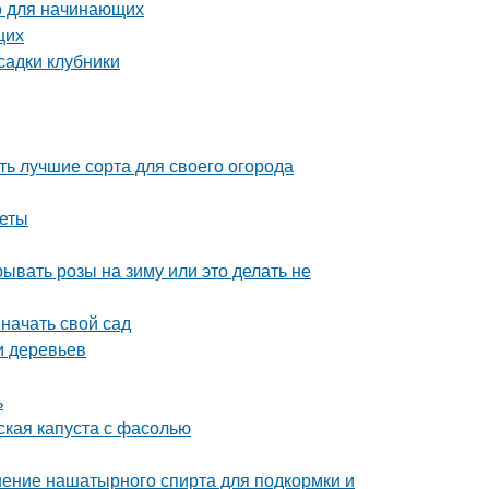
во для начинающих
щих
садки клубники
ь лучшие сорта для своего огорода
веты
ывать розы на зиму или это делать не
 начать свой сад
и деревьев
ь
ская капуста с фасолью
ение нашатырного спирта для подкормки и