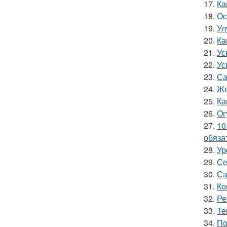
17.
Ка
18.
Ос
19.
Ул
20.
Ка
21.
Ус
22.
Ус
23.
Са
24.
Же
25.
Ка
26.
Ог
27.
10
обяза
28.
Ур
29.
Се
30.
Са
31.
Ко
32.
Ре
33.
Те
34.
По