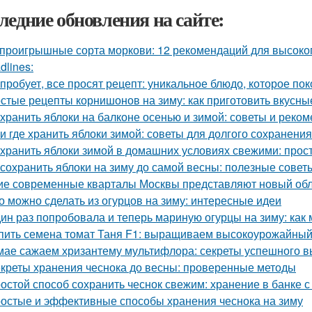
ледние обновления на сайте:
проигрышные сорта моркови: 12 рекомендаций для высоко
dlines:
 пробует, все просят рецепт: уникальное блюдо, которое пок
стые рецепты корнишонов на зиму: как приготовить вкусн
 хранить яблоки на балконе осенью и зимой: советы и реко
 и где хранить яблоки зимой: советы для долгого сохранения
 хранить яблоки зимой в домашних условиях свежими: прос
 сохранить яблоки на зиму до самой весны: полезные сове
ие современные кварталы Москвы представляют новый обл
о можно сделать из огурцов на зиму: интересные идеи
ин раз попробовала и теперь мариную огурцы на зиму: как
пить семена томат Таня F1: выращиваем высокоурожайный
мае сажаем хризантему мультифлора: секреты успешного 
креты хранения чеснока до весны: проверенные методы
остой способ сохранить чеснок свежим: хранение в банке с
остые и эффективные способы хранения чеснока на зиму