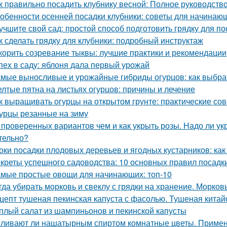
к правильно посадить клубнику весной: Полное руководст
обенности осенней посадки клубники: советы для начинаю
учшите свой сад: простой способ подготовить грядку для по
к сделать грядку для клубники: подробный инструктаж
корить созревание тыквы: лучшие практики и рекомендации
пех в саду: яблоня дала первый урожай
мые выносливые и урожайные гибриды огурцов: как выбрат
лтые пятна на листьях огурцов: причины и лечение
к выращивать огурцы на открытом грунте: практические со
урцы резанные на зиму
 проверенных вариантов чем и как укрыть розы. Надо ли укр
тельно?
оки посадки плодовых деревьев и ягодных кустарников: как
креты успешного садоводства: 10 основных правил посадк
мые простые овощи для начинающих: топ-10
гда убирать морковь и свеклу с грядки на хранение. Морков
цепт тушеная пекинская капуста с фасолью. Тушеная китай
плый салат из шампиньонов и пекинской капусты
ливают ли нашатырным спиртом комнатные цветы. Примен