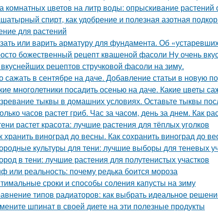
а комнатных цветов на литр воды: опрыскивание растений 
шатырный спирт, как удобрение и полезная азотная подкор
ение для растений
зать или варить арматуру для фундамента. Об «устаревши
осто божественный рецепт квашеной фасоли Ну очень вку
 вкуснейших рецептов стручковой фасоли на зиму.
о сажать в сентябре на даче. Добавление статьи в новую п
кие многолетники посадить осенью на даче. Какие цветы са
зревание тыквы в домашних условиях. Оставьте тыквы посл
олько часов растет гриб. Час за часом, день за днем. Как ра
тени растет красота: лучшие растения для тёплых уголков
к хранить виноград до весны. Как сохранить виноград до в
ородные культуры для тени: лучшие выборы для теневых у
ород в тени: лучшие растения для полутенистых участков
ф или реальность: почему редька боится мороза
тимальные сроки и способы соления капусты на зиму
авнение типов радиаторов: как выбрать идеальное решени
мените шпинат в своей диете на эти полезные продукты