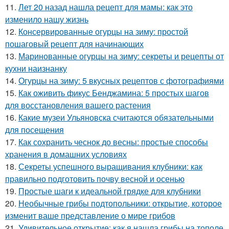
11.
Лет 20 назад нашла рецепт для мамы: как это
изменило нашу жизнь
12.
Консервированные огурцы на зиму: простой
пошаговый рецепт для начинающих
13.
Маринованные огурцы на зиму: секреты и рецепты от
кухни наизнанку
14.
Огурцы на зиму: 5 вкусных рецептов с фотографиями
15.
Как оживить фикус Бенджамина: 5 простых шагов
для восстановления вашего растения
16.
Какие музеи Ульяновска считаются обязательными
для посещения
17.
Как сохранить чеснок до весны: простые способы
хранения в домашних условиях
18.
Секреты успешного выращивания клубники: как
правильно подготовить почву весной и осенью
19.
Простые шаги к идеальной грядке для клубники
20.
Необычные грибы подтопольники: открытие, которое
изменит ваше представление о мире грибов
21.
Удивительное открытие: как я нашла грибы на тополе