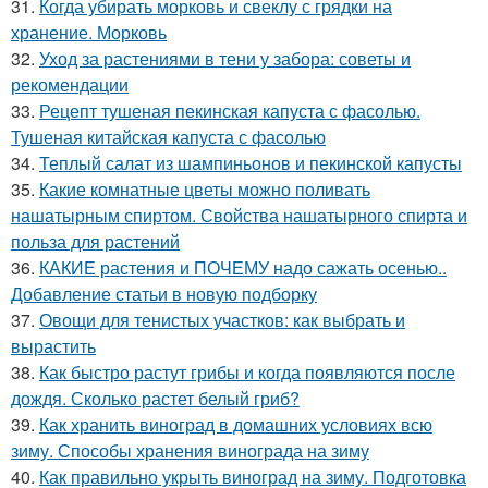
31.
Когда убирать морковь и свеклу с грядки на
хранение. Морковь
32.
Уход за растениями в тени у забора: советы и
рекомендации
33.
Рецепт тушеная пекинская капуста с фасолью.
Тушеная китайская капуста с фасолью
34.
Теплый салат из шампиньонов и пекинской капусты
35.
Какие комнатные цветы можно поливать
нашатырным спиртом. Свойства нашатырного спирта и
польза для растений
36.
КАКИЕ растения и ПОЧЕМУ надо сажать осенью..
Добавление статьи в новую подборку
37.
Овощи для тенистых участков: как выбрать и
вырастить
38.
Как быстро растут грибы и когда появляются после
дождя. Сколько растет белый гриб?
39.
Как хранить виноград в домашних условиях всю
зиму. Способы хранения винограда на зиму
40.
Как правильно укрыть виноград на зиму. Подготовка