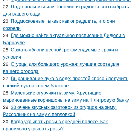
22.
Подтопольники или Тополиная рядовка: что выбрать
для вашего сада
23.
Подмосковные тыквы: как определить, что они
созрели
24.
Где можно найти актуальное расписание Дидюли в
Барнауле
25.
Сажать яблони весной: рекомендуемые сроки и
условия
26.
Огурцы для большого урожая: лучшие сорта для
вашего огорода
27.
Выращивание лука в воде: простой способ получить
свежий лук на своем балконе
28.
Маленькие огурчики на зиму. Хрустящие
маринованные корнишоны на зиму на 1 литровую банку
29.
20 очень вкусных заготовок из огурцов на зиму.
Рассольник на зиму с перловкой
30.
Когда укрывать розы в средней полосе. Как
правильно укрывать розы?