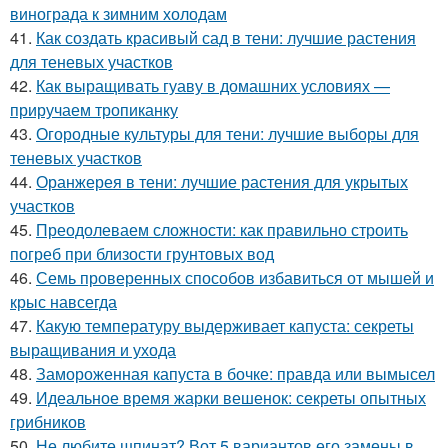
винограда к зимним холодам
41.
Как создать красивый сад в тени: лучшие растения
для теневых участков
42.
Как выращивать гуаву в домашних условиях —
приручаем тропиканку
43.
Огородные культуры для тени: лучшие выборы для
теневых участков
44.
Оранжерея в тени: лучшие растения для укрытых
участков
45.
Преодолеваем сложности: как правильно строить
погреб при близости грунтовых вод
46.
Семь проверенных способов избавиться от мышей и
крыс навсегда
47.
Какую температуру выдерживает капуста: секреты
выращивания и ухода
48.
Замороженная капуста в бочке: правда или вымысел
49.
Идеальное время жарки вешенок: секреты опытных
грибников
50.
Не любите шпинат? Вот 5 вариантов его замены в