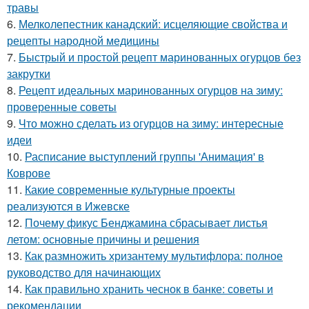
травы
6.
Мелколепестник канадский: исцеляющие свойства и
рецепты народной медицины
7.
Быстрый и простой рецепт маринованных огурцов без
закрутки
8.
Рецепт идеальных маринованных огурцов на зиму:
проверенные советы
9.
Что можно сделать из огурцов на зиму: интересные
идеи
10.
Расписание выступлений группы 'Анимация' в
Коврове
11.
Какие современные культурные проекты
реализуются в Ижевске
12.
Почему фикус Бенджамина сбрасывает листья
летом: основные причины и решения
13.
Как размножить хризантему мультифлора: полное
руководство для начинающих
14.
Как правильно хранить чеснок в банке: советы и
рекомендации