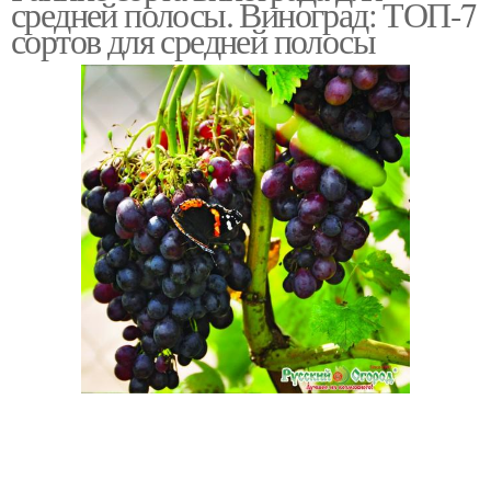
средней полосы. Виноград: ТОП-7
сортов для средней полосы
Сорта для красного
Надежные сорта
Сорта для
Технические сорта
нечерноземья
Неприхотливые сорта
Зимостойкие сорта
Морозостойкие сорта