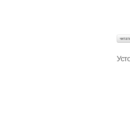
читат
Уст