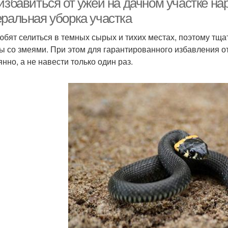
 избавиться от ужей на дачном участке н
еральная уборка участка
юбят селиться в темных сырых и тихих местах, поэтому тща
ы со змеями. При этом для гарантированного избавления от
янно, а не навести только один раз.