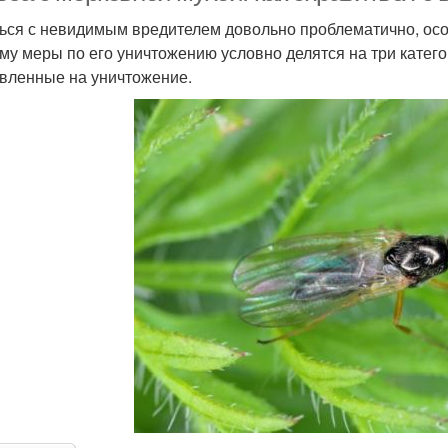
ься с невидимым вредителем довольно проблематично, особ
му меры по его уничтожению условно делятся на три катег
вленные на уничтожение.