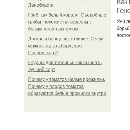
Как
Ленобласти
Ген
Гриб, как белый коралл. Съедобные
Ужи л
грибы, похожие на кораллы с
борьб
белым и желтым телом
посто
Дягиль и борщевик отличие. С чем
можно спутать борщевик
Сосновского?
Огурцы для теплицы: как выбрать
лучший сорт
Почему у томатов белые прожилки.
Почему у плодов томатов
образуются белые прожилки внутри