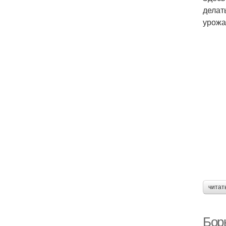
делат
урожа
читат
Бор