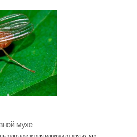
вной мухе
ь этого вредителя моркови от других, что