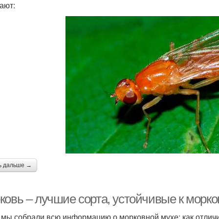
ают:
ь дальше →
ковь – лучшие сорта, устойчивые к морко
 мы собрали всю информацию о морковной мухе: как отличит