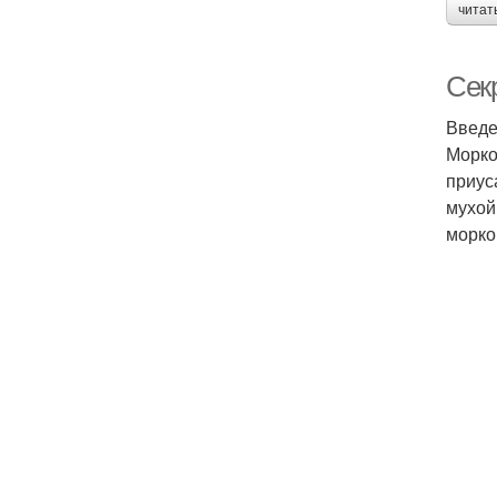
читат
Сек
Введ
Морко
приус
мухой
морко