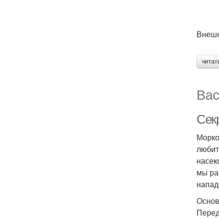
Внешн
читат
Вас
Сек
Морко
любит
насек
мы ра
напад
Основ
Перед