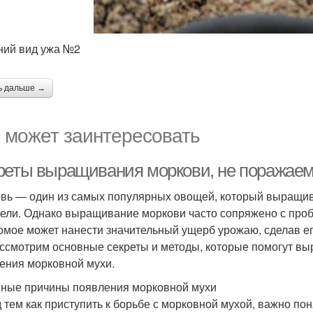
ий вид ужа №2
ь дальше →
 может заинтересовать
реты выращивания моркови, не поражае
вь — один из самых популярных овощей, который выращив
ели. Однако выращивание моркови часто сопряжено с про
омое может нанести значительный ущерб урожаю, сделав ег
ссмотрим основные секреты и методы, которые помогут выр
ения морковной мухи.
ные причины появления морковной мухи
 тем как приступить к борьбе с морковной мухой, важно по