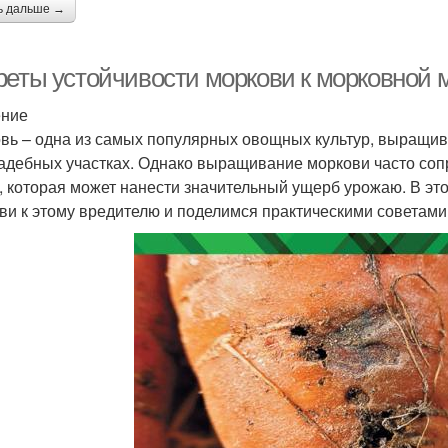
ь дальше →
реты устойчивости моркови к морковной м
ение
вь – одна из самых популярных овощных культур, выращив
адебных участках. Однако выращивание моркови часто со
, которая может нанести значительный ущерб урожаю. В эт
ви к этому вредителю и поделимся практическими советами