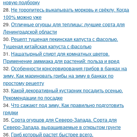
новую подборку
28.
Не торопитесь выкапывать морковь и свёклу. Когда
100% можно уже
29.
Отличные огурцы для теплицы: лучшие сорта для
Ленинградской области
30.
Рецепт тушеная пекинская капуста с фасолью.
Тушеная китайская капуста с фасолью
31.
Нашатырный спирт для комнатных цветов.
Применение аммиака для растений: польза и вред
32.
Особенности консервирования грибов в банках на
зиму. Как мариновать грибы на зиму в банках по
простому рецепту
33.
Какой декоративный кустарник посадить осенью.
Рекомендации по посадке
34.
Что сажают под зиму. Как правильно подготовить
грядки
35.
Сорта огурцов для Северо-Запада. Сорта для
Северо-Запада, выращиваемые в открытом грунте
36.
Гриб который растет быстрее всего.