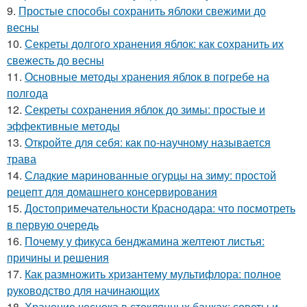
9.
Простые способы сохранить яблоки свежими до
весны
10.
Секреты долгого хранения яблок: как сохранить их
свежесть до весны
11.
Основные методы хранения яблок в погребе на
полгода
12.
Секреты сохранения яблок до зимы: простые и
эффективные методы
13.
Откройте для себя: как по-научному называется
трава
14.
Сладкие маринованные огурцы на зиму: простой
рецепт для домашнего консервирования
15.
Достопримечательности Краснодара: что посмотреть
в первую очередь
16.
Почему у фикуса бенджамина желтеют листья:
причины и решения
17.
Как размножить хризантему мультифлора: полное
руководство для начинающих
18.
Хранение чеснока в стеклянных банках: советы и