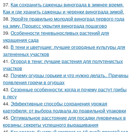
37.
Как сохранить саженцы винограда в зимнее время.
Как и где хранить саженцы и черенки винограда зимой.
38.
Укройте правильно молодой виноград первого года
на зиму. Процесс укрытия винограда пошагово
39.
Особенности теневыносливых растений для
украшения сада
40.
В тени и цветущие: лучшие огородные культуры для
затененных участков
41.
Огород в тени: лучшие растения для полутенистых
участков
42.
Почему огурцы горькие и что нужно делать.. Причины
появления горечи в огурцах
43.
Сезонные особенности: когда и почему растут грибы
в лесу
44.
Эффективные способы сохранения урожая
картофеля: от выбора подвала до правильной упаковки
45.
Оптимальное расстояние для посадки луковичных в
корзины: секреты успешного выращивания
46.
Как создать быстрый компост за 18 дней: простой гид