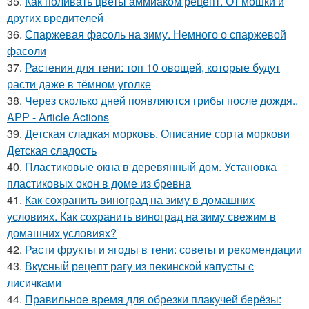
35.
Как поливать цветы аммиаком рецепт. От мошки и
других вредителей
36.
Спаржевая фасоль на зиму. Немного о спаржевой
фасоли
37.
Растения для тени: топ 10 овощей, которые будут
расти даже в тёмном уголке
38.
Через сколько дней появляются грибы после дождя..
APP - Article Actions
39.
Детская сладкая морковь. Описание сорта моркови
Детская сладость
40.
Пластиковые окна в деревянный дом. Установка
пластиковых окон в доме из бревна
41.
Как сохранить виноград на зиму в домашних
условиях. Как сохранить виноград на зиму свежим в
домашних условиях?
42.
Расти фрукты и ягоды в тени: советы и рекомендации
43.
Вкусный рецепт рагу из пекинской капусты с
лисичками
44.
Правильное время для обрезки плакучей берёзы: