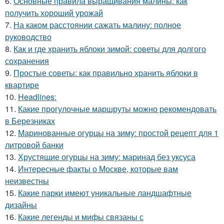
6.
Основные правила выращивания малины: как
получить хороший урожай
7.
На каком расстоянии сажать малину: полное
руководство
8.
Как и где хранить яблоки зимой: советы для долгого
сохранения
9.
Простые советы: как правильно хранить яблоки в
квартире
10.
Headlines:
11.
Какие прогулочные маршруты можно рекомендовать
в Березниках
12.
Маринованные огурцы на зиму: простой рецепт для 1
литровой банки
13.
Хрустящие огурцы на зиму: маринад без уксуса
14.
Интересные факты о Москве, которые вам
неизвестны
15.
Какие парки имеют уникальные ландшафтные
дизайны
16.
Какие легенды и мифы связаны с