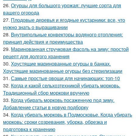
26.
Огурцы для большого урожая: лучшие сорта для
вашего огорода
27.
Плодовые деревья и ягодные кустарники: все, что
нужно знать о выращивании
28.
Внутрипольные конвекторы водяного отопления:
принцип действия и преимущества
29.
Маринованная стручковая фасоль на зиму: простой
рецепт для долгого хранения
30.
Хрустящие маринованные огурцы в банках.
Хрустящие маринованные огурцы без стерилизации
31.
Самые простые овощи для начинающих: топ-10
32.
Когда и какой сельхозтехникой убирать морковь.
Традиционный сбор моркови вручную
33.
Когда убирать морковь посаженную под зиму.
Добавление статьи в новую подборку
34.
Когда убирать морковь в Подмосковье. Когда убирать
морковь: сроки созревания, уборка, обрезка и
подготовка к хранению