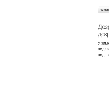
читат
Доз
дозр
У зим
подва
подва