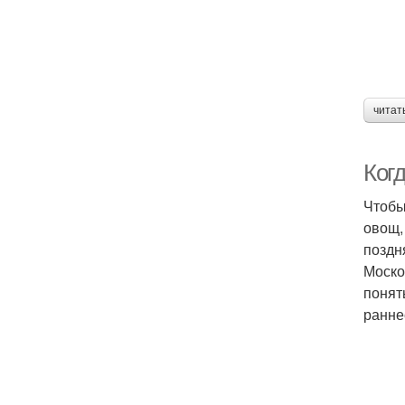
читат
Ког
Чтобы
овощ,
поздн
Моско
понят
ранне