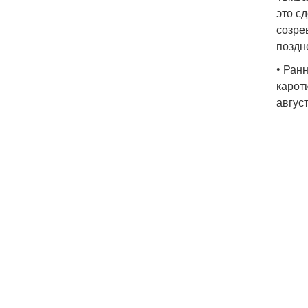
это с
созре
поздн
• Ран
карот
авгус