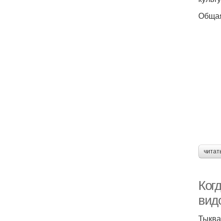
Общая
читат
Когд
вид
Тыква