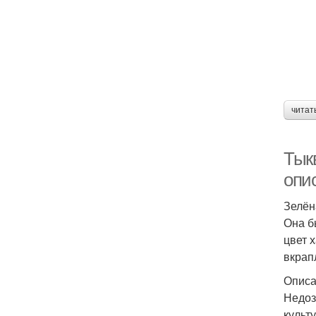
читат
Тык
опи
Зелён
Она б
цвет 
вкрап
Описа
Недоз
культ