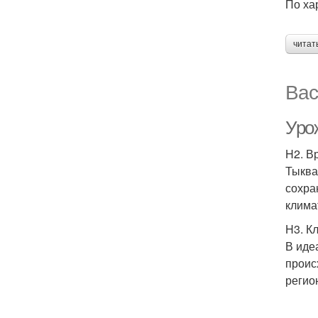
По ха
читат
Вас
Урож
H2. В
Тыква
сохра
клима
H3. К
В иде
проис
регио