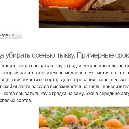
ь дальше →
да убирать осенью тыкву. Примерные сро
 понять, когда срывать тыкву с грядки, можно воспользова
 который растет относительно медленно. Несмотря на это, 
яя (в зависимости от сорта). Для созревания скороспелых с
вской области рассада высаживается на гряды приблизител
ь, когда срывать тыкву с грядки на зиму. Уже в середине а
спелых сортов.