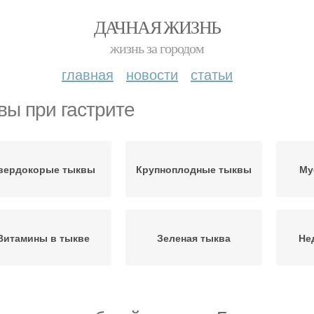
ДАЧНАЯ ЖИЗНЬ
жизнь за городом
главная
новости
статьи
вы при гастрите
вердокорые тыквы
Крупноплодные тыквы
Му
Витамины в тыкве
Зеленая тыква
Не