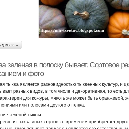
ь дальше →
ва зеленая в полоску бывает. Сортовое р
санием и фото
ая тыква является разновидностью тыквенных культур, и цв
ывает разных видов, в том числе и декоративная, то есть д
характерен для кожуры, мякоть же может быть оранжевой, жё
лениями или полосами другого оттенка.
ние зелёной тыквы
ревшая тыква иных сортов со временем приобретает другой
уры не изменяет цвет, так как он является его естественным.