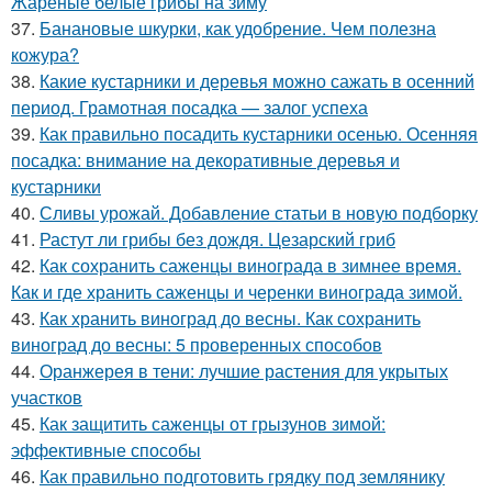
Жареные белые грибы на зиму
37.
Банановые шкурки, как удобрение. Чем полезна
кожура?
38.
Какие кустарники и деревья можно сажать в осенний
период. Грамотная посадка — залог успеха
39.
Как правильно посадить кустарники осенью. Осенняя
посадка: внимание на декоративные деревья и
кустарники
40.
Сливы урожай. Добавление статьи в новую подборку
41.
Растут ли грибы без дождя. Цезарский гриб
42.
Как сохранить саженцы винограда в зимнее время.
Как и где хранить саженцы и черенки винограда зимой.
43.
Как хранить виноград до весны. Как сохранить
виноград до весны: 5 проверенных способов
44.
Оранжерея в тени: лучшие растения для укрытых
участков
45.
Как защитить саженцы от грызунов зимой:
эффективные способы
46.
Как правильно подготовить грядку под землянику