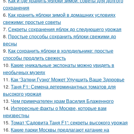
5.
Как и где хранить яблоки зимой: советы для долгого
сохранения
6.
Как хранить яблоки зимой в домашних условиях
свежими: простые советы
7.
Секреты сохранения яблок до следующего урожая
8.
Простые способы сохранить яблоки свежими до
весны
9.
Как сохранить яблоки в холодильнике: простые
способы продлить свежесть
10.
Какие уникальные экспонаты можно увидеть в
необычных музеях
11.
Как 'Заткни Гузно' Может Улучшить Ваше Здоровье
12.
Таня F1: Семена детерминантных томатов для
высокого урожая
13.
Чем примечателен храм Василия Блаженного
14.
Интересные факты о Москве, которые вам
неизвестны
15.
Томат 'Садовита Таня F1': секреты высокого урожая
16.
Какие парки Москвы предлагают катание на