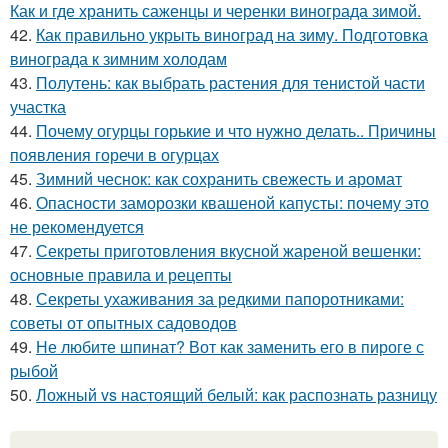
Как и где хранить саженцы и черенки винограда зимой.
42.
Как правильно укрыть виноград на зиму. Подготовка
винограда к зимним холодам
43.
Полутень: как выбрать растения для тенистой части
участка
44.
Почему огурцы горькие и что нужно делать.. Причины
появления горечи в огурцах
45.
Зимний чеснок: как сохранить свежесть и аромат
46.
Опасности заморозки квашеной капусты: почему это
не рекомендуется
47.
Секреты приготовления вкусной жареной вешенки:
основные правила и рецепты
48.
Секреты ухаживания за редкими папоротниками:
советы от опытных садоводов
49.
Не любите шпинат? Вот как заменить его в пироге с
рыбой
50.
Ложный vs настоящий белый: как распознать разницу