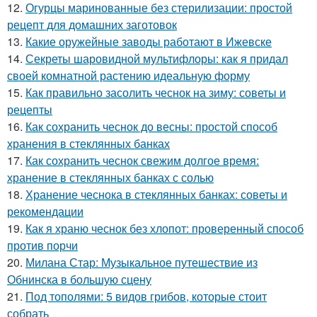
12.
Огурцы маринованные без стерилизации: простой
рецепт для домашних заготовок
13.
Какие оружейные заводы работают в Ижевске
14.
Секреты шаровидной мультифлоры: как я придал
своей комнатной растению идеальную форму
15.
Как правильно засолить чеснок на зиму: советы и
рецепты
16.
Как сохранить чеснок до весны: простой способ
хранения в стеклянных банках
17.
Как сохранить чеснок свежим долгое время:
хранение в стеклянных банках с солью
18.
Хранение чеснока в стеклянных банках: советы и
рекомендации
19.
Как я храню чеснок без хлопот: проверенный способ
против порчи
20.
Милана Стар: Музыкальное путешествие из
Обнинска в большую сцену
21.
Под тополями: 5 видов грибов, которые стоит
собрать