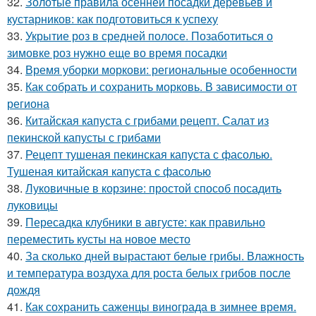
32.
Золотые правила осенней посадки деревьев и
кустарников: как подготовиться к успеху
33.
Укрытие роз в средней полосе. Позаботиться о
зимовке роз нужно еще во время посадки
34.
Время уборки моркови: региональные особенности
35.
Как собрать и сохранить морковь. В зависимости от
региона
36.
Китайская капуста с грибами рецепт. Салат из
пекинской капусты с грибами
37.
Рецепт тушеная пекинская капуста с фасолью.
Тушеная китайская капуста с фасолью
38.
Луковичные в корзине: простой способ посадить
луковицы
39.
Пересадка клубники в августе: как правильно
переместить кусты на новое место
40.
За сколько дней вырастают белые грибы. Влажность
и температура воздуха для роста белых грибов после
дождя
41.
Как сохранить саженцы винограда в зимнее время.