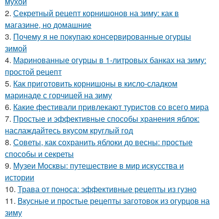
мухой
2.
Секретный рецепт корнишонов на зиму: как в
магазине, но домашние
3.
Почему я не покупаю консервированные огурцы
зимой
4.
Маринованные огурцы в 1-литровых банках на зиму:
простой рецепт
5.
Как приготовить корнишоны в кисло-сладком
маринаде с горчицей на зиму
6.
Какие фестивали привлекают туристов со всего мира
7.
Простые и эффективные способы хранения яблок:
наслаждайтесь вкусом круглый год
8.
Советы, как сохранить яблоки до весны: простые
способы и секреты
9.
Музеи Москвы: путешествие в мир искусства и
истории
10.
Трава от поноса: эффективные рецепты из гузно
11.
Вкусные и простые рецепты заготовок из огурцов на
зиму