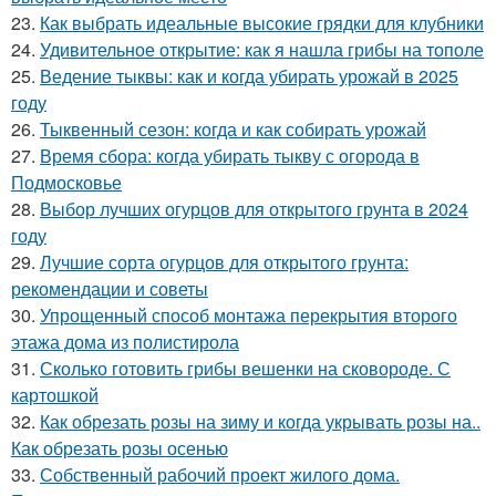
23.
Как выбрать идеальные высокие грядки для клубники
24.
Удивительное открытие: как я нашла грибы на тополе
25.
Ведение тыквы: как и когда убирать урожай в 2025
году
26.
Тыквенный сезон: когда и как собирать урожай
27.
Время сбора: когда убирать тыкву с огорода в
Подмосковье
28.
Выбор лучших огурцов для открытого грунта в 2024
году
29.
Лучшие сорта огурцов для открытого грунта:
рекомендации и советы
30.
Упрощенный способ монтажа перекрытия второго
этажа дома из полистирола
31.
Сколько готовить грибы вешенки на сковороде. С
картошкой
32.
Как обрезать розы на зиму и когда укрывать розы на..
Как обрезать розы осенью
33.
Собственный рабочий проект жилого дома.