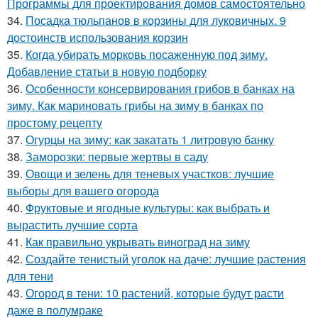
Программы для проектирования домов самостоятельно
34.
Посадка тюльпанов в корзины для луковичных. 9
достоинств использования корзин
35.
Когда убирать морковь посаженную под зиму.
Добавление статьи в новую подборку
36.
Особенности консервирования грибов в банках на
зиму. Как мариновать грибы на зиму в банках по
простому рецепту
37.
Огурцы на зиму: как закатать 1 литровую банку
38.
Заморозки: первые жертвы в саду
39.
Овощи и зелень для теневых участков: лучшие
выборы для вашего огорода
40.
Фруктовые и ягодные культуры: как выбрать и
вырастить лучшие сорта
41.
Как правильно укрывать виноград на зиму
42.
Создайте тенистый уголок на даче: лучшие растения
для тени
43.
Огород в тени: 10 растений, которые будут расти
даже в полумраке