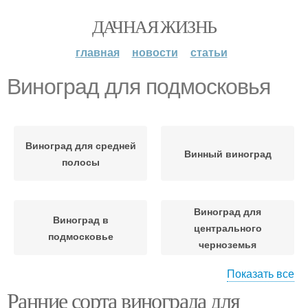
ДАЧНАЯ ЖИЗНЬ
главная
новости
статьи
Виноград для подмосковья
Виноград для средней
Винный виноград
полосы
Виноград для
Виноград в
центрального
подмосковье
черноземья
Показать все
Ранние сорта винограда для
Виноград для белого