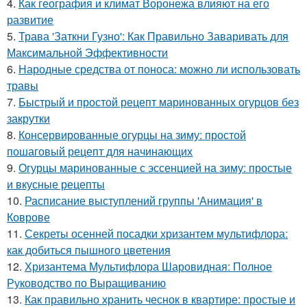
4.
Как география и климат Воронежа влияют на его
развитие
5.
Трава 'Заткни Гузно': Как Правильно Заваривать для
Максимальной Эффективности
6.
Народные средства от поноса: можно ли использовать
травы
7.
Быстрый и простой рецепт маринованных огурцов без
закрутки
8.
Консервированные огурцы на зиму: простой
пошаговый рецепт для начинающих
9.
Огурцы маринованные с эссенцией на зиму: простые
и вкусные рецепты
10.
Расписание выступлений группы 'Анимация' в
Коврове
11.
Секреты осенней посадки хризантем мультифлора:
как добиться пышного цветения
12.
Хризантема Мультифлора Шаровидная: Полное
Руководство по Выращиванию
13.
Как правильно хранить чеснок в квартире: простые и