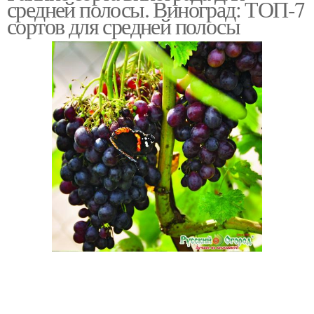
средней полосы. Виноград: ТОП-7
вина
сортов для средней полосы