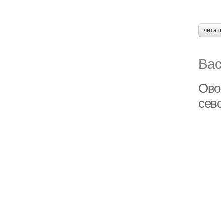
читат
Вас
Ово
сев