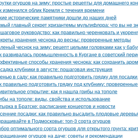
рутки огурцов на зиму: простые рецепты для домашнего к
к изменился облик Кремля с течения времени
кие исторические памятники дошли до наших дней
мый главный секрет хризантемы мультифлора: что вы не зн
шаговое руководство: как правильно черенковать и укорен
креты хранения чеснока до весны: проверенные методы
леный чеснок на зиму: рецепт целыми головками как у баб
к развивалась промышленность в Кургане в советский пери
фективные способы хранения чеснока: как сохранить аром
садка клубники в августе: пошаговая инструкция
енью в саду: как правильно подготовить грядку для посадки
к правильно подготовить грядку под клубнику: проверенные
ивительное открытие: как я нашла грибы на тополе
ибы на тополе: виды, свойства и использование
тырка в Братске: расписание концертов и новости
сенние посадки: как правильно высадить плодовые деревь
ращивайте в Подмосковье: топ-3 сорта огурцов
бор оптимального сорта огурцов для открытого грунта: кр
ращивание огурцов на даче: советы и рекомендации