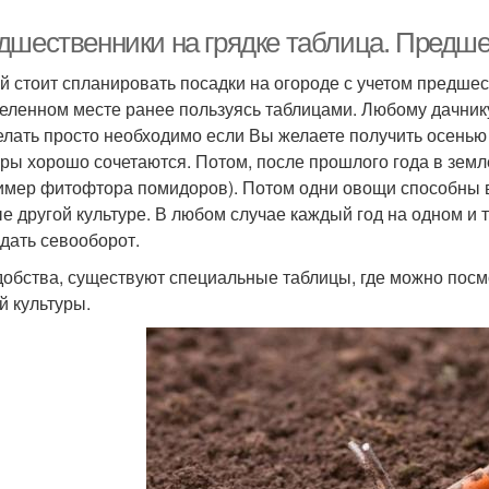
дшественники на грядке таблица. Предше
й стоит спланировать посадки на огороде с учетом предше
еленном месте ранее пользуясь таблицами. Любому дачнику ст
елать просто необходимо если Вы желаете получить осень
уры хорошо сочетаются. Потом, после прошлого года в земл
имер фитофтора помидоров). Потом одни овощи способны в
е другой культуре. В любом случае каждый год на одном и 
дать севооборот.
добства, существуют специальные таблицы, где можно посм
й культуры.