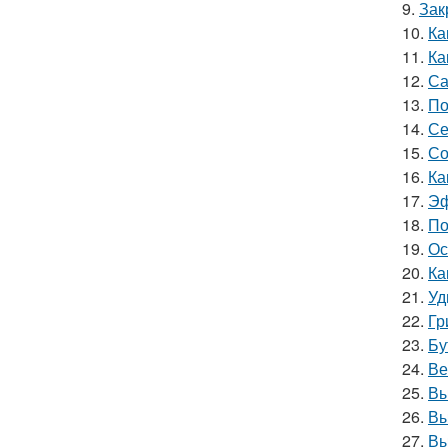
9.
Зак
10.
Ка
11.
Ка
12.
Са
13.
По
14.
Се
15.
Со
16.
Ка
17.
Эф
18.
По
19.
Ос
20.
Ка
21.
Уд
22.
Гр
23.
Бу
24.
Ве
25.
Вы
26.
Вы
27.
Вы