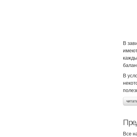
В зав
имеют
кажды
балан
В усл
некот
полез
читат
Пре
Все н