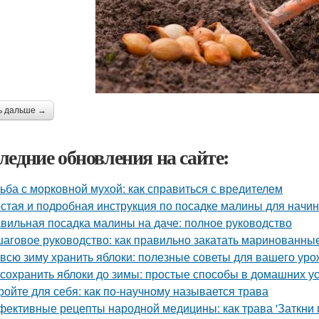
ь дальше →
ледние обновления на сайте:
ьба с морковной мухой: как справиться с вредителем
стая и подробная инструкция по посадке малины для нач
вильная посадка малины на даче: полное руководство
аговое руководство: как правильно закатать маринованные
 всю зиму хранить яблоки: полезные советы для вашего ур
 сохранить яблоки до зимы: простые способы в домашних у
ройте для себя: как по-научному называется трава
ективные рецепты народной медицины: как трава 'Заткни г