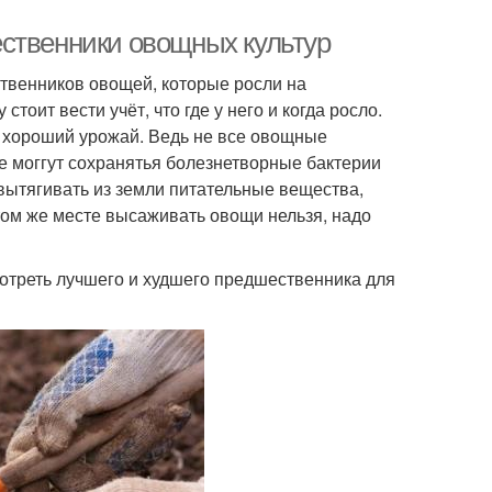
ственники овощных культур
ственников овощей, которые росли на
оит вести учёт, что где у него и когда росло.
ю хороший урожай. Ведь не все овощные
е моггут сохранятья болезнетворные бактерии
ытягивать из земли питательные вещества,
том же месте высаживать овощи нельзя, надо
отреть лучшего и худшего предшественника для