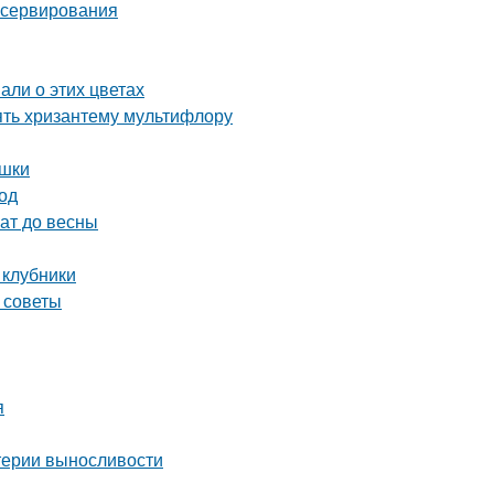
онсервирования
али о этих цветах
ять хризантему мультифлору
ушки
од
ат до весны
 клубники
 советы
я
итерии выносливости