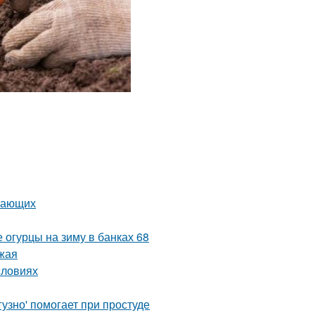
инающих
 огурцы на зиму в банках 68
ожая
словиях
узно' помогает при простуде