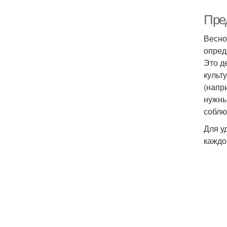
Пре
Весно
опред
Это д
культ
(напр
нужны
соблю
Для у
каждо