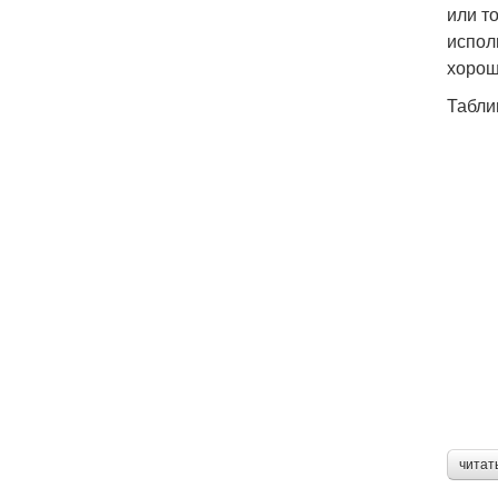
или т
испол
хорош
Табли
читат