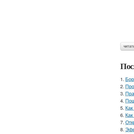
читат
Пос
1.
Бор
2.
Про
3.
Пра
4.
Пош
5.
Как
6.
Как
7.
Отк
8.
Эфф