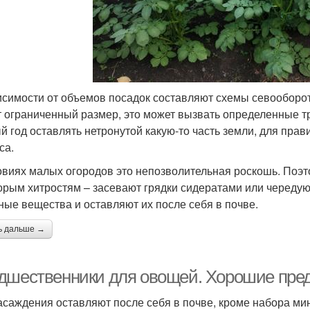
исимости от объемов посадок составляют схемы севооборота 
 ограниченный размер, это может вызвать определенные т
й год оставлять нетронутой какую-то часть земли, для пра
са.
овиях малых огородов это непозволительная роскошь. Поэт
орым хитростям – засевают грядки сидератами или чередую
ные вещества и оставляют их после себя в почве.
ь дальше →
дшественники для овощей. Хорошие пре
асаждения оставляют после себя в почве, кроме набора ми