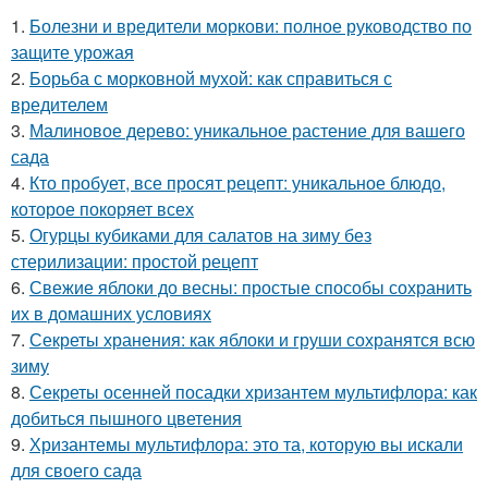
1.
Болезни и вредители моркови: полное руководство по
защите урожая
2.
Борьба с морковной мухой: как справиться с
вредителем
3.
Малиновое дерево: уникальное растение для вашего
сада
4.
Кто пробует, все просят рецепт: уникальное блюдо,
которое покоряет всех
5.
Огурцы кубиками для салатов на зиму без
стерилизации: простой рецепт
6.
Свежие яблоки до весны: простые способы сохранить
их в домашних условиях
7.
Секреты хранения: как яблоки и груши сохранятся всю
зиму
8.
Секреты осенней посадки хризантем мультифлора: как
добиться пышного цветения
9.
Хризантемы мультифлора: это та, которую вы искали
для своего сада