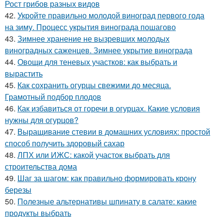
Рост грибов разных видов
42.
Укройте правильно молодой виноград первого года
на зиму. Процесс укрытия винограда пошагово
43.
Зимнее хранение не вызревших молодых
виноградных саженцев. Зимнее укрытие винограда
44.
Овощи для теневых участков: как выбрать и
вырастить
45.
Как сохранить огурцы свежими до месяца.
Грамотный подбор плодов
46.
Как избавиться от горечи в огурцах. Какие условия
нужны для огурцов?
47.
Выращивание стевии в домашних условиях: простой
способ получить здоровый сахар
48.
ЛПХ или ИЖС: какой участок выбрать для
строительства дома
49.
Шаг за шагом: как правильно формировать крону
березы
50.
Полезные альтернативы шпинату в салате: какие
продукты выбрать