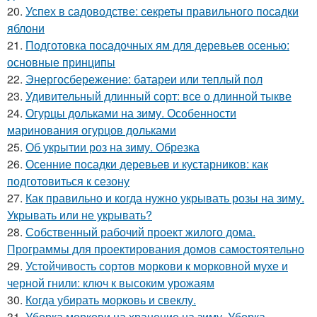
20.
Успех в садоводстве: секреты правильного посадки
яблони
21.
Подготовка посадочных ям для деревьев осенью:
основные принципы
22.
Энергосбережение: батареи или теплый пол
23.
Удивительный длинный сорт: все о длинной тыкве
24.
Огурцы дольками на зиму. Особенности
маринования огурцов дольками
25.
Об укрытии роз на зиму. Обрезка
26.
Осенние посадки деревьев и кустарников: как
подготовиться к сезону
27.
Как правильно и когда нужно укрывать розы на зиму.
Укрывать или не укрывать?
28.
Собственный рабочий проект жилого дома.
Программы для проектирования домов самостоятельно
29.
Устойчивость сортов моркови к морковной мухе и
черной гнили: ключ к высоким урожаям
30.
Когда убирать морковь и свеклу.
31.
Уборка моркови на хранение на зиму. Уборка