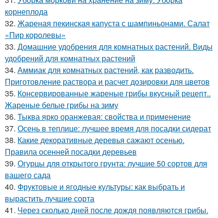
корнеплода
32.
Жареная пекинская капуста с шампиньонами. Салат
«Пир королевы»
33.
Домашние удобрения для комнатных растений. Виды
удобрений для комнатных растений
34.
Аммиак для комнатных растений, как разводить.
Приготовление раствора и расчет дозировки для цветов
35.
Консервированные жареные грибы вкусный рецепт..
Жареные белые грибы на зиму
36.
Тыква ярко оранжевая: свойства и применение
37.
Осень в теплице: лучшее время для посадки сидерат
38.
Какие декоративные деревья сажают осенью.
Правила осенней посадки деревьев
39.
Огурцы для открытого грунта: лучшие 50 сортов для
вашего сада
40.
Фруктовые и ягодные культуры: как выбрать и
вырастить лучшие сорта
41.
Через сколько дней после дождя появляются грибы.