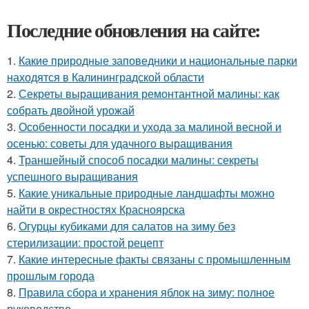
Последние обновления на сайте:
1.
Какие природные заповедники и национальные парки
находятся в Калининградской области
2.
Секреты выращивания ремонтантной малины: как
собрать двойной урожай
3.
Особенности посадки и ухода за малиной весной и
осенью: советы для удачного выращивания
4.
Траншейный способ посадки малины: секреты
успешного выращивания
5.
Какие уникальные природные ландшафты можно
найти в окрестностях Красноярска
6.
Огурцы кубиками для салатов на зиму без
стерилизации: простой рецепт
7.
Какие интересные факты связаны с промышленным
прошлым города
8.
Правила сбора и хранения яблок на зиму: полное
руководство