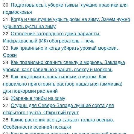
30.
Подготовьтесь к уборке тыквы: лучшие практики для
подмосковья
31.
Когда и чем лучше укрыть розы на зиму. Зачем нужно
укрывать кусты на зиму
32.
Отопление загородного дома варианты.
Инфракрасный (ИК) обогреватель + печь
33.
Как правильно и когда убирать урожай моркови.
Сроки
34.
Как правильно хранить свеклу и морковь. Закладка
урожая: как правильно хранить свеклу и морковь
35.
Как подкормить нашатырным спиртом. Как
правильно приготовить раствор нашатыря (аммиака)
для подкормки растений
36.
Жареные грибы на зиму
37.
Огурцы для Северо-Запада лучшие сорта для
открытого грунта. Открытый грунт
38.
Какие растения всегда сажают только осенью.
Особенности осенней посадки
39.
Какие кустарники посадить на даче поздней осенью.