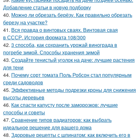
Добавление статьи в новую подборку
40.
Можно ли обрезать берёзу. Как правильно обрезать
березу на участке?
41.
Вся правда о винтовых сваях. Винтовая свая
в СССР. История формата 108/300
42.
3 способа, как сохранить урожай винограда в
погребе зимой. Способы хранения зимой
43.
Создайте тенистый уголок на даче: лучшие растения
для тени
44.
Почему сорт томата Поль Робсон стал популярным
среди садоводов
45.
Эффективные методы подрезки кроны для снижения
высоты деревьев
46.
Как спасти капусту после заморозков: лучшие
способы и советы
47.
Сравнение типов радиаторов: как выбрать
идеальное решение для вашего дома
48.
Здоровые рецепты с шпинатом: как включить его в