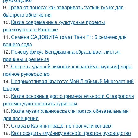
9.
Трава от поноса: как заваривать 'заткни гузно' для
быстрого облегчения
10.
Какие современные культурные проекты
реализуются в Ижевске
11.
Семена САДОВИТА томат Таня F1: 5 семечек для
вашего сада
12.
Почему фикус Бенджамина сбрасывает листья:
причины и решения
13.
Секреты удачной зимовки хризантемы мультифлора:
полное руководство
14.
Неприхотливая Красота: Мой Любимый Многолетний
Цветок
15.
Какие основные достопримечательности Ставрополя
рекомендуют посетить туристам
16.
Какие музеи Ульяновска считаются обязательными
для посещения
17.
Слава в Калининграде: не пропусти концерт
18.
Как посадить клубнику весной: простое руководство