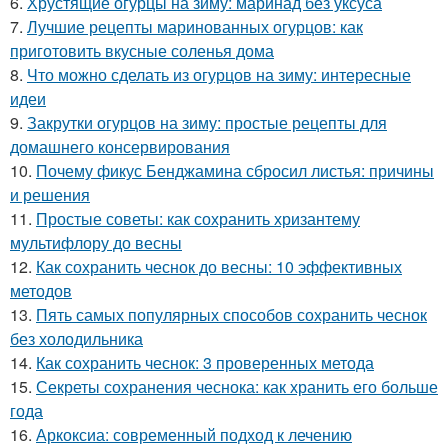
6.
Хрустящие огурцы на зиму: маринад без уксуса
7.
Лучшие рецепты маринованных огурцов: как
приготовить вкусные соленья дома
8.
Что можно сделать из огурцов на зиму: интересные
идеи
9.
Закрутки огурцов на зиму: простые рецепты для
домашнего консервирования
10.
Почему фикус Бенджамина сбросил листья: причины
и решения
11.
Простые советы: как сохранить хризантему
мультифлору до весны
12.
Как сохранить чеснок до весны: 10 эффективных
методов
13.
Пять самых популярных способов сохранить чеснок
без холодильника
14.
Как сохранить чеснок: 3 проверенных метода
15.
Секреты сохранения чеснока: как хранить его больше
года
16.
Аркоксиа: современный подход к лечению