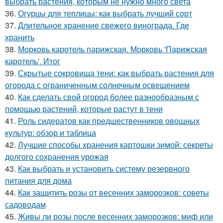
выбрать растения, которым не нужно много света
36.
Огурцы для теплицы: как выбрать лучший сорт
37.
Длительное хранение свежего винограда. Где
хранить
38.
Морковь каротель парижская. Морковь 'Парижская
каротель'. Итог
39.
Скрытые сокровища тени: как выбрать растения для
огорода с ограниченным солнечным освещением
40.
Как сделать свой огород более разнообразным с
помощью растений, которые растут в тени
41.
Роль сидератов как предшественников овощных
культур: обзор и таблица
42.
Лучшие способы хранения картошки зимой: секреты
долгого сохранения урожая
43.
Как выбрать и установить систему резервного
питания для дома
44.
Как защитить розы от весенних заморозков: советы
садоводам
45.
Живы ли розы после весенних заморозков: миф или