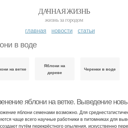
ДАЧНАЯ ЖИЗНЬ
жизнь за городом
главная
новости
статьи
они в воде
Яблони на
они на ветке
Черенки в воде
дереве
ренение яблони на ветке. Выведение новы
ожение яблони семенами возможно. Для среднестатистичес
уются чаще всего научные работники в питомниках для вы
 создают путём перекрёстного опыления, искусственно пере