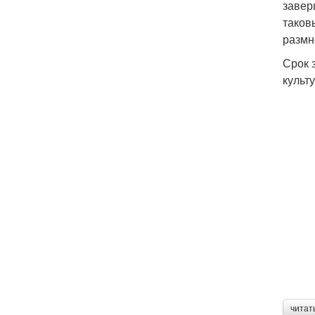
завер
таков
размн
Срок 
культ
читат