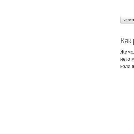
читат
Как
Жимол
него 
колич