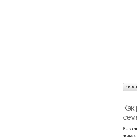
читат
Как
сем
Казал
жимол