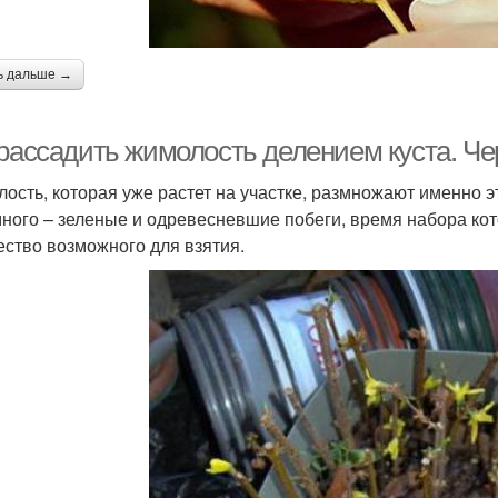
ь дальше →
 рассадить жимолость делением куста. Ч
ость, которая уже растет на участке, размножают именно 
много – зеленые и одревесневшие побеги, время набора ко
ество возможного для взятия.