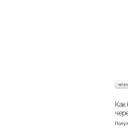
читат
Как
чер
Попул