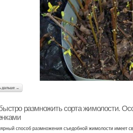
ь дальше →
 быстро размножить сорта жимолости. Ос
енками
ярный способ размножения съедобной жимолости имеет сво