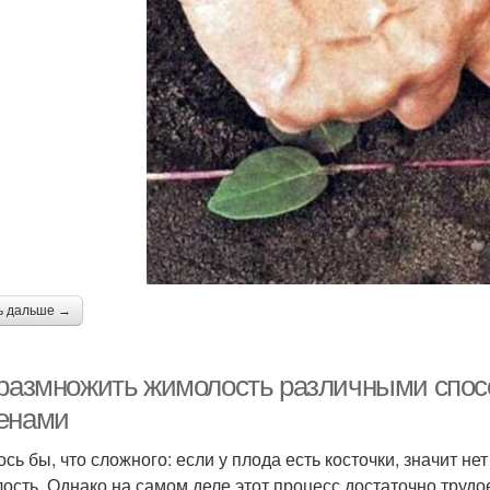
ь дальше →
 размножить жимолость различными спо
енами
ось бы, что сложного: если у плода есть косточки, значит н
ость. Однако на самом деле этот процесс достаточно трудое