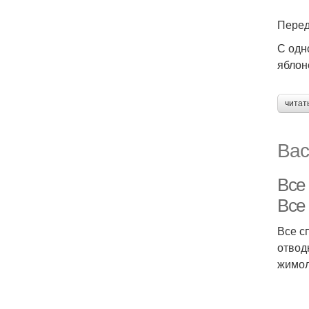
Перед
С одн
яблон
читат
Вас
Все
Все
Все с
отвод
жимол