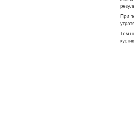
резул
При п
утрат
Тем н
кусти