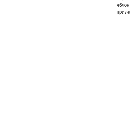
яблон
призн