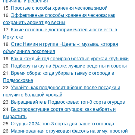
причины и решения
15.
Простые способы хранения чеснока зимой
16.
Эффективные способы хранения чеснока: как
сохранить аромат до весны
17.
Какие основные достопримечательности есть в
Иркутске
18.
Стас Намин и группа «Цветы»: музыка, которая
объединила поколения
19.
Как я каждый год собираю богатые урожаи клубники
20.
Подберу тыкву на Урале: лучшие рецепты и советы
21.
Время сбора: когда убирать тыкву с огорода в
Подмосковье
22.
Узнайте, как плодоносит яблоня после посадки и
получите большой урожай
23.
Выращивайте в Подмосковье: топ-3 сорта огурцов
24.
Быстрорастущие сорта огурцов: как выбрать и
вырастить
25.
Огурцы 2024: топ-3 сорта для вашего огорода
26.
Маринованная стручковая фасоль на зиму: простой