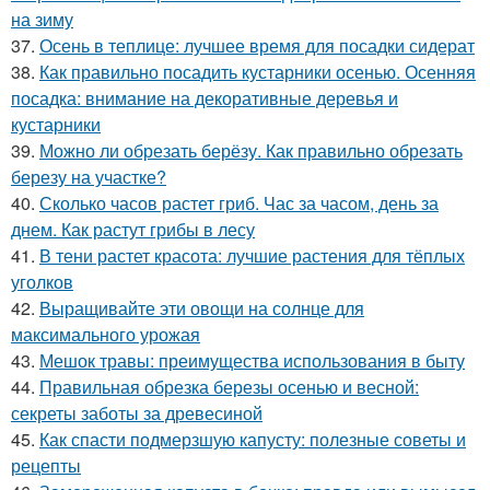
на зиму
37.
Осень в теплице: лучшее время для посадки сидерат
38.
Как правильно посадить кустарники осенью. Осенняя
посадка: внимание на декоративные деревья и
кустарники
39.
Можно ли обрезать берёзу. Как правильно обрезать
березу на участке?
40.
Сколько часов растет гриб. Час за часом, день за
днем. Как растут грибы в лесу
41.
В тени растет красота: лучшие растения для тёплых
уголков
42.
Выращивайте эти овощи на солнце для
максимального урожая
43.
Мешок травы: преимущества использования в быту
44.
Правильная обрезка березы осенью и весной:
секреты заботы за древесиной
45.
Как спасти подмерзшую капусту: полезные советы и
рецепты