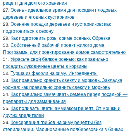
рецепт для долгого хранения
27.
Осень - идеальное время для посадки плодовых
деревьев и ягодных кустарников
28.
Осенние посадки деревьев и кустарников: как
подготовиться к сезону
29.
Как подготовить розы к зиме осенью. Обрезка
30.
Собственный рабочий проект жилого дома.
Программы для проектирования домов самостоятельно
31.
Украсьте свой балкон осенью: как правильно
посадить луковичные цветы в корзины
32.
Турша из фасоли на зиму. Ингредиенты
33.
Как правильно хранить свеклу и морковь. Закладка
урожая: как правильно хранить свеклу и морковь
34.
Как правильно замачивать семена перед посадкой —
препараты для замачивания
35.
Как поливать цветы аммиаком рецепт. От мошки и
других вредителей
36.
Консервация грибов на зиму рецепты без
стерилизации. Маринованные подберезовики в банках