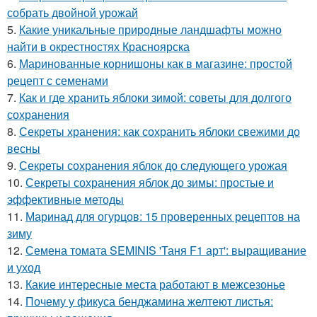
собрать двойной урожай
5.
Какие уникальные природные ландшафты можно
найти в окрестностях Красноярска
6.
Маринованные корнишоны как в магазине: простой
рецепт с семенами
7.
Как и где хранить яблоки зимой: советы для долгого
сохранения
8.
Секреты хранения: как сохранить яблоки свежими до
весны
9.
Секреты сохранения яблок до следующего урожая
10.
Секреты сохранения яблок до зимы: простые и
эффективные методы
11.
Маринад для огурцов: 15 проверенных рецептов на
зиму
12.
Семена томата SEMINIS 'Таня F1 арт': выращивание
и уход
13.
Какие интересные места работают в межсезонье
14.
Почему у фикуса бенджамина желтеют листья: