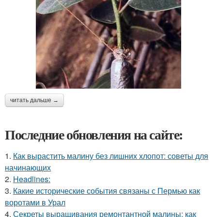
читать дальше →
Последние обновления на сайте:
1.
Как вырастить малину без лишних хлопот: советы для
начинающих
2.
Headlines:
3.
Какие исторические события связаны с Пермью как
воротами в Урал
4.
Секреты выращивания ремонтантной малины: как