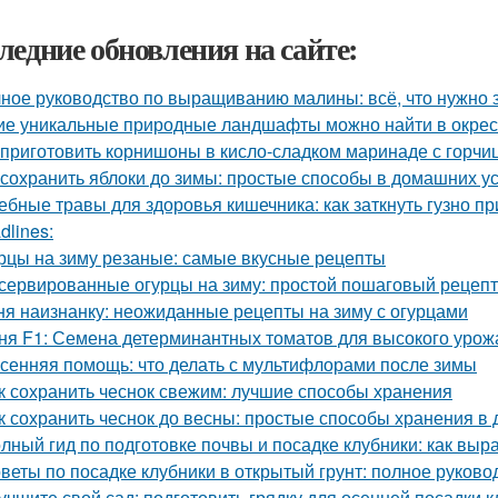
ледние обновления на сайте:
ное руководство по выращиванию малины: всё, что нужно 
ие уникальные природные ландшафты можно найти в окрес
 приготовить корнишоны в кисло-сладком маринаде с горчи
 сохранить яблоки до зимы: простые способы в домашних у
ебные травы для здоровья кишечника: как заткнуть гузно п
dlines:
рцы на зиму резаные: самые вкусные рецепты
сервированные огурцы на зиму: простой пошаговый рецеп
ня наизнанку: неожиданные рецепты на зиму с огурцами
ня F1: Семена детерминантных томатов для высокого урож
сенняя помощь: что делать с мультифлорами после зимы
к сохранить чеснок свежим: лучшие способы хранения
к сохранить чеснок до весны: простые способы хранения в
лный гид по подготовке почвы и посадке клубники: как выр
веты по посадке клубники в открытый грунт: полное руково
учшите свой сад: подготовить грядку для осенней посадки 