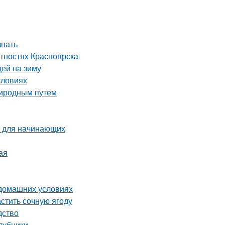
знать
тностях Красноярска
цей на зиму
словиях
риродным путем
т для начинающих
ая
 домашних условиях
астить сочную ягоду
дство
клубники