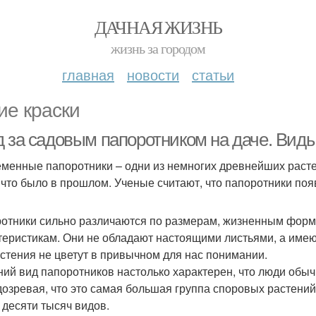
ДАЧНАЯ ЖИЗНЬ
жизнь за городом
главная
новости
статьи
ие краски
д за садовым папоротником на даче. Виды
менные папоротники – одни из немногих древнейших расте
, что было в прошлом. Ученые считают, что папоротники поя
отники сильно различаются по размерам, жизненным форма
теристикам. Они не обладают настоящими листьями, а имеют
астения не цветут в привычном для нас понимании.
ий вид папоротников настолько характерен, что люди обыч
дозревая, что это самая большая группа споровых растений
 десяти тысяч видов.