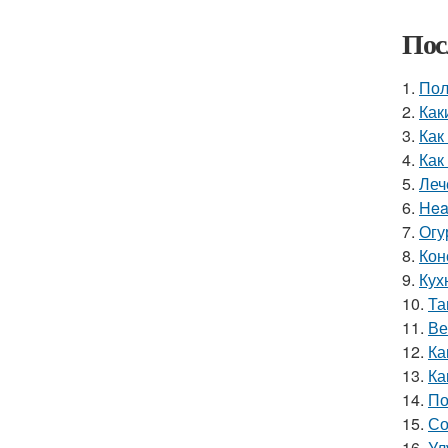
Пос
1.
Пол
2.
Как
3.
Как
4.
Как
5.
Леч
6.
Hea
7.
Огу
8.
Кон
9.
Кух
10.
Та
11.
Ве
12.
Ка
13.
Ка
14.
По
15.
Со
16.
Ул