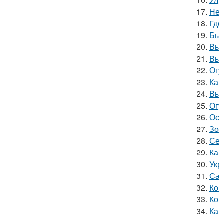
17.
Не
18.
Гд
19.
Бы
20.
Вы
21.
Вы
22.
Ог
23.
Ка
24.
Вы
25.
Ог
26.
Ос
27.
Зо
28.
Се
29.
Ка
30.
Ук
31.
Са
32.
Ко
33.
Ко
34.
Ка