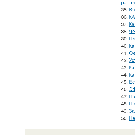
расте
35.
Вя
36.
КА
37.
Ка
38.
Че
39.
Пл
40.
Ка
41.
Ов
42.
Ус
43.
Ка
44.
Ка
45.
Ес
46.
Эф
47.
На
48.
По
49.
За
50.
Не