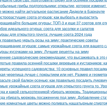
обычные грибы подтопольники: открытие, которое изменит
е можно найти актуальное расписание Дидюли в Барнауле
строрастущие сорта огурцов: как выбрать и вырастить
ращивайте большие огурцы: ТОП-3 и еще 37 сортов для от
бор идеального огурца: сорта для засолки и салатов
урцы для открытого грунта: лучшие сорта 2024 года
к правильно укрыть розы на зиму: практические советы
ращивание огурцов: самые урожайные сорта для вашего с
урцы кусочками на зиму. Лучшие рецепты на зиму
енние садоводческие рекомендации: что высаживать в это 
лотые правила осенней посадки деревьев и кустарников: ка
креты успешного садоводства: 10 основных правил посадк
кая черепица лучше с покрытием или нет. Размер и геометр
расьте свой балкон осенью: как правильно посадить лукови
мые урожайные сорта огурцов для открытого грунта то. Ур
гда и какой сельхозтехникой убирать морковь. Традиционн
гда убирать морковь посаженную под зиму. Добавление ста
кие комнатные цветы можно поливать нашатырным спиртом