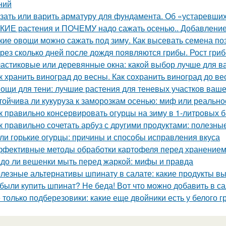
ний
зать или варить арматуру для фундамента. Об «устаревши
КИЕ растения и ПОЧЕМУ надо сажать осенью.. Добавление 
кие овощи можно сажать под зиму. Как высевать семена п
рез сколько дней после дождя появляются грибы. Рост гри
астиковые или деревянные окна: какой выбор лучше для в
к хранить виноград до весны. Как сохранить виноград до в
ощи для тени: лучшие растения для теневых участков ваше
тойчива ли кукуруза к заморозкам осенью: миф или реально
к правильно консервировать огурцы на зиму в 1-литровых 
к правильно сочетать арбуз с другими продуктами: полезны
ли горькие огурцы: причины и способы исправления вкуса
фективные методы обработки картофеля перед хранение
до ли вешенки мыть перед жаркой: мифы и правда
лезные альтернативы шпинату в салате: какие продукты в
были купить шпинат? Не беда! Вот что можно добавить в са
 только подберезовики: какие еще двойники есть у белого г