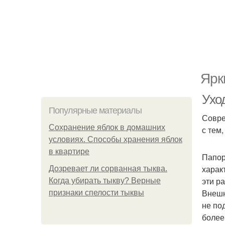
Ярк
Ухо
Популярные материалы
Совре
Сохранение яблок в домашних
с тем
условиях. Способы хранения яблок
в квартире
Папор
харак
Дозревает ли сорванная тыква.
эти р
Когда убирать тыкву? Верные
Внешн
признаки спелости тыквы
не по
более