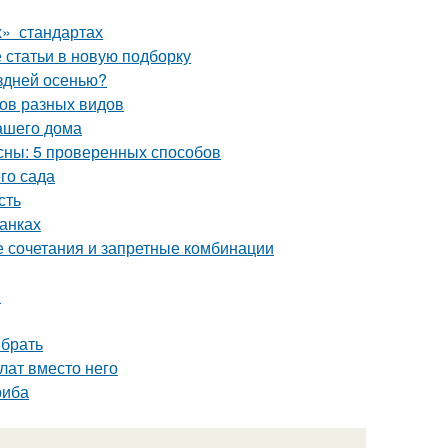
х» стандартах
статьи в новую подборку
оздней осенью?
бов разных видов
ашего дома
есны: 5 проверенных способов
го сада
сть
банках
е сочетания и запретные комбинации
м
ыбрать
лат вместо него
риба