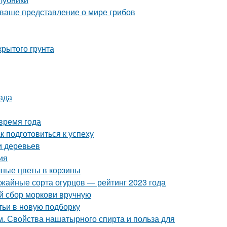
 ваше представление о мире грибов
крытого грунта
ада
время года
к подготовиться к успеху
и деревьев
ия
чные цветы в корзины
ожайные сорта огурцов — рейтинг 2023 года
ый сбор моркови вручную
тьи в новую подборку
. Свойства нашатырного спирта и польза для