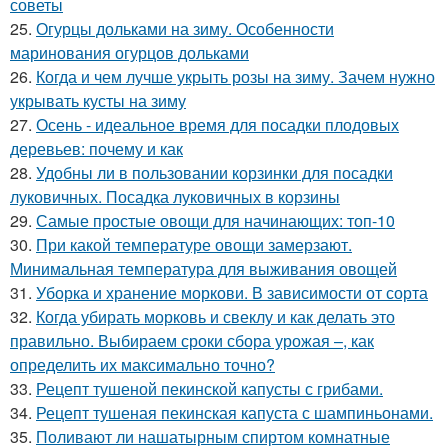
советы
25.
Огурцы дольками на зиму. Особенности
маринования огурцов дольками
26.
Когда и чем лучше укрыть розы на зиму. Зачем нужно
укрывать кусты на зиму
27.
Осень - идеальное время для посадки плодовых
деревьев: почему и как
28.
Удобны ли в пользовании корзинки для посадки
луковичных. Посадка луковичных в корзины
29.
Самые простые овощи для начинающих: топ-10
30.
При какой температуре овощи замерзают.
Минимальная температура для выживания овощей
31.
Уборка и хранение моркови. В зависимости от сорта
32.
Когда убирать морковь и свеклу и как делать это
правильно. Выбираем сроки сбора урожая –, как
определить их максимально точно?
33.
Рецепт тушеной пекинской капусты с грибами.
34.
Рецепт тушеная пекинская капуста с шампиньонами.
35.
Поливают ли нашатырным спиртом комнатные