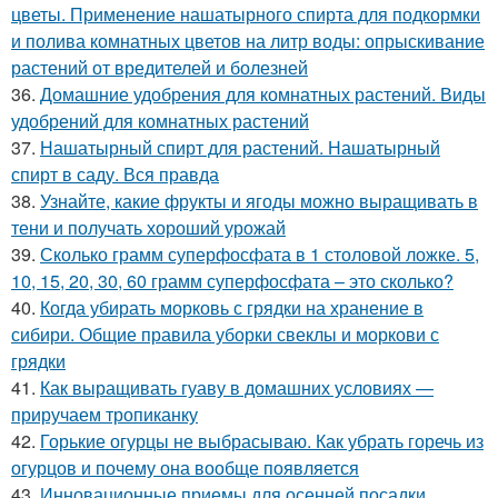
цветы. Применение нашатырного спирта для подкормки
и полива комнатных цветов на литр воды: опрыскивание
растений от вредителей и болезней
36.
Домашние удобрения для комнатных растений. Виды
удобрений для комнатных растений
37.
Нашатырный спирт для растений. Нашатырный
спирт в саду. Вся правда
38.
Узнайте, какие фрукты и ягоды можно выращивать в
тени и получать хороший урожай
39.
Сколько грамм суперфосфата в 1 столовой ложке. 5,
10, 15, 20, 30, 60 грамм суперфосфата – это сколько?
40.
Когда убирать морковь с грядки на хранение в
сибири. Общие правила уборки свеклы и моркови с
грядки
41.
Как выращивать гуаву в домашних условиях —
приручаем тропиканку
42.
Горькие огурцы не выбрасываю. Как убрать горечь из
огурцов и почему она вообще появляется
43.
Инновационные приемы для осенней посадки