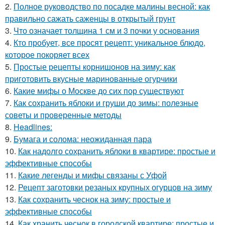
2.
Полное руководство по посадке малины весной: как
правильно сажать саженцы в открытый грунт
3.
Что означает толщина 1 см и 3 почки у основания
4.
Кто пробует, все просят рецепт: уникальное блюдо,
которое покоряет всех
5.
Простые рецепты корнишонов на зиму: как
приготовить вкусные маринованные огурчики
6.
Какие мифы о Москве до сих пор существуют
7.
Как сохранить яблоки и груши до зимы: полезные
советы и проверенные методы
8.
Headlines:
9.
Бумага и солома: неожиданная пара
10.
Как надолго сохранить яблоки в квартире: простые и
эффективные способы
11.
Какие легенды и мифы связаны с Уфой
12.
Рецепт заготовки резаных крупных огурцов на зиму
13.
Как сохранить чеснок на зиму: простые и
эффективные способы
14.
Как хранить чеснок в городской квартире: простые и